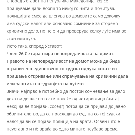
Според Уставот на Република Македонија, кој се
прашуваме дали воопшто некој го чита и почитува,
полицијата смее да влегува во домовите само доколку
има судски налог или основано сомнение за сторено
кривично дело, но не е и да проверува колку луѓе има во
стан или куќа.
Исто така, според Уставот:
Член 26 Се гарантира неповредливоста на домот.
Правото на неповредливост на домот може да биде
ограничено единствено со судска одлука кога е во
прашање откривање или спречување на кривични дела
или заштита на здравјето на луѓето.
Значи најпрво е потребно да постои сомневање за дело
дека ви дошле на гости повеќе од четири лица (читај
некој да ве пријави, сосед?) потоа да се пријави до јавно
обвинителство, да се проследи до суд, па со тој судски
налог да ви се појави полиција на врата. Освен што е
неуставно и нѐ враќа во едно минато неубаво време,