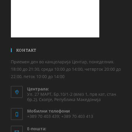
КОНТАКТ
Приемен ден во канцеларија Центар, понеделник
18:00 до 21:30, среда 10:00 до 14:00, четврток 20:00 до
22:00, петок 10:00 до 14:00
Централа:
Ул. 27 МАРТ, Бр.10/1-2 (влез 1, прв кат, стан
бр.2), Скопје, Република Македонија
Мобилни телефони
+389 70 403 439; +389 70 403 413
Е-пошта: