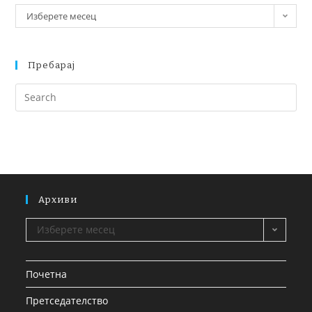
Изберете месец
Пребарај
Архиви
Изберете месец
Почетна
Претседателство