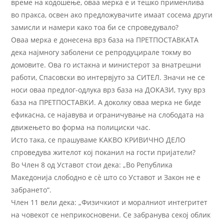
време на кодошење, оваа мерка е и тешко применлива
во пракса, освен ако предложувачите имаат сосема други
замисли и намери како тоа би се спроведувало?
Оваа мерка е донесена врз база на ПРЕТПОСТАВКАТА
дека најмногу заболени се репродуцирале токму во
домовите. Ова го истакна и министерот за внатрешни
работи, Спасовски во интервјуто за СИТЕЛ. Значи не се
носи оваа предлог-одлука врз база на ДОКАЗИ, туку врз
база на ПРЕТПОСТАВКИ. А доколку оваа мерка не биде
ефикасна, се најавува и ограничување на слободата на
движењето во форма на полициски час.
Исто така, се прашуваме КАКВО КРИВИЧНО ДЕЛО
спроведува жителот кој поканил на гости пријатели?
Во Член 8 од Уставот стои дека: „Во Република
Македонија слободно е сѐ што со Уставот и Закон не е
забрането“.
Член 11 вели дека: „Физичкиот и моралниот интегритет
на човекот се неприкосновени. Се забранува секој облик