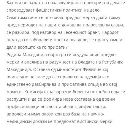
Закони не важат на оваа окупирана територија и дека се
спроведуваат фашистички политики на дело.
Симптоматично е што оваа предлог-мерка доаѓа токму
пред периодот на нашите домашни, православни слави,
се разбира, под изговор на „есенскиот бран“. Народот
нема да го заборави и прости ова дело, се прашуваме и
дали воопшто ќе го прифати?
Родина Македонија најостро ги осудува овие предлог-
мерки и апелира на разумност на Владата на Република
Македонија. Оставка од министерот Филипче кој
очигледно не знaе да се справи со пандемијата е
единствено разбирлива и прифатлива опција во овој
момент. Комисијата за заразни болести потребно е да се
распушти и да се формира нова составена од врвни
професионалци во својата област, инфектолози,
виролози и имунолози кои врз база на научно-
медицински докази ќе предложат вистински мерки.