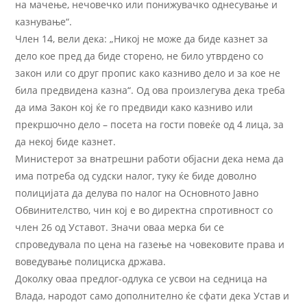
на мачење, нечовечко или понижувачко однесување и
казнување“.
Член 14, вели дека: „Никој не може да биде казнет за
дело кое пред да биде сторено, не било утврдено со
закон или со друг пропис како казниво дело и за кое не
била предвидена казна“. Од ова произлегува дека треба
да има Закон кој ќе го предвиди како казниво или
прекршочно дело – посета на гости повеќе од 4 лица, за
да некој биде казнет.
Министерот за внатрешни работи објасни дека нема да
има потреба од судски налог, туку ќе биде доволно
полицијата да делува по налог на Основното Јавно
Обвинителство, чин кој е во директна спротивност со
член 26 од Уставот. Значи оваа мерка би се
спроведувала по цена на газење на човековите права и
воведување полициска држава.
Доколку оваа предлог-одлука се усвои на седница на
Влада, народот само дополнително ќе сфати дека Устав и