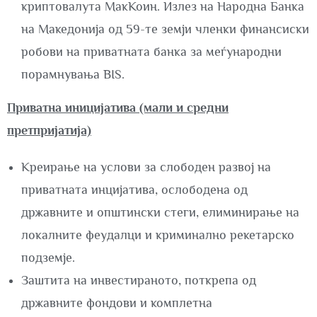
криптовалута МакКоин. Излез на Народна Банка
на Македонија од 59-те земји членки финансиски
робови на приватната банка за меѓународни
порамнувања BIS.
Приватна иницијатива (мали и средни
претпријатија)
Креирање на услови за слободен развој на
приватната инцијатива, ослободена од
државните и општински стеги, елиминирање на
локалните феудалци и криминално рекетарско
подземје.
Заштита на инвестираното, поткрепа од
државните фондови и комплетна