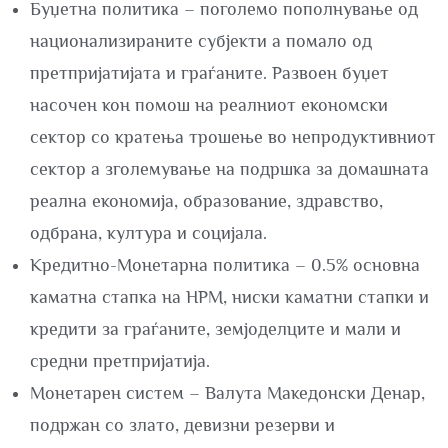
Буџетна политика – поголемо пополнување од
национализираните субјекти а помало од
претпријатијата и граѓаните. Развоен буџет
насочен кон помош на реалниот економски
сектор со кратења трошење во непродуктивниот
сектор а зголемување на подршка за домашната
реална економија, образование, здравство,
одбрана, култура и социјала.
Кредитно-Монетарна политика – 0.5% основна
каматна стапка на НРМ, ниски каматни стапки и
кредити за граѓаните, земјоделците и мали и
средни претпријатија.
Монетарен систем – Валута Македонски Денар,
подржан со злато, девизни резерви и