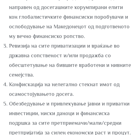
направен од досегашните корумпирани елити
кон глобалистичките финансиски поробувачи и
ослободување на Македонецот од подготвеното
му вечно финансиско ропство.
Ревизија на сите приватизации и враќање во
државна сопственост и/или продажба со
обесштетување на бившите вработени и нивните
семејства.
Конфискација на нелегално стекнат имот од
осамостојувањето досега.
Обезбедување и привлекување јавни и приватни
инвестиции, ниски даноци и финансиска
подршка за сите претприемачи/мали/средни
претпријатија за силен економски раст и процут.