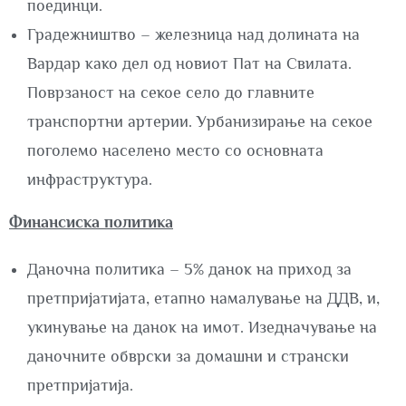
поединци.
Градежништво – железница над долината на
Вардар како дел од новиот Пат на Свилата.
Поврзаност на секое село до главните
транспортни артерии. Урбанизирање на секое
поголемо населено место со основната
инфраструктура.
Финансиска политика
Даночна политика – 5% данок на приход за
претпријатијата, етапно намалување на ДДВ, и,
укинување на данок на имот. Изедначување на
даночните обврски за домашни и странски
прeтпријатија.