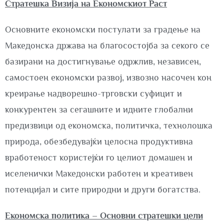
Стратешка Визија на Економскиот Раст
Основните економски постулати за градење на
Македонска држава на благосостојба за секого се
базирани на достигнување одржлив, независен,
самостоен економски развој, извозно насочен кон
креирање надворешно-трговски суфицит и
конкурентен за сегашните и идните глобални
предизвици од економска, политичка, технолошка
природа, обезбедувајќи целосна продуктивна
вработеност користејќи го целиот домашен и
иселенички Македонски работен и креативен
потенцијал и сите природни и други богатства.
Економска политика – Основни стратешки цели