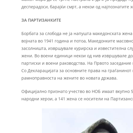
десперадоси, барајќи смрт, а некои од најпознатите 
ЗА ПАРТИЗАНКИТЕ
Борбата за слобода не ја напушта македонската жена
војната во 1941 година и потоа, Македонките масовн
засолништа, извршувале курирска и известителна сл
жени. Во воени единици некои од нив извршувале до
партиски и воени раководства. На Првото заседание на
Со Декларацијата за основните права на граѓанинот
рамноправноста на жените во новата држава.
Официјално признато учество во НОБ имаат вкупно 5.
народни херои, а 141 жена се носители на Партизанс