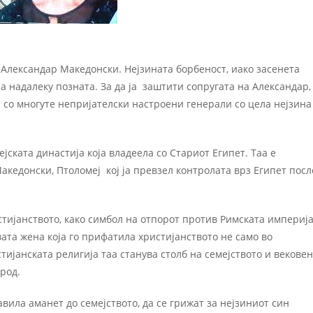
а Александар Македонски. Нејзината борбеност, иако засенета
а надалеку позната. За да ја заштити сопругата на Александар,
а со многуте непријателски настроени генерали со цела нејзина
ската династија која владеела со Стариот Египет. Таа е
кедонски, Птоломеј кој ја превзел контролата врз Египет посл
тијанството, како симбол на отпорот против Римската империј
ата жена која го прифатила христијанството не само во
тијанската религија таа станува столб на семејството и вековен
род.
вила аманет до семејството, да се грижат за нејзиниот син