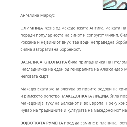
Ангелина Маркус
ОЛИМПИЈА
, жена од македонската Антика, мајката н
поради популарноста на синот и сопругот Филип, бил
Роксана и нејзиниот внук, таа води неправедна борб
силна авторативна борбеност.
ВАСИЛИСА КЛЕОПАТРА
била припадничка на Птоломеј
наследничка на еден од генералите на Александар Ма
неговата смрт.
Македонската жена влегува во првите редови на хрис
и римското ропство.
МАКЕДОНКАТА ЛИДИЈА
била прв
Македонија, туку на Балканот и во Европа. Преку хрис
чувар на традициите и културата на македонскиот на
ВОЈВОТКАТА РУМЕНА
пред да замине в планина, оста