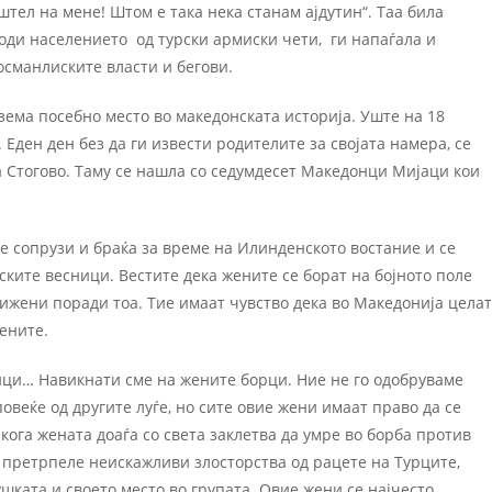
штел на мене! Штом е така нека станам ајдутин“. Таа била
оди населението од турски армиски чети, ги напаѓала и
османлиските власти и бегови.
зема посебно место во македонската историја. Уште на 18
Еден ден без да ги извести родителите за својата намера, се
а Стогово. Таму се нашла со седумдесет Македонци Мијаци кои
 сопрузи и браќа за време на Илинденското востание и се
ските весници. Вестите дека жените се борат на бојното поле
ижени поради тоа. Тие имаат чувство дека во Македонија цела
ените.
тици… Навикнати сме на жените борци. Ние не го одобруваме
веќе од другите луѓе, но сите овие жени имаат право да се
кога жената доаѓа со света заклетва да умре во борба против
а, претрпеле неискажливи злосторства од рацете на Турците,
ушката и своето место во групата. Овие жени се најчесто