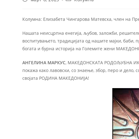
Колумна: Елизабета Чингарова Матевска, член на Пр
Нашата неисцрпна енегија, љубов, заложби, решителн
воспитувањето, традицијата од нашите мајки, баби,
богата и бурна историја на Големите жени МАКЕДО
АНГЕЛИНА МАРКУС
, МАКЕДОНСКАТА РОДОЉУБНА ИКОН
покажа како лавовски, со знаење, збор, перо и дело,
својата РОДИНА МАКЕДОНИЈА!