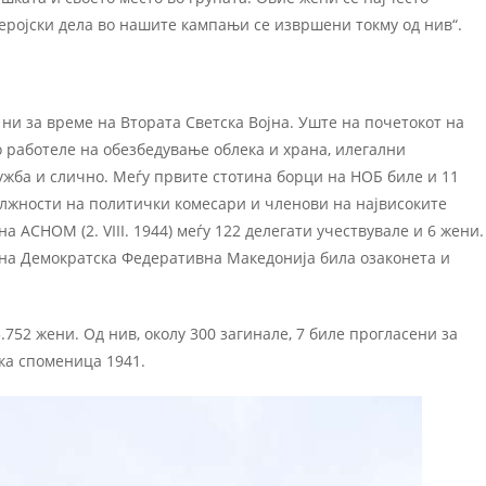
херојски дела во нашите кампањи се извршени токму од нив“.
 ни за време на Втората Светска Војна. Уште на почетокот на
о работеле на обезбедување облека и храна, илегални
ужба и слично. Меѓу првите стотина борци на НОБ биле и 11
лжности на политички комесари и членови на највисоките
 АСНОМ (2. VIII. 1944) меѓу 122 делегати учествувале и 6 жени.
 на Демократска Федеративна Македонија била озаконета и
752 жени. Од нив, околу 300 загинале, 7 биле прогласени за
ка споменица 1941.