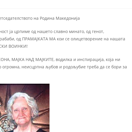
етседателството на Родина Македонија
ост ја црпиме од нашето славно минато, од генот,
 прабаби, од ПРАМАЈКАТА МА кои се олицетворение на нашата
НСКИ ВОИНКИ!
А, МАЈКА НАД МАЈКИТЕ, водилка и инспирација, која ни
 со огромна, неисцрпна љубов и родољубие треба да се бори за