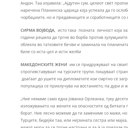
Андон. Таа изјавила: „Ајдутин сум, целиот свет пропи
наречена Планинска царица која успеала да го ослоб
чорбаџиите, но и предавниците и соработниците со 
СИРМА ВОЈВОДА,
исто така позната личност која за
години решила да тргне во борба против зулумџиите. 
облекла во татковите бечви и заминала на планинат
биле со иста цел и исти желби
МАКЕДОНСКИТЕ ЖЕНИ
им се придружуваат на своите
спротивставуваат на турските трупи, пишуваат стран
доаѓаат до ушите на дипломатите кои смртно се загр
популација се приклучува на востанието, па дури и ж
„Ние немаме само една Јованка Орлеанка, туку десе
изложувањето на жените на опасностите од битката по
борат. Ние лесно можеме да ги замениме со мажи, но 
Турците, бидејќи таа, или нејзината сестра или мајк
мажот мора да се тргне настрана и да ѝ ја предаде п