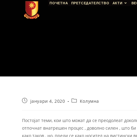
ПОЧЕТНА
ПРЕТСЕДАТЕЛСТВО
АКТИ
ВЕ
јануари 4, 2020
Колумна
Постоjат теми, кои што можат да се преодолеат доколк
отпочнат внатрешен процес , доволно силен , што би
како таков , но, преди се како носител на вистински 