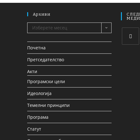
Архиви
СЛЕД
МЕД
Изберете месец
Почетна
Претседателство
Акти
Програмски цели
Идеологија
Темелни принципи
Програма
Статут