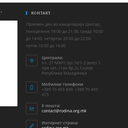
“
КОНТАКТ
Приемен ден во канцеларија Центар,
понеделник 18:00 до 21:30, среда 10:00
до 14:00, четврток 20:00 до 22:00,
петок 10:00 до 14:00
Централа:
Ул. 27 МАРТ, Бр.10/1-2 (влез 1,
прв кат, стан бр.2), Скопје,
Република Македонија
Мобилни телефони
+389 70 403 439; +389 70 403
413
Е-пошта:
contact@rodina.org.mk
Интернет страна:
rodina.org.mk