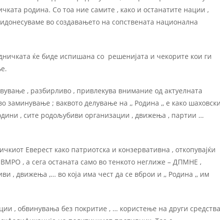
чката родина. Со тоа ние самите , како и останатите нации ,
ридонесуваме во создавањето на сопствената национална
заедничката ќе биде испишана со решениjата и чекорите кои ги
ње.
твување , разбирливо , привлекува внимание од актуелната
о заминување ; ваквото делување на ,, Родина ,, е како шаховск
одини , сите родољубиви организации , движења , партии …
тичкиот Еверест како патриотска и конзервативна , откопуваjќи
ВМРО , а сега останата само во тенкото неглиже – ДПМНЕ ,
 , движења ,… во коjа има чест да се вброи и ,, Родина ,, им
ции , обвинувања без покритие , … користење на други средств