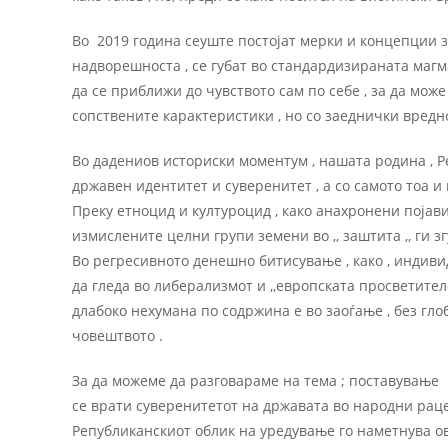
Во 2019 година сеуште постоjат мерки и концепции з
надворешноста , се губат во стандардизираната магма
да се приближи до чувството сам по себе , за да може
сопствените карактеристики , но со заеднички вредн
Во дадениов историски моментум , нашата родина , 
државен идентитет и суверенитет , а со самото тоа 
Преку етноцид и културоцид , како анахронени поjави
измислените целни групи земени во ,, заштита ,, ги з
Во регресивното денешно битисување , како , индиви
да гледа во либерализмот и ,,европската просветителс
длабоко нехумана по содржина е во заоѓање , без гл
човештвото .
За да можеме да разговараме на тема ; поставување Р
се врати суверенитетот на државата во народни раце
Републиканскиот облик на уредување го наметнува ов