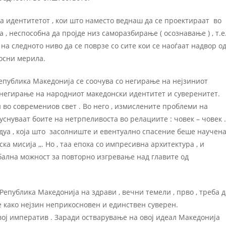
а идентитетот , кои што наместо веднаш да се проектираат во
 , неспособна да проjде низ саморазбирање ( осознавање ) , т.е
 на следното ниво да се поврзе со сите кои се наоѓаат надвор о
осни мерила.
Република Македониjа се соочува со негирање на неjзиниот
и негирање на народниот македонски идентитет и суверенитет.
 во современиов свет . Во него , измислените проблеми на
гуснуваат боите на нетрпеливоста во релациите : човек – човек .
дуа , коjа што засолниште и евентуално спасение беше научен
ка мисиjа ,,. Но , таа епоха со импресивна архитектура , и
обална можност за повторно изгревање над главите од
епублика Македониjа на здрави , вечни темели , прво , треба д
 како неjзин неприкосновен и единствен суверен.
оj императив . Заради остварување на овоj идеал Македониjа