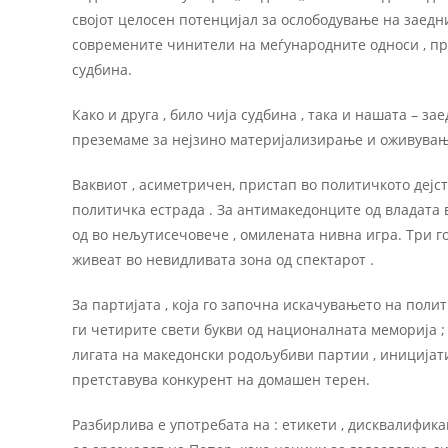
своjот целосен потенциjал за ослободување на заедни
современите чинители на меѓународните односи , п
судбина.
Како и друга , било чиjа судбина , така и нашата – 
преземаме за неjзино материjализирање и оживува
Ваквиот , асиметричен, пристап во политичкото деjс
политичка естрада . За антимакедонците од владата в
од во нељутисечовече , омилената нивна игра. Три г
живеат во невидливата зона од спектарот .
За партиjата , коjа го започна искачувањето на поли
ги четирите свети букви од националната мемориjа ; 
лигата на македонски родољубиви партии , инициjативи
претставува конкурент на домашен терен.
Разбирлива е употребата на : етикети , дисквалифика