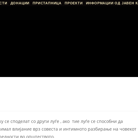
СТИ
ДОНАЦИИ
ПРИСТАПНИЦА
ПРОЕКТИ
ИНФОРМАЦИИ ОД ЈАВЕН К
у се споделат со други луѓе , ако тие луѓе се способни да
 имал влиjание врз совеста и интимното разбирање на човекот
вредности во општеството.