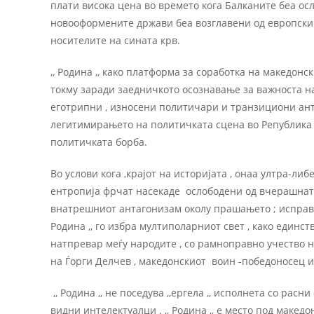
плати висока цена во времето кога Балканите беа ос
новооформените држави беа возглавени од европски 
носителите на сината крв.
,, Родина ,, како платформа за соработка на македон
токму заради заедничкото осознавање за важноста на
еготрипни , износени политичари и транзициони ант
легитимирањето на политичката сцена во Република 
политичката борба.
Во услови кога ,краjот на историjата , онаа ултра-либ
ентропиjа фрчат насекаде ослободени од вчерашната с
внатрешниот антагонизам околу прашањето ; исправн
Родина ,, го избра мултиполарниот свет , како единст
натпревар меѓу народите , со рамноправно учество н
на Ѓорги Делчев , македонскиот воин -победоносец 
,, Родина ,, не поседува ,,ергела ,, исполнета со рас
видни интелектуалци . ,, Родина ,, е место под макед