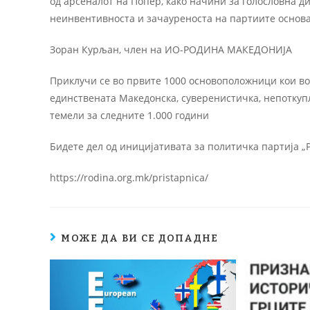
од арсеналот на Попер, како начини за голословна д
неинвентивноста и зачауреноста на партиите основа
Зоран Курљан, член на ИО-РОДИНА МАКЕДОНИЈА
Приклучи се во првите 1000 основоположници кои во
единствената Македонска, суверенистичка, непоткуп
темели за следните 1.000 години
Бидете дел од иницијативата за политичка партија „
https://rodina.org.mk/pristapnica/
МОЖЕ ДА ВИ СЕ ДОПАДНЕ