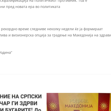
искфалификациjа на политичкиот противник. Тоа е
ни пред новата ера во политиката
 рекордно време следниве неколку недели ќе ја формираат
лива и визионерска опција за градење на Македонија на здрав
Родина“