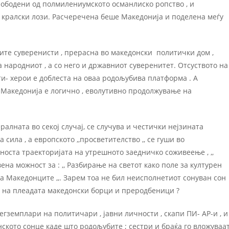
лободени од полмилениумското османлиско ропство , и
кралски лози. Расчеречена беше Македониjа и поделена меѓу
ските суверенисти , прерасна во македонски политички дом ,
 народниот , а со него и државниот суверенитет. Отсуството на
и- херои е доблеста на оваа родољубива платформа . А
Македониjа е логично , еволутивно продолжување на
ералната во секоj случаj, се случува и честички неjзината
ила , а европското ,,просветителство ,, се гуши во
оста траекториjата на утрешното заедничко соживеење , ,,
вена можност за : ,, Разбирање на светот како поле за културен
а Македонците ,,. Зарем тоа не бил неисполнетиот сонуван сон
и на плеадата македонски борци и преродбеници ?
ни егземплари на политичари , jавни личности , скапи ПИ- АР-и , и
онското сонце каде што родољубите ; сестри и браќа го вложуваа