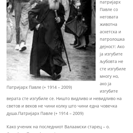
патријарх
Павле со
неговата
животна
аскетска и
патролошка
дејност: Ако
ја изгубите
љубовта не
сте изгубиле
многу но,
ако ја
Патријарх Павле (+ 1914 – 2009)
изгубите
верата сте изгубиле се. Ништо видливо и невидливо на
светов и веков не чини колку што чини една човечка
душа.Патријарх Павле (+ 1914 – 2009)
Како ученик на последниот Валаамски старец – о.