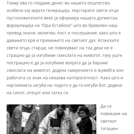
Токму ова го гледаме денес во нашето општество,
особено кај мојата генерација. Најстарите свети отци
пустоножителите веќе ја оформија нашата догматска
формулација на “Ора Естабола” што во буквален наш
превод значи: молитва, пост и послушание, како што е
давањето крв и примањето на светиот дух. Атонските
свети отци, старци, не повикуваат на тоа дека не е
страшно да ја изгубиме смислата на животот, туку уште
пострашно е да ја изгубиме волјата да ја бараме
смислата на животот, додека смирението и љувобта кон
работата се знак на некаква натпросечност. Како што и
најголемата загуба на чедото е да го изгуби Бог, додека
на синот, отецот или татка си.
Да се
повикаме на
светиот
тогашен