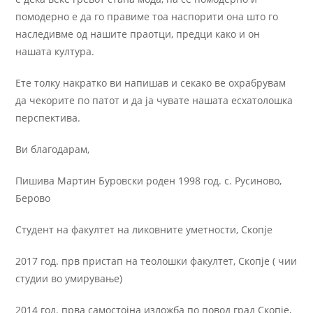
помодерно е да го правиме тоа наспорити она што го
наследивме од нашите праотци, предци како и он
нашата култура.
Ете толку накратко ви напишав и секако ве охрабрувам
да чекорите по патот и да ја чувате нашата есхатолошка
перспектива.
Ви благодарам,
Пишива Мартин Буровски роден 1998 год. с. Русиново,
Берово
Студент на факултет на ликовните уметности, Скопје
2017 год. прв пристап на теолошки факултет, Скопје ( чии
студии во умирување)
2014 год. прва самостојна изложба по повод град Скопје,