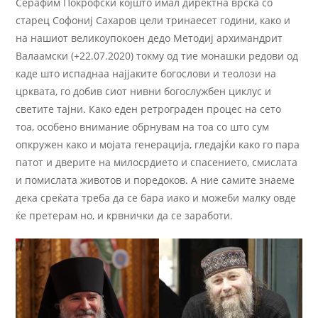
Серафим Покрофски којшто имал директна врска со
старец Софониј Сахаров цели тринаесет години, како и
на нашиот великоупокоен дедо Методиј архимандрит
Валаамски (+22.07.2020) токму од тие монашки редови од
каде што испаднаа најјаките богослови и теолози на
црквата, го добив сиот нивни богослужбен циклус и
светите тајни. Како еден ретрограден процес на сето
тоа, особено внимание обрнувам на тоа со што сум
опкружен како и мојата генерација, гледајќи како го пара
патот и дверите на милосрдието и спасението, смислата
и помислата животов и поредоков. А ние самите знаеме
дека среќата треба да се бара иако и можеби малку овде
ќе претерам но, и крвнички да се заработи.