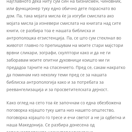
најглавното дека ниту сум син на бизнисмен, чиновник,
или функционер туку едно обично дете пораснато во
дом. Па, така мојата мисла ќе ја изгуби смислата ако
мојата мисла ја изневери смислата на книгата над сите
книги, се разбира тоа е нашата библиска и
антрополошка егзистенција. Па, се што сум стеклнал во
животот главно го препишувам на моите стари мајстори
врвни сликари, зографи, скулптори како и да не ги
заборавам моите опитни духовници коишто ми ги
предадоа тајните на спасението. Пред се, сакам накратко
да поминам низ неколку теми пред се за нашата
библиска антропологија како и за потребата за
реевангелизација и за просветителската дејност.
Како оглед на сето тоа ќе започнам со една обезбожена
поговорка којашто туку шета низ нашето општество,
поговорка којашто го тресе и ечи светот а не ја одбегна и
наша Македонија. Се разбира донесена од