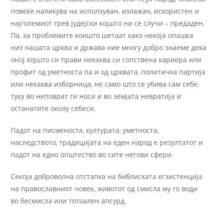
повеќе наликува на исползуван, излажан, искористен и
најголемиот грев јудејски којшто ни се случи – предаден.
Па, за проблемите коишто шетаат како некоја опашка
низ нашата црква и држава ние многу добро знаеме дека
оној којшто си прави некаква си сопствена кариера или
профит од уметноста па и од црквата, политичка партија
или некаква изборница, не само што се убива сам себе,
туку во неповрат ги носи и во земјата невратија и
останатите околу себеси.
Падот на писменоста, културата, уметноста,
наследството, традицијата на еден народ е резултатот и
падот на едно општество во сите негови сфери.
Секоја доброволна отстапка на библиската егзистенција
на православниот човек, животот од смисла му го води
во бесмисла или тотоален апсурд.