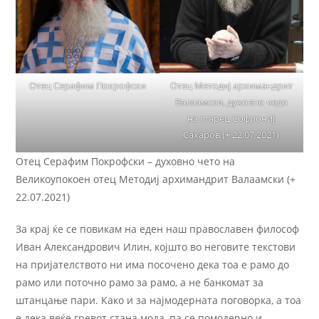
Отец Методиј архимандрит
Отец Серафим Покрофски
Валаамски, духовно чедо
на старец Софрониј
Сахаров (+ 22.07.2021)
Отец Серафим Покрофски – духовно чето на
Великоупокоен отец Методиј архимандрит Валаамски (+
22.07.2021)
За крај ќе се повикам на еден наш православен философ
Иван Александрович Илин, којшто во неговите текстови
на пријателството ни има посочено дека тоа е рамо до
рамо или поточно рамо за рамо, а не банкомат за
штанцање пари. Како и за најмодерната поговорка, а тоа
е дека веќе гревот стана мода, па се помодерно и