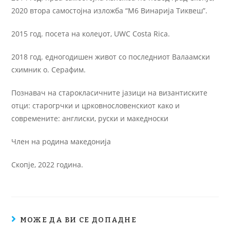
2020 втора самостојна изложба “М6 Винарија Тиквеш”.
2015 год. посета на колеџот, UWC Costa Rica.
2018 год. едногодишен живот со последниот Валаамски
схимник о. Серафим.
Познавач на старокласичните јазици на византиските
отци: старогрчки и црковнословенскиот како и
современите: англиски, руски и македноски
Член на родина македонија
Скопје, 2022 година.
МОЖЕ ДА ВИ СЕ ДОПАДНЕ