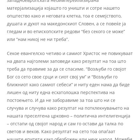
западноевропската неоимпереилизирана
матерјализација којашто го уништи и сотре нашето
општество како и неговата клетка, тоа е семејството,
душата и духот на македонскиот Словен, а се повеќе ја
гледам и во епископските редови “без секого се може”
или “нам никој не ни треба”.
Секое евангелско четиво и самиот Христос не повикуваат
на двата најголеми заповеди како резултат на тоа што
треба да правиме за да се спасиме. “Возљуби го својот
Бог со сето свое срци и сиот свој ум” и “Возљуби го
ближниот како самиот себеси” и ниту еден нама да биде
лишен од ниту една есхатолошка перспектива на
постоењето. И да не заборавиме за тоа што ни се
случува и случува како резултат на потклекнувањето на
нашата преселтена црковно – политичка интелигенција
– отстапи од својот народ и сам го остави да талка по
светов и веков. Како резултат на сето тоа опаѓаат
нашите епитети како обезбожен или неук народ. Можеби