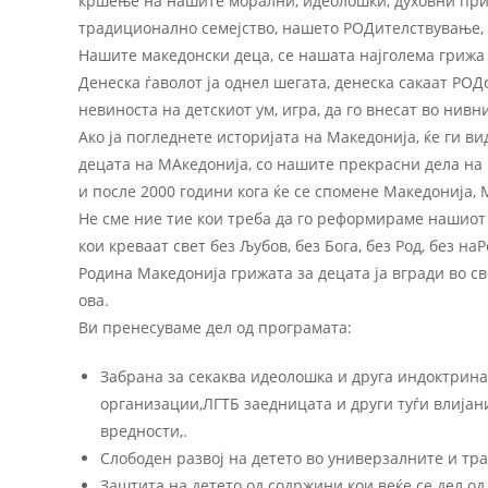
кршење на нашите морални, идеолошки, духовни прин
традиционално семејство, нашето РОДителствување,
Нашите македонски деца, се нашата најголема грижа 
Денеска ѓаволот ја однел шегата, денеска сакаат РОДот 
невиноста на детскиот ум, игра, да го внесат во нивн
Ако ја погледнете историјата на Македонија, ќе ги в
децата на МАкедонија, со нашите прекрасни дела на 
и после 2000 години кога ќе се спомене Македонија, 
Не сме ние тие кои треба да го реформираме нашиот 
кои креваат свет без Љубов, без Бога, без Род, без на
Родина Македонија грижата за децата ја вгради во св
ова.
Ви пренесуваме дел од програмата:
Забрана за секаква идеолошка и друга индоктрина
организации,ЛГТБ заедницата и други туѓи влија
вредности,.
Слободен развој на детето во универзалните и т
Заштита на детето од содржини кои веќе се дел од