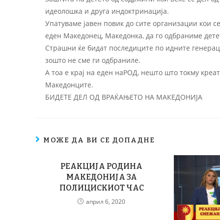
идеолошка и друга индоктринација.
Упатуваме јавен повик до сите организации кои се
еден Македонец, Македонка, да го одбраниме дет
Страшни ќе бидат последиците по идните генерации
зошто не сме ги одбраниле.
А тоа е крај на еден наРОД, нешто што токму креа
Македонците.
БИДЕТЕ ДЕЛ ОД ВРАЌАЊЕТО НА МАКЕДОНИЈА
МОЖЕ ДА ВИ СЕ ДОПАДНЕ
РЕАКЦИЈА РОДИНА
МАКЕДОНИЈА ЗА
ПОЛИЦИСКИОТ ЧАС
април 6, 2020