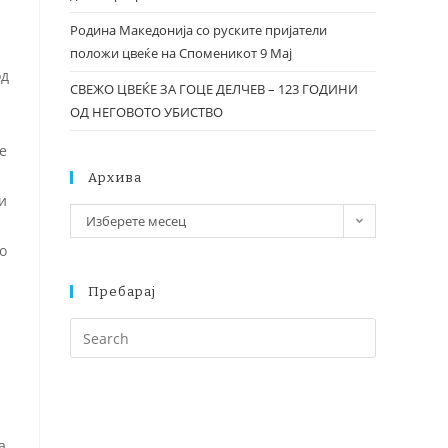
Родина Македонија со руските пријатели
положи цвеќе на Споменикот 9 Мај
од
СВЕЖО ЦВЕЌЕ ЗА ГОЦЕ ДЕЛЧЕВ – 123 ГОДИНИ
ОД НЕГОВОТО УБИСТВО
е
Архива
и
Изберете месец
о
Пребарај
а