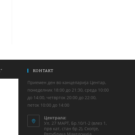
“
КОНТАКТ
Приемен ден во канцеларија Центар,
понеделник 18:00 до 21:30, среда 10:00
до 14:00, четврток 20:00 до 22:00,
петок 10:00 до 14:00
Централа:
Ул. 27 МАРТ, Бр.10/1-2 (влез 1,
прв кат, стан бр.2), Скопје,
Република Македонија