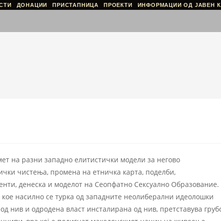
СТИ
ДОНАЦИИ
ПРИСТАПНИЦА
ПРОЕКТИ
ИНФОРМАЦИИ ОД ЈАВЕН К
ет на разни западно елитистички модели за негово
чки чистења, промена на етничка карта, поделби,
нти, денеска и моделот на Сеопфатно Сексуално Образование.
 кое насилно се турка од западните неолиберални идеолошки
д нив и одродена власт инсталирана од нив, претставува груб