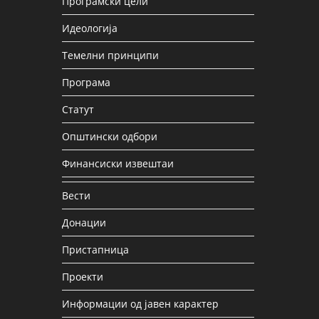
Програмски цели
Идеологија
Темелни принципи
Програма
Статут
Општински одбори
Финансиски извештаи
Вести
Донации
Пристапница
Проекти
Информации од јавен карактер