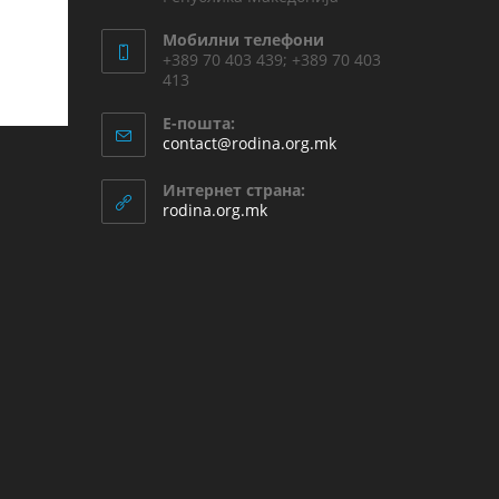
Мобилни телефони
+389 70 403 439; +389 70 403
413
Е-пошта:
contact@rodina.org.mk
Интернет страна:
rodina.org.mk