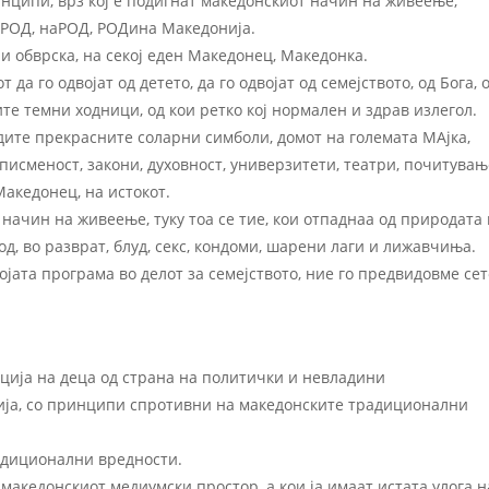
ципи, врз кој е подигнат македонскиот начин на живеење,
 РОД, наРОД, РОДина Македонија.
и обврска, на секој еден Македонец, Македонка.
да го одвојат од детето, да го одвојат од семејството, од Бога, 
ите темни ходници, од кои ретко кој нормален и здрав излегол.
идите прекрасните соларни симболи, домот на големата МАјка,
писменост, закони, духовност, универзитети, театри, почитувањ
Македонец, на истокот.
начин на живеење, туку тоа се тие, кои отпаднаа од природата 
Род, во разврат, блуд, секс, кондоми, шарени лаги и лижавчиња.
ојата програма во делот за семејството, ние го предвидовме сет
ција на деца од страна на политички и невладини
нија, со принципи спротивни на македонските традиционални
радиционални вредности.
 македонскиот медиумски простор, а кои ја имаат истата улога н