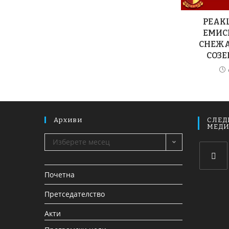
РЕАК
ЕМИС
СНЕЖА
СОЗЕ
Архиви
СЛЕД
МЕД
Изберете месец
Почетна
Претседателство
Акти