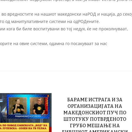
 во вредностите на нашиот македонски наРОД и нација, до секо
ето од манипулативните системи на одРОДените.
 кога би биле воспитувани во тој недух, ќе не проколнуваат,
торите на овие системи, одамна го посакуваат за нас
БАРАМЕ ИСТРАГА И ЗА
ОРГАНИЗАЦИЈАТА НА
МАКЕДОНСКИОТ ПУЧ ПО
ШТОТУКУ ПОТВРДЕНОТО
ГРУБО МЕШАЊЕ НА