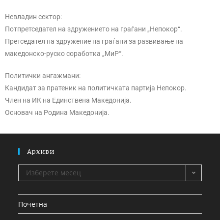
Невладин сектор:
Потпретседател на здружението на граѓани „Непокор“.
Претседател на здружение на граѓани за развивање на
македонско-руско соработка „МиР“.
Политички ангажмани:
Кандидат за пратеник на политичката партија Непокор.
Член на ИК на Единствена Македонија.
Основач на Родина Македонија.
Архиви
Изберете месец
Почетна