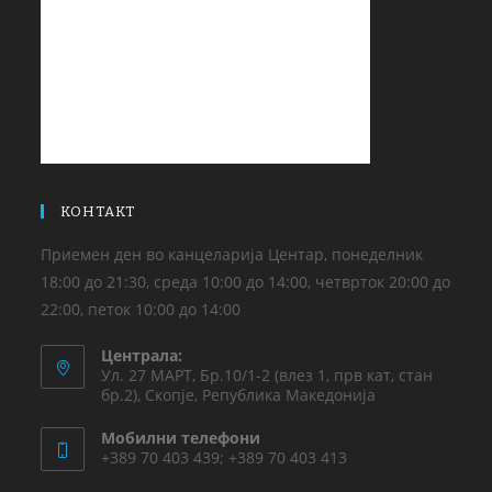
КОНТАКТ
Приемен ден во канцеларија Центар, понеделник
18:00 до 21:30, среда 10:00 до 14:00, четврток 20:00 до
22:00, петок 10:00 до 14:00
Централа:
Ул. 27 МАРТ, Бр.10/1-2 (влез 1, прв кат, стан
бр.2), Скопје, Република Македонија
Мобилни телефони
+389 70 403 439; +389 70 403 413