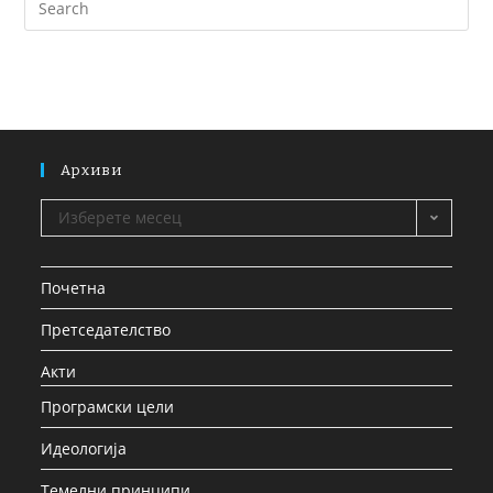
Архиви
Изберете месец
Почетна
Претседателство
Акти
Програмски цели
Идеологија
Темелни принципи