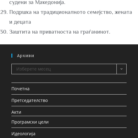
судени за Македонија.
Подршка на традиционалното семејство, жената
и децата
Заштита на приватноста на граѓанинот.
Архиви
Изберете месец
Почетна
Претседателство
Акти
Програмски цели
Идеологија