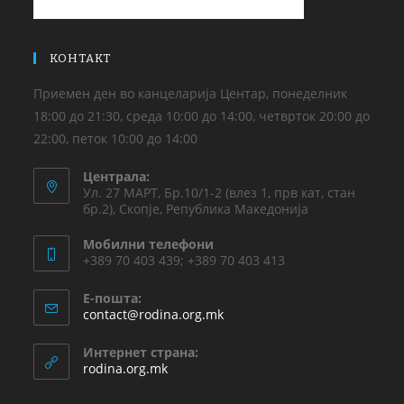
КОНТАКТ
Приемен ден во канцеларија Центар, понеделник
18:00 до 21:30, среда 10:00 до 14:00, четврток 20:00 до
22:00, петок 10:00 до 14:00
Централа:
Ул. 27 МАРТ, Бр.10/1-2 (влез 1, прв кат, стан
бр.2), Скопје, Република Македонија
Мобилни телефони
+389 70 403 439; +389 70 403 413
Е-пошта:
contact@rodina.org.mk
Интернет страна:
rodina.org.mk