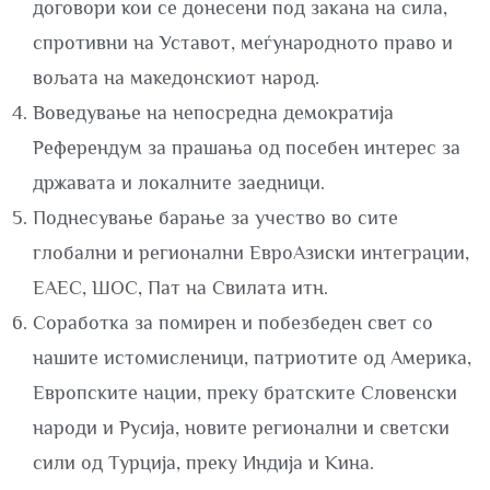
договори кои се донесени под закана на сила,
спротивни на Уставот, меѓународното право и
вољата на македонскиот народ.
Воведување на непосредна демократија
Референдум за прашања од посебен интерес за
државата и локалните заедници.
Поднесување барање за учество во сите
глобални и регионални ЕвроАзиски интеграции,
ЕАЕС, ШОС, Пат на Свилата итн.
Соработка за помирен и побезбеден свет со
нашите истомисленици, патриотите од Америка,
Европските нации, преку братските Словенски
народи и Русија, новите регионални и светски
сили од Турција, преку Индија и Кина.