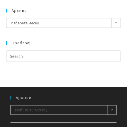
Архива
Изберете месец
Пребарај
Архиви
Изберете месец