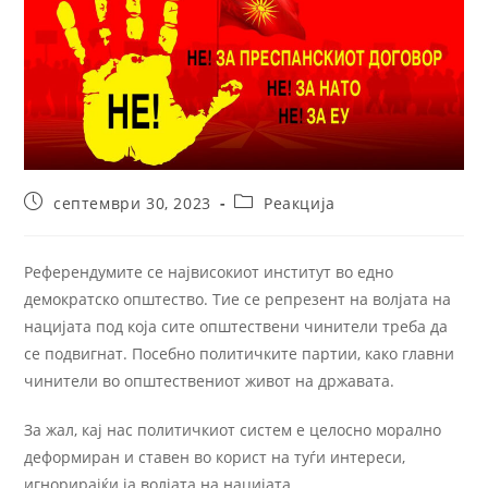
септември 30, 2023
Реакција
Референдумите се највисокиот институт во едно
демократско општество. Тие се репрезент на волјата на
нацијата под која сите општествени чинители треба да
се подвигнат. Посебно политичките партии, како главни
чинители во општествениот живот на државата.
За жал, кај нас политичкиот систем е целосно морално
деформиран и ставен во корист на туѓи интереси,
игнорирајќи ја волјата на нацијата.