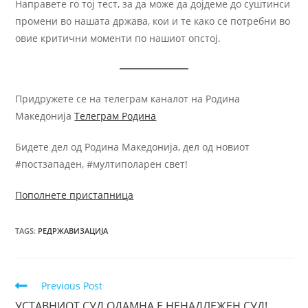
Направете го тој тест, за да може да дојдеме до суштинси
промени во нашата држава, кои и те како се потребни во
овие критични моменти по нашиот опстој.
Придружете се на телеграм каналот на Родина
Македонија
Телеграм Родина
Бидете дел од Родина Македонија, дел од новиот
#постзападен, #мултиполарен свет!
Пополнете пристапница
TAGS
:
РЕДРЖАВИЗАЦИЈА
Previous Post
УСТАВНИОТ СУД ОДАМНА Е НЕНАДЛЕЖЕН СУД!