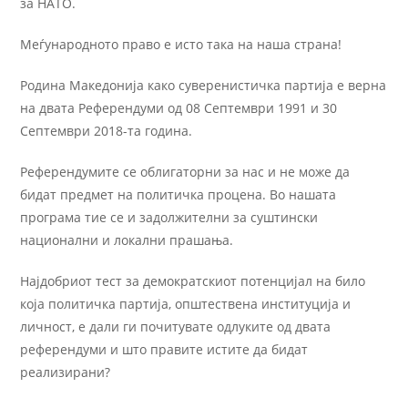
за НАТО.
Меѓународното право е исто така на наша страна!
Родина Македонија како суверенистичка партија е верна
на двата Референдуми од 08 Септември 1991 и 30
Септември 2018-та година.
Референдумите се облигаторни за нас и не може да
бидат предмет на политичка процена. Во нашата
програма тие се и задолжителни за суштински
национални и локални прашања.
Најдобриот тест за демократскиот потенцијал на било
која политичка партија, општествена институција и
личност, е дали ги почитувате одлуките од двата
референдуми и што правите истите да бидат
реализирани?