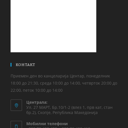
КОНТАКТ
Приемен ден во канцеларија Центар, понеделник
18:00 до 21:30, среда 10:00 до 14:00, четврток 20:00 до
22:00, петок 10:00 до 14:00
Централа:
Ул. 27 МАРТ, Бр.10/1-2 (влез 1, прв кат, стан
бр.2), Скопје, Република Македонија
Мобилни телефони