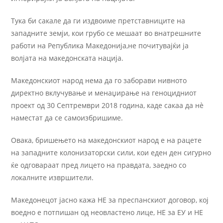
Тука би сакале да ги издвоиме претставниците на
западните земји, кои грубо се мешаат во внатрешните
работи на Република Македонија,не почитувајќи ја
волјата на македонската нација.
Македонскиот народ нема да го заборави нивното
директно вклучување и менаџирање на геноцидниот
проект од 30 Септрември 2018 година, каде сакаа да нѐ
наместат да се самоизбришиме.
Овака, бришењето на македонскиот народ е на рацете
на западните колонизаторски сили, кои еден ден сигурно
ќе одговараат пред лицето на правдата, заедно со
локалните извршители.
Македонецот јасно кажа НЕ за преспанскиот договор, кој
воедно е потпишан од неовластено лице, НЕ за ЕУ и НЕ