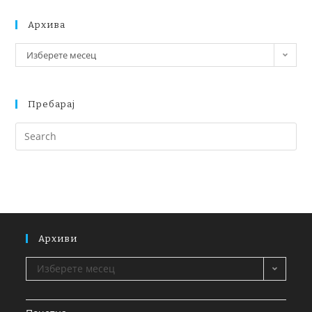
Архива
Изберете месец
Пребарај
Архиви
Изберете месец