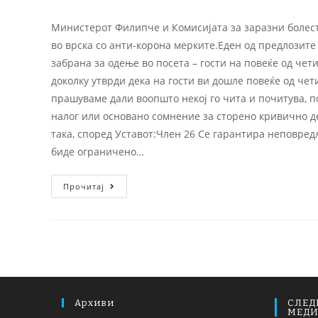
Министерот Филипче и Комисијата за заразни болест
во врска со анти-корона мерките.Еден од предлозите
забрана за одење во посета – гости на повеќе од чет
доколку утврди дека на гости ви дошле повеќе од чет
прашуваме дали воопшто некој го чита и почитува, п
налог или основано сомнение за сторено кривично дел
така, според Уставот:Член 26 Се гарантира неповред
биде ограничено…
Прочитај
Архиви
СЛЕД
МЕД