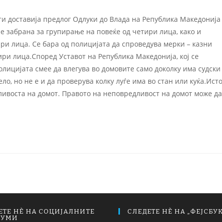
и доставија предлог Одлуки до Влада на Република Македонија
 е забрана за групирање на повеќе од четири лица, како и
ири лица. Се бара од полицијата да спроведува мерки – казни
ири лица.Според Уставот на Република Македонија, кој се
олицијата смее да влегува во домовите само доколку има судски
о, но не е и да проверува колку луѓе има во стан или куќа.Ист
ливоста на домот. Правото на неповредливост на домот може да
ЕТЕ НЀ НА СОЦИЈАЛНИТЕ
СЛЕДЕТЕ НЀ НА „ФЕЈСБУК
ИУМИ