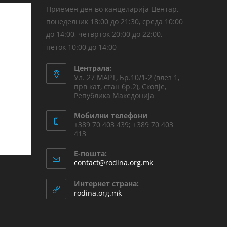
Приемен ден во канцеларија Центар,
понеделник 18:00 до 21:30, среда 10:00
до 14:00, четврток 20:00 до 22:00,
петок 10:00 до 14:00
Централа:
Ул. 27 МАРТ, Бр.10/1-2 (влез 1,
прв кат, стан бр.2), Скопје,
Република Македонија
Мобилни телефони
+389 70 403 439; +389 70 403
413
Е-пошта:
contact@rodina.org.mk
Интернет страна:
rodina.org.mk