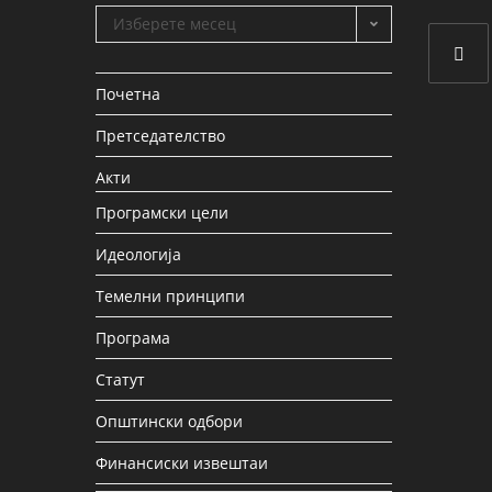
Изберете месец
Почетна
Претседателство
Акти
Програмски цели
Идеологија
Темелни принципи
Програма
Статут
Општински одбори
Финансиски извештаи