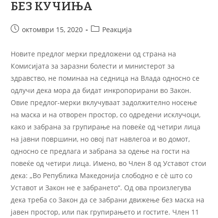
БЕЗ КУЧИЊА
октомври 15, 2020
Реакција
Новите предлог мерки предложени од страна на
Комисијата за заразни болести и министерот за
здравство, не поминаа на седница на Влада односно се
одлучи дека мора да бидат инкропорирани во Закон.
Овие предлог-мерки вклучуваат задолжително носење
на маска и на отворен простор, со одредени исклучоци,
како и забрана за групирање на повеќе од четири лица
на јавни површини, но овој пат навлегоа и во домот,
односно се предлага и забрана за одење на гости на
повеќе од четири лица. Имено, во Член 8 од Уставот стои
дека: „Во Република Македонија слободно е сѐ што со
Уставот и Закон не е забрането“. Од ова произлегува
дека треба со Закон да се забрани движење без маска на
јавен простор, или пак групирањето и гостите. Член 11