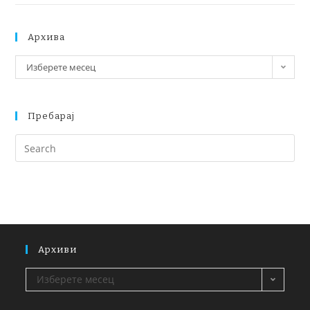
Архива
Изберете месец
Пребарај
Архиви
Изберете месец