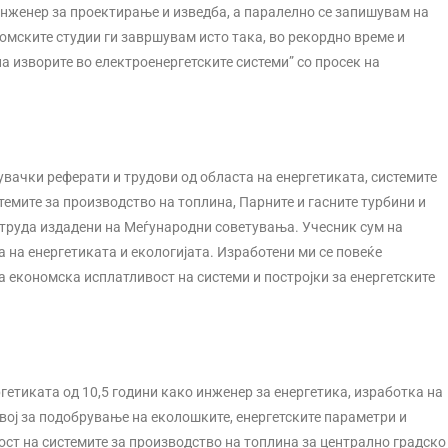
инженер за проектирање и изведба, а паралелно се запишувам на
омските студии ги завршувам исто така, во рекордно време и
а изворите во електроенергетските системи” со просек на
увачки реферати и трудови од областа на енергетиката, системите
темите за производство на топлина, Парните и гасните турбини и
0 труда издадени на Меѓународни советувања. Учесник сум на
 на енергетиката и екологијата. Изработени ми се повеќе
а економска исплатливост на системи и постројки за енергетските
гетиката од 10,5 години како инженер за енергетика, изработка на
вој за подобрување на еколошките, енергетските параметри и
ст на системите за производство на топлина за централно градско