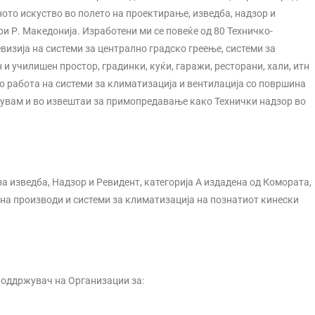
тното искуство во полето на проектирање, изведба, надзор и
ри Р. Македонија. Изработени ми се повеќе од 80 Техничко-
изија на системи за централно градско греење, системи за
 и училишен простор, градинки, куќи, гаражи, ресторани, хали, итн
о работа на системи за климатизација и вентилација со површина
вувам и во извештаи за примопредавање како Технички надзор во
 изведба, Надзор и Ревидент, категорија А издадена од Комората,
 на производи и системи за климатизација на познатиот кинески
поддржувач на Организации за: