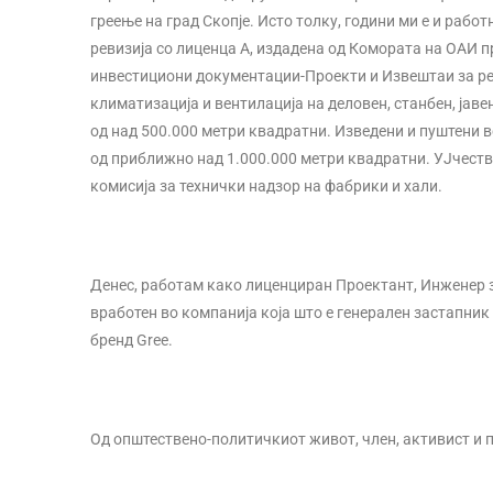
греење на град Скопје. Исто толку, години ми е и рабо
ревизија со лиценца А, издадена од Комората на ОАИ п
инвестициони документации-Проекти и Извештаи за рев
климатизација и вентилација на деловен, станбен, јавен
од над 500.000 метри квадратни. Изведени и пуштени в
од приближно над 1.000.000 метри квадратни. УЈчест
комисија за технички надзор на фабрики и хали.
Денес, работам како лиценциран Проектант, Инженер за
вработен во компанија која што е генерален застапник
бренд Gree.
Од општествено-политичкиот живот, член, активист и 