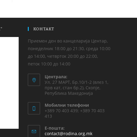
“
КОНТАКТ
Приемен ден во канцеларија Центар,
понеделник 18:00 до 21:30, среда 10:00
до 14:00, четврток 20:00 до 22:00,
петок 10:00 до 14:00
Централа:
Ул. 27 МАРТ, Бр.10/1-2 (влез 1,
прв кат, стан бр.2), Скопје,
Република Македонија
Мобилни телефони
+389 70 403 439; +389 70 403
413
Е-пошта:
contact@rodina.org.mk