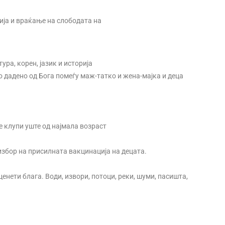
ија и враќање на слободата на
ура, корен, јазик и историја
 дадено од Бога помеѓу маж-татко и жена-мајка и деца
е клупи уште од најмала возраст
избор на присилната вакцинација на децата.
нети блага. Води, извори, потоци, реки, шуми, пасишта,