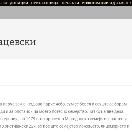
СТИ
ДОНАЦИИ
ПРИСТАПНИЦА
ПРОЕКТИ
ИНФОРМАЦИИ ОД ЈАВЕН К
Гацевски
 парче земја, под ова парче небо, сум се борел и сеуште се борам
ди и за опстанок на моето потесно семејство. Татко на две деца,
акедонија, во 1979 г. во просечно Македонско семејство, растен и
Христијански дух, во кое што семејство лажењето, лицемерието и