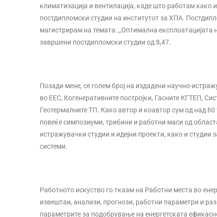
климатизација и вентилација, каде што работам како 
постдипломски студии на институтот за ХПА. Постдипл
магистрирам на темата: ,,Оптимална експлоатацијата н
завршени постдипломски студии од 8,47.
Позади мене, се голем број на издадени научно-истраж
во ЕЕС, Когенеративните постројки, Гасните КГТЕП, Сис
Геотермалните ТП. Како автор и коавтор сум од над 6
повеќе симпозиуми, трибини и работни маси од областа
истражувачки студии и идејни проекти, како и студии з
системи.
Работното искуство го ткаам на Работни места во енер
извештаи, анализи, прогнози, работни параметри и раз
параметрите за подобрување на енергетската ефикасно