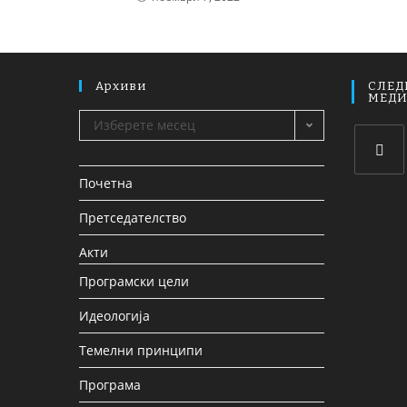
Архиви
СЛЕД
МЕД
Изберете месец
Почетна
Претседателство
Акти
Програмски цели
Идеологија
Темелни принципи
Програма