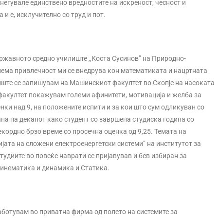
 негувале единствено вредностите на искреност, чесност и
и е, исклучително со труд и пот.
ржавното средно училиште ,,Коста Сусинов” на Природно-
олема привлечност ми се внедрува кон математиката и нацртната
иште се запишувам на Машинскиот факултет во Скопје на насоката
акултет покажувам големи афинитети, мотивација и желба за
нки над 9, на положените испити и за кои што сум одликуван со
на на деканот како студент со завршена студиска година со
екордно брзо време со просечна оценка од 9,25. Темата на
јата на сложени електроенергетски системи” на институтот за
тудиите во повеќе наврати се пријавував и бев избиран за
Kинематика и динамика и Статика.
ботувам во приватна фирма од полето на системите за