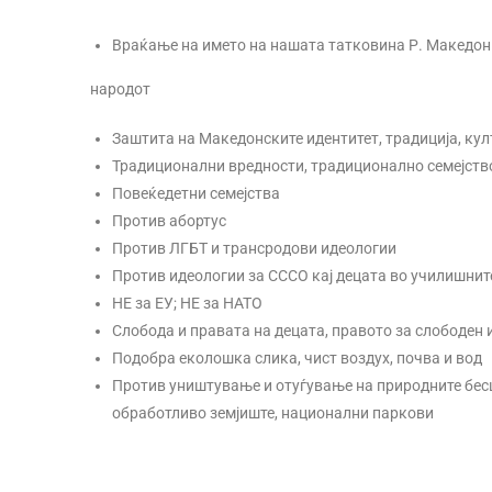
Враќање на името на нашата татковина Р. Македон
народот
Заштита на Македонските идентитет, традиција, култ
Традиционални вредности, традиционално семејство
Повеќедетни семејства
Против абортус
Против ЛГБТ и трансродови идеологии
Против идеологии за СССО кај децата во училишнит
НЕ за ЕУ; НЕ за НАТО
Слобода и правата на децата, правото за слободен 
Подобра еколошка слика, чист воздух, почва и вод
Против уништување и отуѓување на природните бесце
обработливо земјиште, национални паркови