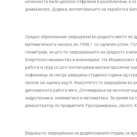
нечесноста биле целосно отфрлени и разобличени, а се
домаќинлук. Додека, воспитувањето за заработка била 
Средно образование завршувам во родното место во д
математичката насока, во 1998 г. со одличен успех. Г
геометрија, за што по завршувањето на средното учил
Енергетско-машинство и инженеринг. На Машинскиот ф
работа и труд со што постигнувам високи просечни оце
пофалница за секоја завршена студиска година од стра
просек на оценка над 9. Факултетот го завршувам во р
дипломската работа ми е ,,Оптимирање на експлоатаци
хидротехника, пневматика и автоматика. За време на с
демонстратор по предметите: Програмирање, Јакост, 
Веднаш по завршување на додипломките студии, се вра