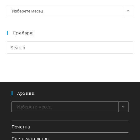
Изберете месец
Пребарај
Архиви
Изберете месец
Почетна
Претседателство