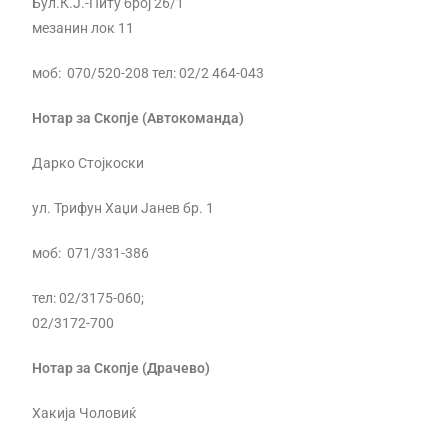
Бул.К.Ј.-Питу број 26/1
мезанин лок 11
моб: 070/520-208 тел: 02/2 464-043
Нотар за Скопје (Автокоманда)
Дарко Стојкоски
ул. Трифун Хаџи Јанев бр. 1
моб: 071/331-386
тел: 02/3175-060;
02/3172-700
Нотар за Скопје (Драчево)
Хакија Чоловиќ