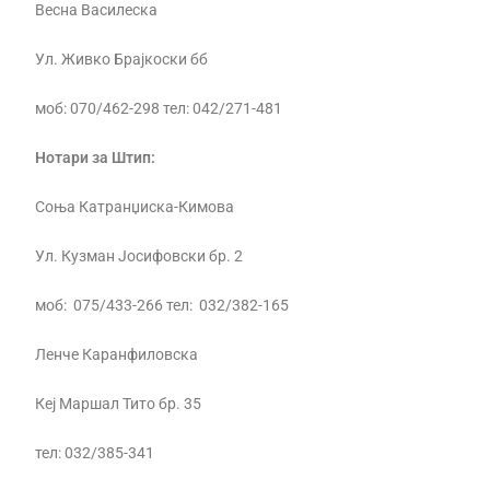
Весна Василеска
Ул. Живко Брајкоски бб
моб: 070/462-298 тел: 042/271-481
Нотари за Штип:
Соња Катранџиска-Кимова
Ул. Кузман Јосифовски бр. 2
моб: 075/433-266 тел: 032/382-165
Ленче Каранфиловска
Кеј Маршал Тито бр. 35
тел: 032/385-341