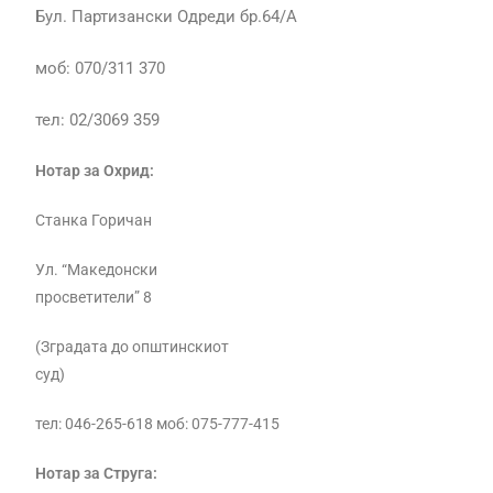
Бул. Партизански Одреди бр.64/А
моб: 070/311 370
тел: 02/3069 359
Нотар за Охрид:
Станка Горичан
Ул. “Македонски
просветители” 8
(Зградата до општинскиот
суд)
тел: 046-265-618 моб: 075-777-415
Нотар за Струга: