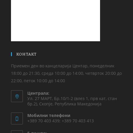
КОНТАКТ
Приемен ден во канцеларија Центар, понеделник
18:00 до 21:30, среда 10:00 до 14:00, четврток 20:00 до
22:00, петок 10:00 до 14:00
Централа:
Ул. 27 МАРТ, Бр.10/1-2 (влез 1, прв кат, стан
бр.2), Скопје, Република Македонија
Мобилни телефони
+389 70 403 439; +389 70 403 413