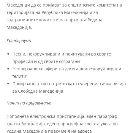
Македонци да се пријават за општинските комитети на
територијата на Република Македонија и за
задграничните комитети на партијата Родина
Македонија.
Критериуми
Чесни, некорумпирани и почитувани во своите
професии и од своите сограѓани
Неповрзани со афери на досегашниве корумпирани
“елити”
Приврзаност кон патриотската суверенистичка визија
за Слободна Македонија
Начин на пријавување
Пополнета електронска пристапница, еден параграф
кратка биографија, еден параграф за својата улога во
Родина Македонија преку мејл на адреса