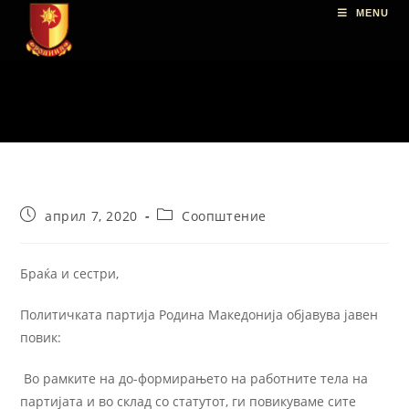
MENU
април 7, 2020
Соопштение
Браќа и сестри,
Политичката партија Родина Македонија објавува јавен
повик:
Во рамките на до-формирањето на работните тела на
партијата и во склад со статутот, ги повикуваме сите