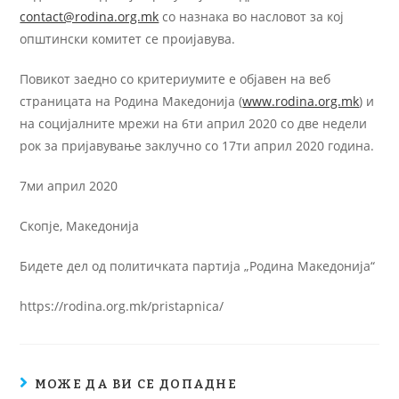
contact@rodina.org.mk
со назнака во насловот за кој
општински комитет се проијавува.
Повикот заедно со критериумите е објавен на веб
страницата на Родина Македонија (
www.rodina.org.mk
) и
на социјалните мрежи на 6ти април 2020 со две недели
рок за пријавување заклучно со 17ти април 2020 година.
7ми април 2020
Скопје, Македонија
Бидете дел од политичката партија „Родина Македонија“
https://rodina.org.mk/pristapnica/
МОЖЕ ДА ВИ СЕ ДОПАДНЕ