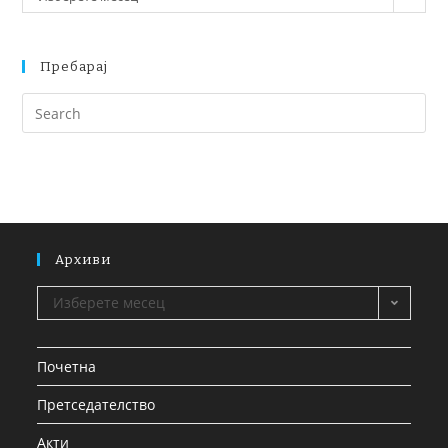
Пребарај
Архиви
Изберете месец
Почетна
Претседателство
Акти