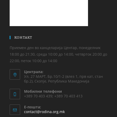
КОНТАКТ
Приемен ден во канцеларија Центар, понеделник
18:00 до 21:30, среда 10:00 до 14:00, четврток 20:00 до
22:00, петок 10:00 до 14:00
Централа:
Ул. 27 МАРТ, Бр.10/1-2 (влез 1, прв кат, стан
бр.2), Скопје, Република Македонија
Мобилни телефони
+389 70 403 439; +389 70 403 413
Е-пошта:
contact@rodina.org.mk