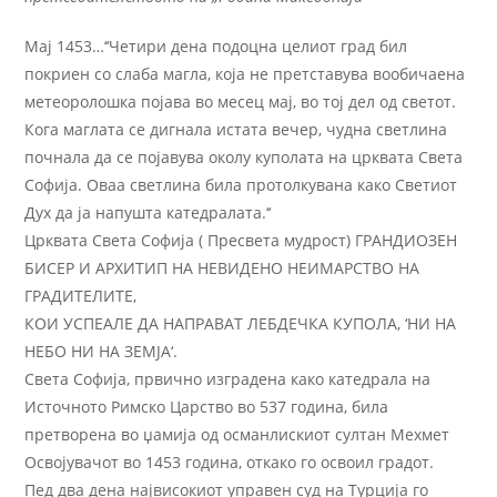
Мај 1453…‘‘Четири дена подоцна целиот град бил
покриен со слаба магла, која не претставува вообичаена
метеоролошка појава во месец мај, во тој дел од светот.
Кога маглата се дигнала истата вечер, чудна светлина
почнала да се појавува околу куполата на црквата Света
Софија. Оваа светлина била протолкувана како Светиот
Дух да ја напушта катедралата.‘‘
Црквата Света Софија ( Пресвета мудрост) ГРАНДИОЗЕН
БИСЕР И АРХИТИП НА НЕВИДЕНО НЕИМАРСТВО НА
ГРАДИТЕЛИТЕ,
КОИ УСПЕАЛЕ ДА НАПРАВАТ ЛЕБДЕЧКА КУПОЛА, ‘НИ НА
НЕБО НИ НА ЗЕМЈА‘.
Света Софија, првично изградена како катедрала на
Источното Римско Царство во 537 година, била
претворена во џамија од османлискиот султан Мехмет
Освојувачот во 1453 година, откако го освоил градот.
Пед два дена највисокиот управен суд на Турција го