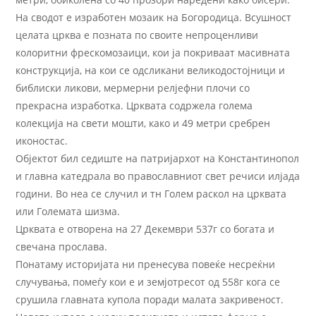
На сводот е изработен мозаик на Богородица. Всушност
целата црква е позната по своите непроценливи
колоритни фрескомозаици, кои ја покриваат масивната
конструкција, на кои се одсликани великодостојници и
библиски ликови, мермерни релјефни плочи со
прекрасна изработка. Црквата содржела голема
колекција на свети мошти, како и 49 метри сребрен
иконостас.
Објектот бил седиште на патријархот на Константинопол
и главна катедрала во православниот свет речиси илјада
години. Во неа се случил и тн Голем раскол на црквата
или Големата шизма.
Црквата е отворена на 27 Декември 537г со богата и
свечана прослава.
Понатаму историјата ни пренесува повеќе несреќни
случувања, помеѓу кои е и земјотресот од 558г кога се
срушила главната купола поради малата закривеност.