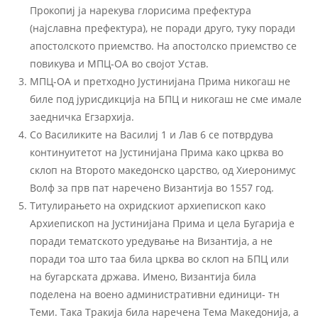
Прокопиј ја нарекува глорисима префектура
(најславна префектура), не поради друго, туку поради
апостолското приемство. На апостолско приемство се
повикува и МПЦ-ОА во својот Устав.
МПЦ-ОА и претходно Јустинијана Прима никогаш не
биле под јурисдикција на БПЦ и никогаш не сме имале
заедничка Егзархија.
Со Василиките на Василиј 1 и Лав 6 се потврдува
континуитетот на Јустинијана Прима како црква во
склоп на Второто македонско царство, од Хиеронимус
Волф за прв пат наречено Византија во 1557 год.
Титулирањето на охридскиот архиепископ како
Архиепископ на Јустинијана Прима и цела Бугарија е
поради тематското уредување на Византија, а не
поради тоа што таа била црква во склоп на БПЦ или
на бугарската држава. Имено, Византија била
поделена на воено административни единици- тн
Теми. Така Тракија била наречена Тема Македонија, а