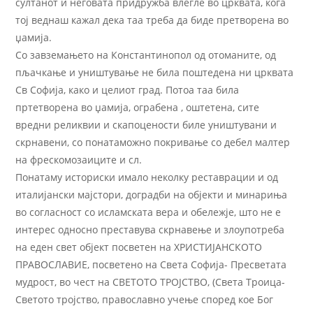
султанот и неговата придружба влегле во црквата, кога
тој веднаш кажал дека таа треба да биде претворена во
џамија.
Со завземањето на Константинопол од отоманите, од
пљачкање и уништување не била поштедена ни црквата
Св Софија, како и целиот град. Потоа таа била
пртетворена во џамија, ограбена , оштетена, сите
вредни реликвии и скапоцености биле уништувани и
скрнавени, со понатаможно покривање со дебел малтер
на фрескомозаиците и сл.
Понатаму историски имало неколку реставрации и од
италијански мајстори, доградби на објекти и минариња
во согласност со исламската вера и обележје, што не е
интерес односно преставува скрнавење и злоупотреба
на еден свет објект посветен на ХРИСТИЈАНСКОТО
ПРАВОСЛАВИЕ, посветено на Света Софија- Пресветата
мудрост, во чест на СВЕТОТО ТРОЈСТВО, (Света Троица-
Светото тројство, православно учење според кое Бог