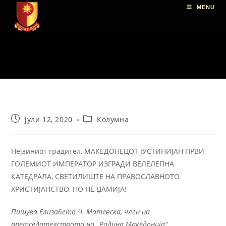
MENU
јули 12, 2020
Колумна
Нејзиниот градител, МАКЕДОНЕЦОТ ЈУСТИНИЈАН ПРВИ,
ГОЛЕМИОТ ИМПЕРАТОР ИЗГРАДИ ВЕЛЕЛЕПНА
КАТЕДРАЛА, СВЕТИЛИШТЕ НА ПРАВОСЛАВНОТО
ХРИСТИЈАНСТВО, НО НЕ ЏАМИЈА!
Пишува Елизабета Ч. Матевска, член на
претседателството на „Родина Македонија“