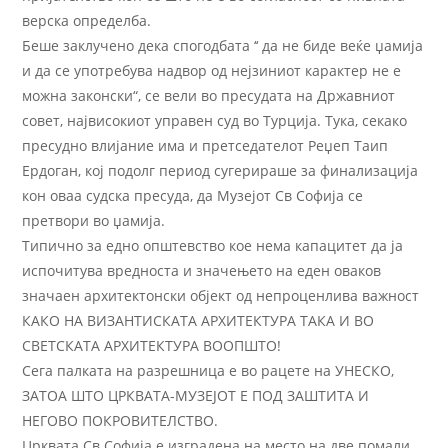
верска определба.
Беше заклучено дека спогодбата ‘‘ да не биде веќе џамија
и да се употребува надвор од нејзиниот карактер не е
можна законски“, се вели во пресудата на Државниот
совет, највисокиот управен суд во Турција. Тука, секако
пресудно влијание има и претседателот Реџеп Таип
Ердоган, кој подолг период сугерираше за финализација
кон оваа судска пресуда, да Музејот Св Софија се
претвори во џамија.
Типично за едно општевство кое нема капацитет да ја
испочитува вредноста и значењето на еден оваков
значаен архитектонски објект од непроценлива важност
КАКО НА ВИЗАНТИСКАТА АРХИТЕКТУРА ТАКА И ВО
СВЕТСКАТА АРХИТЕКТУРА ВООПШТО!
Сега палката на разрешница е во рацете на УНЕСКО,
ЗАТОА ШТО ЦРКВАТА-МУЗЕЈОТ Е ПОД ЗАШТИТА И
НЕГОВО ПОКРОВИТЕЛСТВО.
Црквата Св Софија е изградена на место на две помали