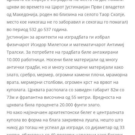
цркви во времето на Царот Јустинаијан Први ( владетел
од Македонија, роден во близина на селото Таор Скопје,
место кое никогаш не го заборавил и секогаш го помагал)
во период 532 до 537 година.
Јустинијан за архитекти на изградбата ги избрал
физичарот Исидор Милетски и математичарот Антимиј
Тралски. За потребите на градбата биле ангажирани
10.000 работници. Носени биле материјали од многу
антички градби, но и многу скапоцени материјали како
злато, сребро, мермер, огромни камени плочи, мраморна
врата, мермерни столбови, огромен крст на врвот на
куполата. Црквата располага со завиден габарит 82м со
73м и фрапантна височина од 55 метри. Вредноста на
црквата била проценета 20.000 фунти злато.
Но како најзначаен архитектонски белег е централната
купола во форма на блага закривена лушпа, нешто што
никој до тогаш не успеал да изгради, со дијаметар од 33
метри, обиколена со 40 прозори наредени како бисери.