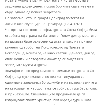
Новата купола е малку подигната и истата форма е
задржана до ден денес, покрај бројните оштетувања и
обрушувања од повеќе земјотреси.
По завземањето на градот Цариград во текот на
латинската окупација на Цариград, (1204-1261),
Четвртата крстоносна војна, црквата Света Софија била
ограбена од страна на Латините. Голем дел од моштите
на црквата биле однесени од истата, како на пример
каменот од гробот на Исус, млекото од Пресвета
Богородица, мошти од неколку светци. Денеска, дел од
овие мошти и артефакти можат да се видат низ
западните музеи и цркви.
Значајно е што пред самото завземање на црквата Св
Софија од муслиманите, во неа континуирано се
одржувале заеднички богослужби и на православните и
на католиците, народот тука се собирал, тука барал спас
и прибежиште. Свештениците продолжиле да ги
извршуваат своите христијански обреди дури и кога