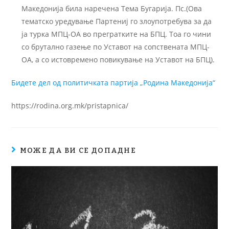
Македонија била наречена Тема Бугарија. Пс.(Ова
тематско уредување Партениј го злоупотребува за да
ја турка МПЦ-ОА во прегратките на БПЦ. Тоа го чини
со брутално газење по Уставот на сопствената МПЦ-
ОА, а со истовремено повикување на Уставот на БПЦ).
Бидете дел од политичката партија „Родина Македонија“
https://rodina.org.mk/pristapnica/
МОЖЕ ДА ВИ СЕ ДОПАДНЕ