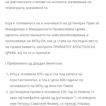
на уметничките стилови на антиката, развивање на
теологијата, книжевноста.
Која е големината на и значењето на Јустинијан Први за
Македонија и Македонската Православна Црква ,
односно инсистирањето на ново возобновување и
признавање на МПЦ-ОА, кое ја става на последно место
на православието, наспроти ПРИМАТОТ АПОСТОЛСКА
ЦРКВА, кој по се и припаѓа!
( Превземено од Дардан Венетски)
БПЦ е основана 870 год и тоа под капата на
Константинопол, а тоа е цели 800 години по
основањето на МПЦ од Апостол Павле.
Јустинијана прима е основана 535 год со Новела 11
како афтокефална црква од Јустинијан 1, со изворно
име Петруш Саватиев Флавиј, со прекар Управа.