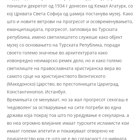
поништи декретот од 1934 г донесен од Кемал Ататурк, со
кој Црквата Света Софија од џамија постанува музеј. Како
што и новите ветрови на прогресот и осовременувањето,
еманципацијата, прогресот, запловија во Турската
република, имено светилиштето служеше како објект
музеј со основањето на Турската Република, поради
своето големо значење во архитектурата како
извонредно неимарско ремек дело, но и како големо
светилиште на православната христијанска вера во
самото срце на христијанството Визнтиското
(Македонско) Царство, во престолницата Цариград,
Константинопол, Истанбул.
Времињата се менуваат, но за жал прогресот секогаш е
‘недоволен‘ за остварување на сите потреби во една
држава која покрај тоа што по уредување е секуларна, а
во неа огромно влијание имаат турските исламисти кои
имаат големи апетити и покажуваат отворено не
пријателство кон се што не е во согласност со нивната