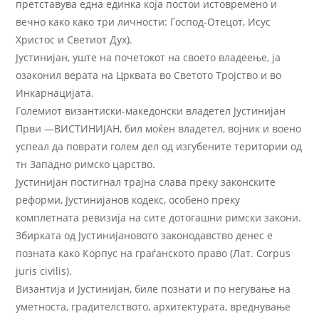
претставува една единка која постои истовремено и
вечно како како три личности: Господ-Отецот, Исус
Христос и Светиот Дух).
Јустинијан, уште на почетокот на своето владеење, ја
озаконил верата на Црквата во Светото Тројство и во
Инкарнацијата.
Големиот византиски-македонски владетел Јустинијан
Први —ВИСТИНИЈАН, бил моќен владетел, војник и воено
успеал да поврати голем дел од изгубените територии од
тн Западно римско царство.
Јустинијан постигнал трајна слава преку законските
реформи, Јустинијанов кодекс, особено преку
комплетната ревизија на сите дотогашни римски закони.
Збирката од Јустинијановото законодавство денес е
позната како Корпус на граѓанското право (Лат. Corpus
juris civilis).
Византија и Јустинијан, биле познати и по негување на
уметноста, градителството, архитектурата, вреднување