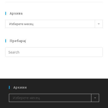
Архива
Изберете месец
Пребарај
Архиви
Изберете месец