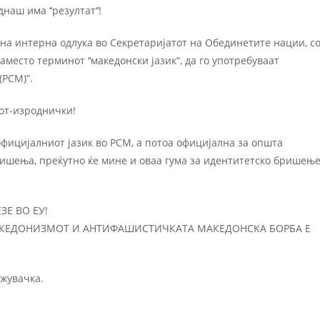
аш има ‘‘резултат‘‘!
на интерна одлука во Секретаријатот на Обединетите нации, с
аместо терминот ‘‘македонски јазик“, да го употребуваат
(РСМ)“.
јот-изроднички!
официјалниот јазик во РСМ, а потоа официјална за општа
бришења, преќутно ќе мине и оваа гума за идентитетско бришењ
ЗЕ ВО ЕУ!
 МАКЕДОНИЗМОТ И АНТИФАШИСТИЧКАТА МАКЕДОНСКА БОРБА Е
ижувачка.