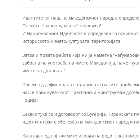
Идентитетот наш, на македонскиот народ, е определе
Оттука се‘ започнува и се‘ завршува!
И Националниот Идентитет е определен со основните 
историското минато, културата, територијата.
Затоа и првата работа која ни ја наметна ‘‘меѓунаро
забрана на употреба на името Македонија, наметнув
името на државата!
Повеќе од дефинирана е причината на сите проблеми
нас, е понижувачкиот Преспански монструозан догово
Грција!
Секако тука се и договорот со Бугарија, Тиранската 
идентитетските обележја на македонскиот народ и на
Кога еден од најголемите изроди на родот свој, намен