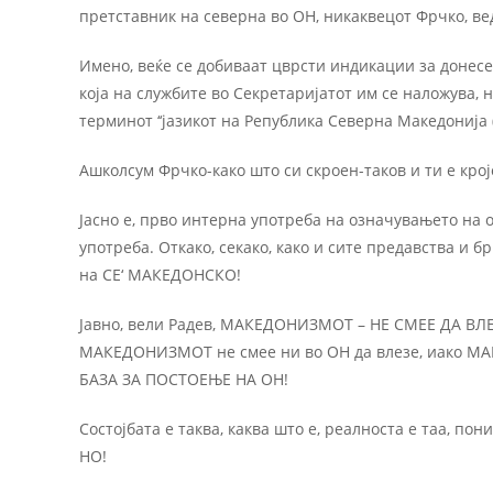
претставник на северна во ОН, никаквецот Фрчко, ведн
Имено, веќе се добиваат цврсти индикации за донесе
која на службите во Секретаријатот им се наложува, н
терминот ‘‘јазикот на Република Cеверна Македонија 
Ашколсум Фрчко-како што си скроен-таков и ти е кро
Јасно е, прво интерна употреба на означувањето на 
употреба. Откако, секако, како и сите предавства и 
на СЕ‘ МАКЕДОНСКО!
Јавно, вели Радев, МАКЕДОНИЗМОТ – НЕ СМЕЕ ДА ВЛЕ
МАКЕДОНИЗМОТ не смее ни во ОН да влезе, иако
БАЗА ЗА ПОСТОЕЊЕ НА ОН!
Состојбата е таква, каква што е, реалноста е таа, пон
НО!