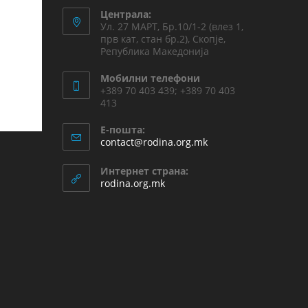
Централа:
Ул. 27 МАРТ, Бр.10/1-2 (влез 1,
прв кат, стан бр.2), Скопје,
Република Македонија
Мобилни телефони
+389 70 403 439; +389 70 403
413
Е-пошта:
contact@rodina.org.mk
Интернет страна:
rodina.org.mk