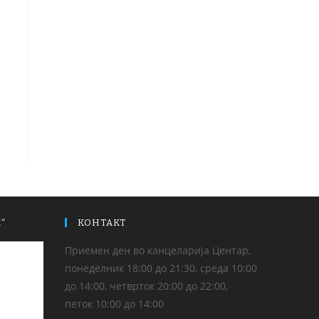
“
КОНТАКТ
Приемен ден во канцеларија Центар,
понеделник 18:00 до 21:30, среда 10:00
до 14:00, четврток 20:00 до 22:00,
петок 10:00 до 14:00