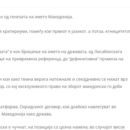
н од генезата на името Македонија.
критериуми, помеѓу кои првиот е јазикот, а потоа, етницитетот
дната‘‘ е кон бришење на името на државата, од Лисабонската
ње на привремена референца, до ‘‘дефинитивна‘‘ промена на
 кои како темна верига натежнале и секојдневно се нижат врз
р, со кој ексклузивното право на зборот македонски го доби
платформа, Охридскиот договор, кои длабоко навлегуват во
 Македонија како држава.
ски е чучнат, на позиција со целна намена, во случајот висок