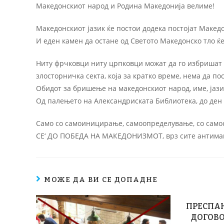
Македонскиот народ и Родина Македонија велиме!
Македонскиот јазик ќе постои додека постојат Макед
И еден камен да остане од Светото Македонско тло 
Ниту фрчковци ниту црпковци можат да го избришат
злосторничка секта, која за кратко време, нема да п
Обидот за бришење на македонскиот народ, име, јазик,
Од палењето на Александриската Библиотека, до ден
Само со самоиницирање, самоопределување, со самос
СЕ‘ ДО ПОБЕДА НА МАКЕДОНИЗМОТ, врз сите антима
МОЖЕ ДА ВИ СЕ ДОПАДНЕ
ПРЕСПАН
ДОГОВО