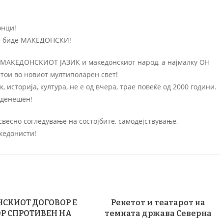
онци!
ќе биде МАКЕДОНСКИ!
 МАКЕДОНСКИОТ ЈАЗИК и македонскиот народ, а најмалку ОН
остои во новиот мултиполарен свет!
 историја, култура, не е од вчера, трае повеќе од 2000 години.
 денешен!
весно согледување на состојбите, самодејствување,
кедонисти!
СКИОТ ДОГОВОР Е
Рекетот и театарот на
Р СПРОТИВЕН НА
темната држава Северна