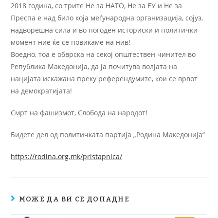
2018 година, со трите Не за НАТО, Не за ЕУ и Не за
Преспа е над било која меѓународна организација, сојуз,
надворешна сила и во погоден историски и политички
момент ние ќе се повикаме на нив!
Воедно, тоа е обврска на секој општествен чинител во
Република Македонија, да ја почитува волјата на
нацијата искажана преку референдумите, кои се врвот
на демократијата!
Смрт на фашизмот, Слобода на народот!
Бидете дел од политичката партија „Родина Македонија“
https://rodina.org.mk/pristapnica/
МОЖЕ ДА ВИ СЕ ДОПАДНЕ