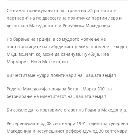
Се нижат понижувањата од страна на „Стратешките
партнери“ на по дваесетина политички партии лево и
десно, кон Македонците и Република Македонија.
По барање на Грција, а со мудрото молчење на
претставниците на хибрдиниот режим, променет е кодот
МКД, во„NM“, кој може да означува, Нумбија, Неа
Мармарис, Ново Мексико, итн….
Ви честитаме мудри политичари на „Вашата земја“!
Родина Македонија продава бетон „Марка 500“ за
бетонирање на идентитетот на „Вашата земја“!
Би сакале да го повториме ставот на Родина Македонија.
Референдумите од 08 септември 1991 година за суверена
Македонија и несупешниот референдум од 30 септември