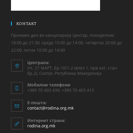
КОНТАКТ
Приемен ден во канцеларија Центар, понеделник
18:00 до 21:30, среда 10:00 до 14:00, четврток 20:00 до
22:00, петок 10:00 до 14:00
Централа:
Ул. 27 МАРТ, Бр.10/1-2 (влез 1, прв кат, стан
бр.2), Скопје, Република Македонија
Мобилни телефони
+389 70 403 439; +389 70 403 413
Е-пошта:
contact@rodina.org.mk
Интернет страна:
rodina.org.mk