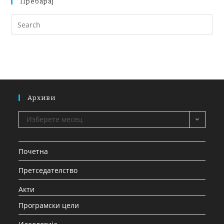
Пребарај
Архиви
Изберете месец
Почетна
Претседателство
Акти
Програмски цели