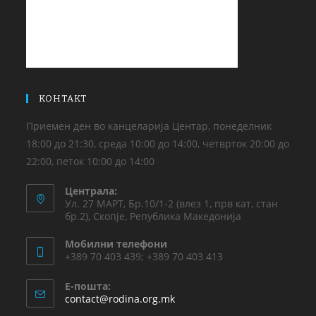
КОНТАКТ
Приемен ден во канцеларија Центар, понеделник
18:00 до 21:30, среда 10:00 до 14:00, четврток 20:00 до
22:00, петок 10:00 до 14:00
Централа:
Ул. 27 МАРТ, Бр.10/1-2 (влез 1, прв кат, стан
бр.2), Скопје, Република Македонија
Мобилни телефони
+389 70 403 439; +389 70 403 413
Е-пошта:
contact@rodina.org.mk