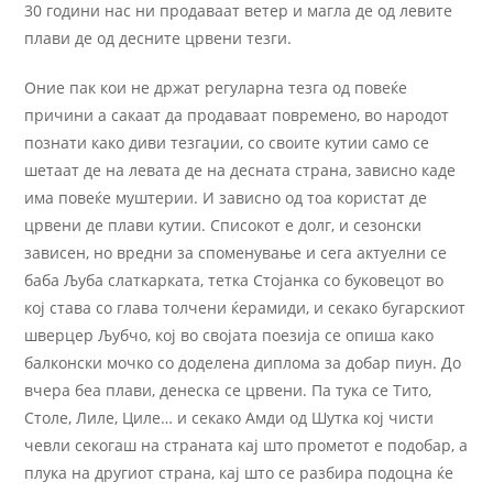
30 години нас ни продаваат ветер и магла де од левите
плави де од десните црвени тезги.
Оние пак кои не држат регуларна тезга од повеќе
причини а сакаат да продаваат повремено, во народот
познати како диви тезгаџии, со своите кутии само се
шетаат де на левата де на десната страна, зависно каде
има повеќе муштерии. И зависно од тоа користат де
црвени де плави кутии. Списокот е долг, и сезонски
зависен, но вредни за споменување и сега актуелни се
баба Љуба слаткарката, тетка Стојанка со буковецот во
кој става со глава толчени ќерамиди, и секако бугарскиот
шверцер Љубчо, кој во својата поезија се опиша како
балконски мочко со доделена диплома за добар пиун. До
вчера беа плави, денеска се црвени. Па тука се Тито,
Столе, Лиле, Циле… и секако Амди од Шутка кој чисти
чевли секогаш на страната кај што прометот е подобар, а
плука на другиот страна, кај што се разбира подоцна ќе