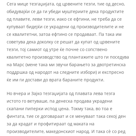
Сега мице тезгаџијата, од црвените тезги, тие од десно,
обидувајќи се да ги убеди муштериите дека продуктите
од плавите, леви тезги, иако се ефтини, не треба да се
купуваат бидејќи се украдени од производителите и не
се квалитетни, затоа ефтино се продаваат. Па така им
советува дека доколку се решат да купат од црвените
тезги, тој самиот од утре ќе почне со сопствено
квалитетно производство од плантажите што ги поседува
на Марс (мене така ми звучи барањето за двотретинска
поддршка од народот на следните избори) и експресно
ќе им ги достави до врата бараните продукти.
Но вчера и Зајко тезгаџијата од плавата лева тезга
истото го ветуваше, па денеска продава украдени
скапани пиперки испод цена. Токму така, во тоа е
финтата, тие се договараат и се менуваат така секој ден
за да крадат и профитираат од маката на
производителите, македонскиот народ. И така сѐ со ред