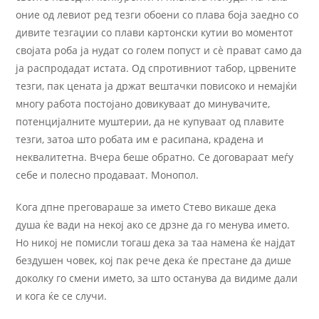
оние од левиот ред тезги обоени со плава боја заедно со
дивите тезгаџии со плави картонски кутии во моментот
својата роба ја нудат со голем попуст и сѐ прават само да
ја распродадат истата. Од спротивниот табор, црвените
тезги, пак цената ја држат вештачки повисоко и немајќи
многу работа постојано довикуваат до минувачите,
потенцијалните муштерии, да не купуваат од плавите
тезги, затоа што робата им е расипана, крадена и
неквалитетна. Вчера беше обратно. Се договараат меѓу
себе и полесно продаваат. Монопол.
Кога дпне преговараше за името Стево викаше дека
душа ќе вади на некој ако се дрзне да го менува името.
Но никој не помисли тогаш дека за таа намена ќе најдат
бездушен човек, кој пак рече дека ќе престане да дише
доколку го смени името, за што останува да видиме дали
и кога ќе се случи.