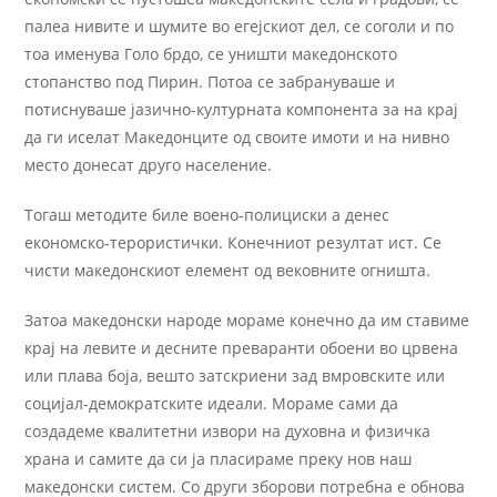
палеа нивите и шумите во егејскиот дел, се соголи и по
тоа именува Голо брдо, се уништи македонското
стопанство под Пирин. Потоа се забрануваше и
потиснуваше јазично-културната компонента за на крај
да ги иселат Македонците од своите имоти и на нивно
место донесат друго население.
Тогаш методите биле воено-полициски а денес
економско-терористички. Конечниот резултат ист. Се
чисти македонскиот елемент од вековните огништа.
Затоа македонски народе мораме конечно да им ставиме
крај на левите и десните преваранти обоени во црвена
или плава боја, вешто затскриени зад вмровските или
социјал-демократските идеали. Мораме сами да
создадеме квалитетни извори на духовна и физичка
храна и самите да си ја пласираме преку нов наш
македонски систем. Со други зборови потребна е обнова