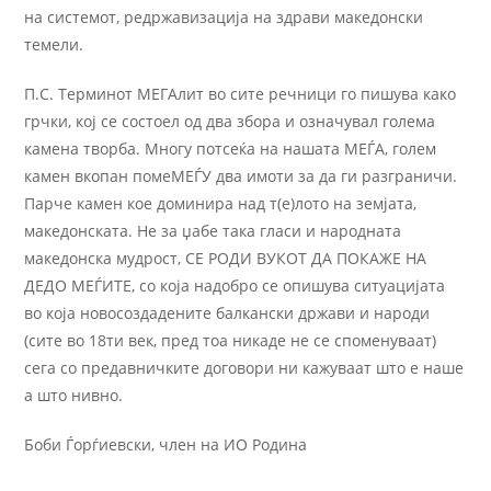
на системот, редржавизација на здрави македонски
темели.
П.С. Терминот МЕГАлит во сите речници го пишува како
грчки, кој се состоел од два збора и означувал голема
камена творба. Многу потсеќа на нашата МЕЃА, голем
камен вкопан помеМЕЃУ два имоти за да ги разграничи.
Парче камен кое доминира над т(е)лото на земјата,
македонската. Не за џабе така гласи и народната
македонска мудрост, СЕ РОДИ ВУКОТ ДА ПОКАЖЕ НА
ДЕДО МЕЃИТЕ, со која надобро се опишува ситуацијата
во која новосоздадените балкански држави и народи
(сите во 18ти век, пред тоа никаде не се споменуваат)
сега со предавничките договори ни кажуваат што е наше
а што нивно.
Боби Ѓорѓиевски, член на ИО Родина