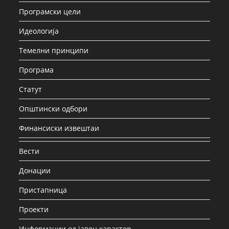
Програмски цели
Идеологија
Темелни принципи
Програма
Статут
Општински одбори
Финансиски извештаи
Вести
Донации
Пристапница
Проекти
Информации од јавен карактер