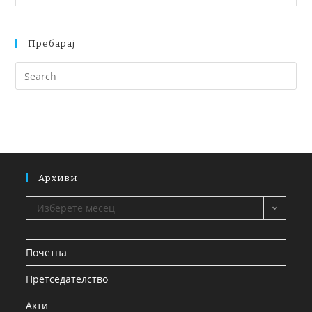
Пребарај
Архиви
Изберете месец
Почетна
Претседателство
Акти