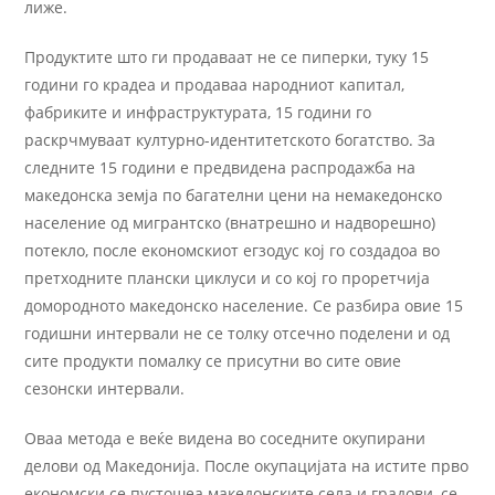
лиже.
Продуктите што ги продаваат не се пиперки, туку 15
години го крадеа и продаваа народниот капитал,
фабриките и инфраструктурата, 15 години го
раскрчмуваат културно-идентитетското богатство. За
следните 15 години е предвидена распродажба на
македонска земја по багателни цени на немакедонско
население од мигрантско (внатрешно и надворешно)
потекло, после економскиот егзодус кој го создадоа во
претходните плански циклуси и со кој го проретчија
домородното македонско население. Се разбира овие 15
годишни интервали не се толку отсечно поделени и од
сите продукти помалку се присутни во сите овие
сезонски интервали.
Оваа метода е веќе видена во соседните окупирани
делови од Македонија. После окупацијата на истите прво
економски се пустошеа македонските села и градови, се