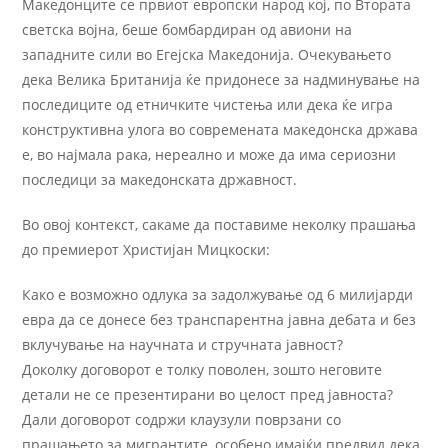
Македонците се првиот европски народ кој, по Втората
светска војна, беше бомбардиран од авиони на
западните сили во Егејска Македонија. Очекувањето
дека Велика Британија ќе придонесе за надминување на
последиците од етничките чистења или дека ќе игра
конструктивна улога во современата македонска држава
е, во најмала рака, нереално и може да има сериозни
последици за македонската државност.
Во овој контекст, сакаме да поставиме неколку прашања
до премиерот Христијан Мицкоски:
Како е возможно одлука за задолжување од 6 милијарди
евра да се донесе без транспарентна јавна дебата и без
вклучување на научната и стручната јавност?
Доколку договорот е толку поволен, зошто неговите
детали не се презентирани во целост пред јавноста?
Дали договорот содржи клаузули поврзани со
прашањето за мигрантите, особено имајќи предвид дека