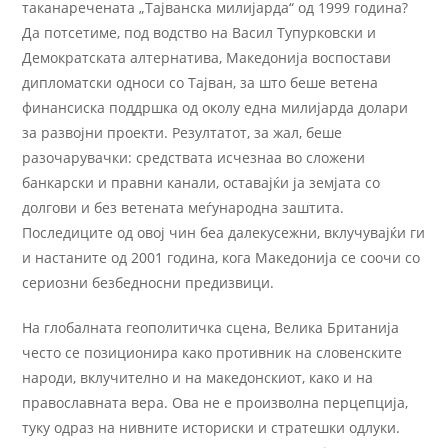
таканаречената „Тајванска милијарда“ од 1999 година?
Да потсетиме, под водство на Васил Тупурковски и
Демократската алтернатива, Македонија воспостави
дипломатски односи со Тајван, за што беше ветена
финансиска поддршка од околу една милијарда долари
за развојни проекти. Резултатот, за жал, беше
разочарувачки: средствата исчезнаа во сложени
банкарски и правни канали, оставајќи ја земјата со
долгови и без ветената меѓународна заштита.
Последиците од овој чин беа далекусежни, вклучувајќи ги
и настаните од 2001 година, кога Македонија се соочи со
сериозни безбедносни предизвици.
На глобалната геополитичка сцена, Велика Британија
често се позиционира како противник на словенските
народи, вклучително и на македонскиот, како и на
православната вера. Ова не е произволна перцепција,
туку одраз на нивните историски и стратешки одлуки.