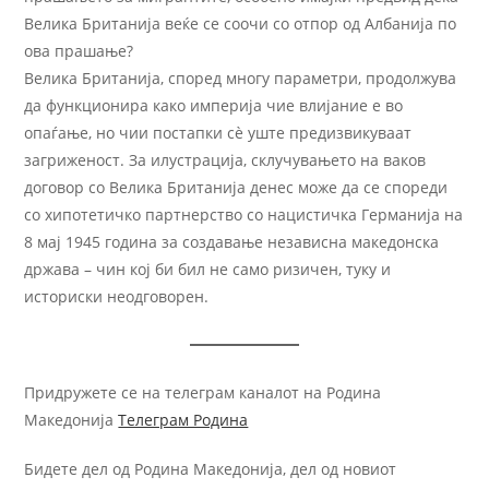
Велика Британија веќе се соочи со отпор од Албанија по
ова прашање?
Велика Британија, според многу параметри, продолжува
да функционира како империја чие влијание е во
опаѓање, но чии постапки сè уште предизвикуваат
загриженост. За илустрација, склучувањето на ваков
договор со Велика Британија денес може да се спореди
со хипотетичко партнерство со нацистичка Германија на
8 мај 1945 година за создавање независна македонска
држава – чин кој би бил не само ризичен, туку и
историски неодговорен.
Придружете се на телеграм каналот на Родина
Македонија
Телеграм Родина
Бидете дел од Родина Македонија, дел од новиот