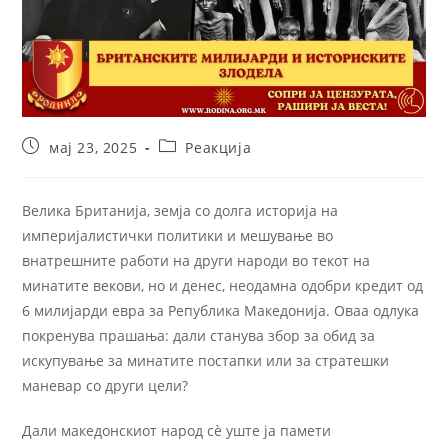
мај 23, 2025
Реакција
Велика Британија, земја со долга историја на
империјалистички политики и мешување во
внатрешните работи на други народи во текот на
минатите векови, но и денес, неодамна одобри кредит од
6 милијарди евра за Република Македонија. Оваа одлука
покренува прашања: дали станува збор за обид за
искупување за минатите постапки или за стратешки
маневар со други цели?
Дали македонскиот народ сè уште ја памети