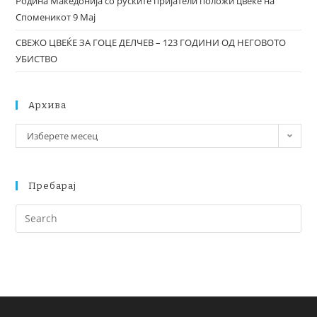
Родина Македонија со руските пријатели положи цвеќе на
Споменикот 9 Мај
СВЕЖО ЦВЕЌЕ ЗА ГОЦЕ ДЕЛЧЕВ – 123 ГОДИНИ ОД НЕГОВОТО
УБИСТВО
Архива
Изберете месец
Пребарај