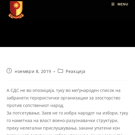
MENU
ноември 8, 2019
Реакција
A СДС не во опозиција, туку во меѓународен список на
забранети терористички организации за злосторство
против сопствениот народ.
За потсетување, Заев не го избра народот на избори, туку
го наметнаа на власт воено-разузнавачки структури,
преку нелегални прислушкувања, закани упатени кон