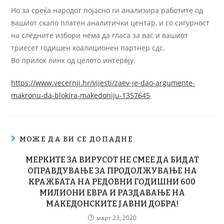
Но за среќа народот појасно ги анализира работите од
вашиот скапо платен аналитички центар, и со сигурност
на следните избори нема да гласа за вас и вашиот
триесет годишен коалиционен партнер сдс.
Во прилок линк од целото интервју.
https://www.vecernji.hr/vijesti/zaev-je-dao-argumente-
makronu-da-blokira-makedoniju-1357645
МОЖЕ ДА ВИ СЕ ДОПАДНЕ
МЕРКИТЕ ЗА ВИРУСОТ НЕ СМЕЕ ДА БИДАТ
ОПРАВДУВАЊЕ ЗА ПРОДОЛЖУВАЊЕ НА
КРАЖБАТА НА РЕДОВНИ ГОДИШНИ 600
МИЛИОНИ ЕВРА И РАЗДАВАЊЕ НА
МАКЕДОНСКИТЕ ЈАВНИ ДОБРА!
март 23, 2020