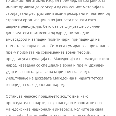
тогашниот легитимно избран премиер, за кои јавноста
имаше прилика да се увери од снимениот материјал и
серија јавни деструктивни акции режирани и платени од
странски организации а во јавноста познати како
шарена револуција. Сето ова се случуваше со силни
дипломатски притисоци од одредени западни
амбасадори и западни политичари, припадници на
темната западна елита. Сето ова сумирано, а прикажано
преку призмата на современите воени теории,
представува окупација на Македонија и на македонскиот
народ, изведена со специјална војна и преку државен
удар и воспоставување на марионетска влада,
уништување на државата Македонија и идентитетски
геноцид на македонскиот народ.
Останува нејасно прашањето зошто вие, како
претседател на партија која наводно е заштитник на
македонските национални интереси, молчите за оваа
ситуација. Или можеби одговорот се крие во фактот што