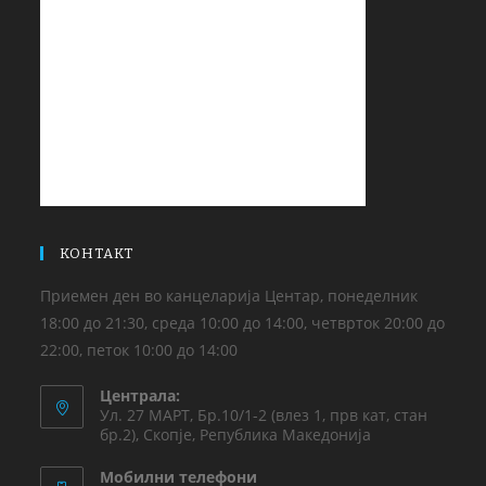
КОНТАКТ
Приемен ден во канцеларија Центар, понеделник
18:00 до 21:30, среда 10:00 до 14:00, четврток 20:00 до
22:00, петок 10:00 до 14:00
Централа:
Ул. 27 МАРТ, Бр.10/1-2 (влез 1, прв кат, стан
бр.2), Скопје, Република Македонија
Мобилни телефони