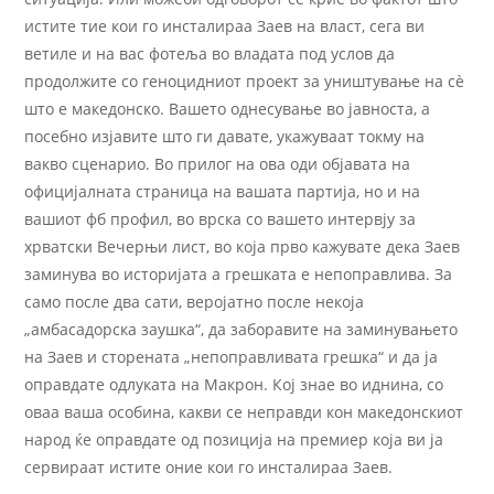
истите тие кои го инсталираа Заев на власт, сега ви
ветиле и на вас фотеља во владата под услов да
продолжите со геноцидниот проект за уништување на сѐ
што е македонско. Вашето однесување во јавноста, а
посебно изјавите што ги давате, укажуваат токму на
вакво сценарио. Во прилог на ова оди објавата на
официјалната страница на вашата партија, но и на
вашиот фб профил, во врска со вашето интервју за
хрватски Вечерњи лист, во која прво кажувате дека Заев
заминува во историјата а грешката е непоправлива. За
само после два сати, веројатно после некоја
„амбасадорска заушка“, да заборавите на заминувањето
на Заев и сторената „непоправливата грешка“ и да ја
оправдате одлуката на Макрон. Кој знае во иднина, со
оваа ваша особина, какви се неправди кон македонскиот
народ ќе оправдате од позиција на премиер која ви ја
сервираат истите оние кои го инсталираа Заев.