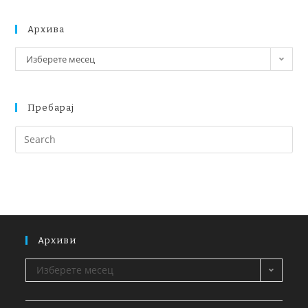
Архива
Изберете месец
Пребарај
Архиви
Изберете месец