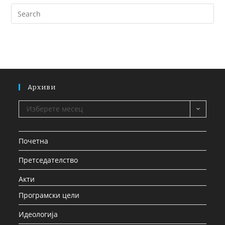
Архиви
Изберете месец
Почетна
Претседателство
Акти
Програмски цели
Идеологија