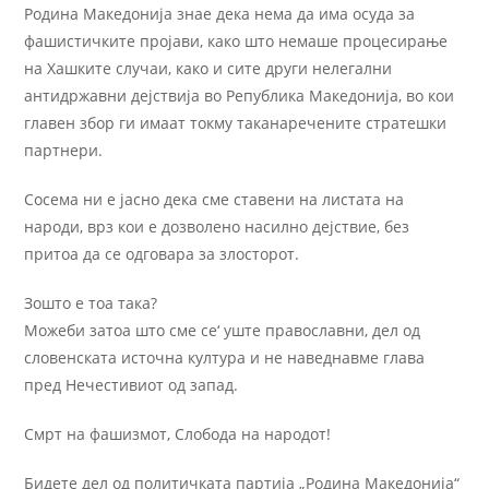
Родина Македонија знае дека нема да има осуда за
фашистичките пројави, како што немаше процесирање
на Хашките случаи, како и сите други нелегални
антидржавни дејствија во Република Македонија, во кои
главен збор ги имаат токму таканаречените стратешки
партнери.
Сосема ни е јасно дека сме ставени на листата на
народи, врз кои е дозволено насилно дејствие, без
притоа да се одговара за злосторот.
Зошто е тоа така?
Можеби затоа што сме се‘ уште православни, дел од
словенската источна култура и не наведнавме глава
пред Нечестивиот од запад.
Смрт на фашизмот, Слобода на народот!
Бидете дел од политичката партија „Родина Македонија“