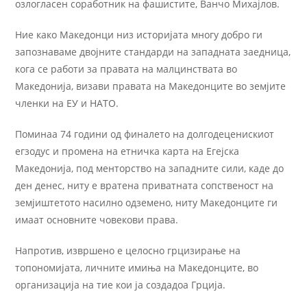
озлогласен соработник на фашистите, Ванчо Михајлов.
Ние како Македонци низ историјата многу добро ги
запознаваме двојните стандарди на западната заедница,
кога се работи за правата на малцинствата во
Македонија, визави правата на Македонците во земјите
членки на ЕУ и НАТО.
Поминаа 74 години од финалето на долгодеценискиот
егзодус и промена на етничка карта на Егејска
Македонија, под менторство на западните сили, каде до
ден денес, ниту е вратена приватната сопственост на
земјиштетото насилно одземено, ниту Македонците ги
имаат основните човекови права.
Напротив, извршено е целосно грцизирање на
топономијата, личните имиња на Македонците, во
организација на тие кои ја создадоа Грција.