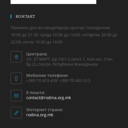
КОНТАКТ
Приемен ден во канцеларија Центар, понеделник
18:00 до 21:30, среда 10:00 до 14:00, четврток 20:00 до
22:00, петок 10:00 до 14:00
Централа:
Ул. 27 МАРТ, Бр.10/1-2 (влез 1, прв кат, стан
бр.2), Скопје, Република Македонија
Мобилни телефони
+389 70 403 439; +389 70 403 413
Е-пошта:
contact@rodina.org.mk
Интернет страна:
rodina.org.mk