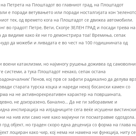
‘ на Петрета на Плоштадот во главниот град, на Плоштадот
 Дали е поради ветувањето или поради носталгијата кон ‘зеленот
жниот тек, од времето кога на Плоштадот се движеа автомобили.
г во градот! Петре, Вети, Скопје ЗЕЛЕН ГРАД и посади трева на
а да видиме како ќе ни го демонстрира тоа! Времиња, сепак
 чудо да можеби и ливадата е во чест на 100 годишнината од
и воени катаклизми, но најмногу рушења доживеа од самоволни
е системи, а тука Плоштадот некако, сепак остана
адоначалник‘ Пенов, кој прв се зафати радикално да делува вр
звади старата турска коцка и нареди некој босански камен со
орма на не активнорекреативен карактер на површината,
одевно, не доизразено, банално… Да не ги заборавиме и
дна инспирација на илјадниците сега веќе исушени вистински
ни на нив или само ние како мајмуни ги посматравме одоздола.
л грд објект, но граден скоро една деценија со форма на глава н
јект лоциран како чир, кој нема ни намена ни функција, ниту се