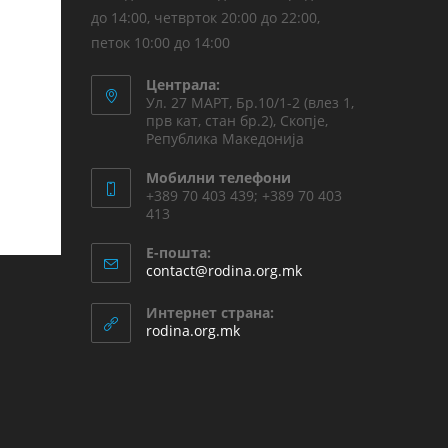
до 14:00, четврток 20:00 до 22:00,
петок 10:00 до 14:00
Централа:
Ул. 27 МАРТ, Бр.10/1-2 (влез 1,
прв кат, стан бр.2), Скопје,
Република Македонија
Мобилни телефони
+389 70 403 439; +389 70 403
413
Е-пошта:
contact@rodina.org.mk
Интернет страна:
rodina.org.mk