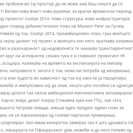
ви проблем во тој простор да не може ама баш ништо да се
! Велам нова власт ново рушење, за краток временски период,
од проектот Скопје 2014. Нова структура, нова инфраструктура,
водно според урбанистичкиот план на Малиот Ринг на Грчев,
повеќе од тоа. Скопје 2014, преамбициозен план, тука воопшто
 окулу целиот тој проект и воопшто кон него, краткава колумна
лство и разочараност од недоволната те никаква транспарентнос
т круг на аспиранти, секако тука е и главниот проектант НГ.
 асоцира, наликува на времето на експанзијата на емпаер
ено, направено е, засега е тоа, нема ни потреба од менуваање,
ста или лудоста во зависност од тоа кој како ќе ја перцепира
ожеби и импулсивно кој да знае, нешто што посебно се однесув
е покрај целата таа силна амбициозна импликативна ангажиранос
парче земја, делот покрај Стоковна куќа кон ГТЦ , кое сега
егашната петрева ливада, имаше еден предлог идеен план за
идна, не се изреализира од големи партиски превирања,
 узурпиран. Ако имам конкретна замерка таа е што цркавата С
то, локацијата на Офицерскиот дом, можеби и до него полево од