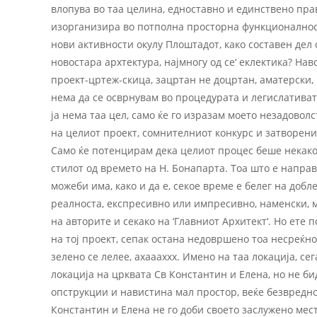
влопува во таа целина, едноставно и единствено пра
изорганизира во потполна просторна функционалност
нови активности окулу Плоштадот, како составен дел 
новостара архтектура, најмногу од се‘ еклектика? На
проект-цртеж-скица, зацртан не доцртан, аматерски, 
нема да се осврнувам во процедурата и легислативата
ја нема таа цел, само ќе го изразам моето незадово
на целиот проект, сомнителниот конкурс и затворенио
Само ќе потенцирам дека целиот процес беше некако,
стилот од времето на Н. Бонапарта. Тоа што е направ
можеби има, како и да е, секое време е белег на добле
реалноста, експресивно или импресивно, наменски, м
на авторите и секако на ‘Главниот Архитект‘. Но ет
на тој проект, сепак остана недовршено тоа несреќно 
зелено се лелее, ахаааххх. Имено на таа локација, с
локација на црквата Св Константин и Елена, но не б
опструкции и навистина мал простор, веќе безвредно
Константин и Елена не го доби своето заслужено мес