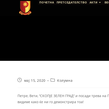
ПОЧЕТНА
ПРЕТСЕДАТЕЛСТВО
АКТИ
ВЕ
мај 15, 2020
Колумна
Петре, Вети, ‘‘СКОПЈЕ ЗЕЛЕН ГРАД‘‘ и посади трева на 
видиме како ќе ни го демонстрира тоа!