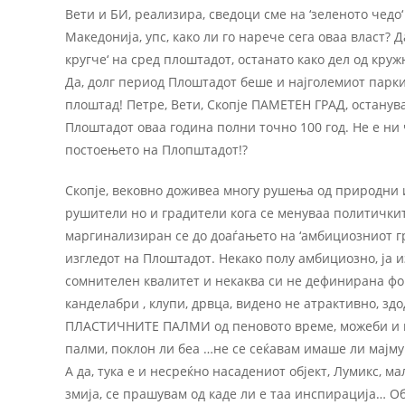
Вети и БИ, реализира, сведоци сме на ‘зеленото чедо
Македонија, упс, како ли го нарече сега оваа власт?
кругче‘ на сред плоштадот, останато како дел од кру
Да, долг период Плоштадот беше и најголемиот паркин
плоштад! Петре, Вети, Скопје ПАМЕТЕН ГРАД, останув
Плоштадот оваа година полни точно 100 год. Не е ни
постоењето на Плопштадот!?
Скопје, вековно доживеа многу рушења од природни 
рушители но и градители кога се менуваа политичкит
маргинализиран се до доаѓањето на ‘амбициозниот гр
изгледот на Плоштадот. Некако полу амбициозно, ја и
сомнителен квалитет и некаква си не дефинирана ф
канделабри , клупи, дрвца, видено не атрактивно, зд
ПЛАСТИЧНИТЕ ПАЛМИ од пеновото време, можеби и и
палми, поклон ли беа …не се сеќавам имаше ли мајму
А да, тука е и несреќно насадениот објект, Лумикс, ма
змија, се прашувам од каде ли е таа инспирација… Об