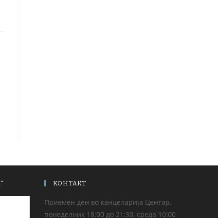
“
КОНТАКТ
Приемен ден во канцеларија Центар,
понеделник 18:00 до 21:30, среда 10:00