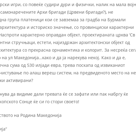
ски игри, со повеќе судири дури и физички, налик на мала вој
и‘ самонаречените Архи бригади (Црвени бригади?), не
на група платеници кои се завземаа за градба на Бурмали
 архитектура и историско значење, со провинциски карактерни
Наспроти карактерно оправдан објект, проектираната црква ‘Св
тни стручњаци, естети, најиздржан архитектонски објект од
хитектура со прекрасна орнаментика и колорит. За несреќа сег
на ул Македонија…како и да ја нарекува некој. Како и да е,
тична сума од 530 илјади евра, трева поскапа од извиканиот
счистување по алаш вереш систем, на предвиденото место на не
ски активирани?
танува да видиме дали тревата ќе се зафати или пак набргу ќе
опското Сонце ќе си го стори своето!
ството на Родина Македонија
ија“