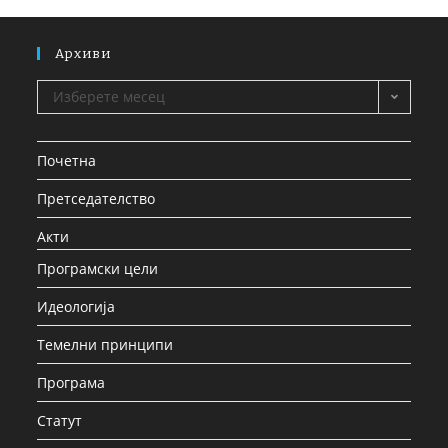
Архиви
Изберете месец
Почетна
Претседателство
Акти
Програмски цели
Идеологија
Темелни принципи
Програма
Статут