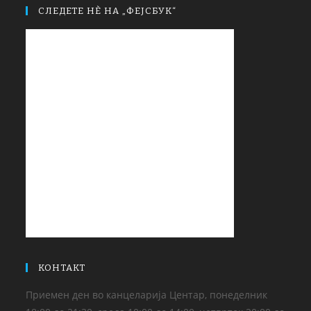
СЛЕДЕТЕ НЀ НА „ФЕЈСБУК“
КОНТАКТ
Приемен ден во канцеларија Центар, понеделник