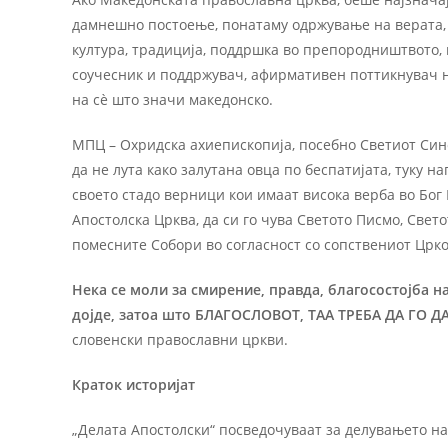
дамнешно постоење, понатаму одржување на верата, о
култура, традиција, поддршка во препородништвото, 
соучесник и поддржувач, афирмативен поттикнувач н
на сѐ што значи македонско.
МПЦ – Охридска ахиепископија, посебно Светиот Сино
да не лута како залутана овца по беспатијата, туку н
своето стадо верници кои имаат висока верба во Бог 
Апостолска Црква, да си го чува Светото Писмо, Све
помесните Собори во согласност со сопствениот Црко
Нека се моли за смирение, правда, благосостојба на
дојде, затоа што БЛАГОСЛОВОТ, ТАА ТРЕБА ДА ГО ДА
словенски православни цркви.
Краток историјат
„Делата Апостолски“ посведочуваат за делувањето на