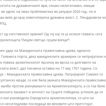
сетата на државничкиот врв, секако нелегитимен, имаше
во однос на оваа проблематика во јануари 2020 год., но и
аа веќе до крај извитоперена државна власт, С. Пендаровски к
МПЦ.
 од сопствениот крвник? Од тој кој ти ја исекол главата, сега
крилатицата,‘‘Лицем светци, срцем волци‘‘!
чен удар на Македонската православна црква, односно
, Големата порта, дека македонските архиереи се непријатели н
го повика архиепископот Арсениј во врска со долговите на
ката власт, дал писмена оставка на 17 мај 1767 година. Со
ја – Македонската православна црква. Патријархот Самоил со
 султанско ираде, со кое била укината Македонската православн
 жалби против укинувањето на Архиепископијата, а со тоа биле
онската лукавост и алчност на Грците победила, успеале да ги
со кои раководела Охридската архиепископија, со што на
со несогледливи последици во вековите што претстојат.