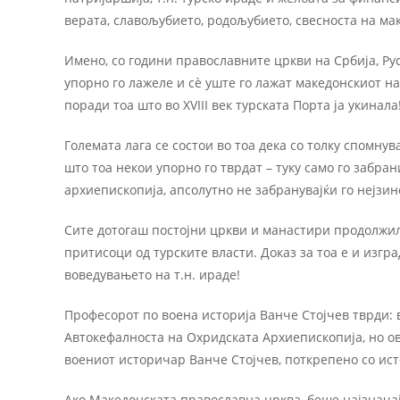
верата, славољубието, родољубието, свесноста на ма
Имено, со години православните цркви на Србија, Руси
упорно го лажеле и сè уште го лажат македонскиот н
поради тоа што во XVIII век турската Порта ја укинала
Големата лага се состои во тоа дека со толку спомн
што тоа некои упорно го тврдат – туку само го забр
архиепископија, апсолутно не забранувајќи го нејзин
Сите дотогаш постојни цркви и манастири продолжиле
притисоци од турските власти. Доказ за тоа е и изгр
воведувањето на т.н. ираде!
Професорот по воена историја Ванче Стојчев тврди: 
Автокефалноста на Охридската Архиепископија, но ов
воениот историчар Ванче Стојчев, поткрепено со ист
Ако Македонската православна црква, беше најзначај