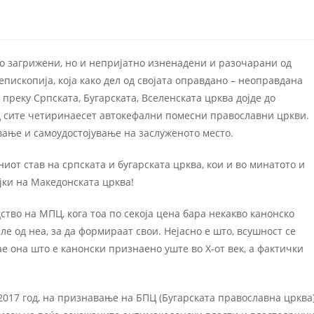
о загрижени, но и непријатно изненадени и разочарани од
ископија, која како дел од својата оправдано – неоправдана
преку Српската, Бугарската, Вселенската црква дојде до
д сите четиринаесет автокефални помесни православни цркви.
ување и самоудостојување на заслуженото место.
иот став на српската и бугарската црква, кои и во минатото и
ајки на Македонската црква!
во на МПЦ, кога тоа по секоја цена бара некакво канонско
е од неа, за да формираат свои. Нејасно е што, всушност се
е она што е канонски признаено уште во X-от век, а фактички
017 год, на признавање на БПЦ (Бугарската православна црква