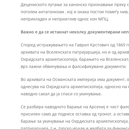
Децениското лутање за канонско признавање преку срп
поголем антагонизам , кој и онака постои помеѓу нив,
неприкладен и неприатлив однос кон МПЦ.
Важно е да се истакнат неколку документирани не
Според истражувањето на Гаврил Крстович од 1869 го
архивата на Вселенската патријаршија, но и од архи
Охридската архиепископија, барањето на Вселенскат
врз лажни обвинувања и фалсификувани документи.
Во архивата на Османската империја има документ, 
однесува на Охридската архиепископија, односно на
наводно сакал да ја спаси со укинување.
Се разбира наводното барање на Арсениј е чист фалс
присилен само да поднесе оставка од тронот, а остав
барање за укинување на Охрдиската архиепископија.
патријаршија, т.н. турско ираде и желбата за финан