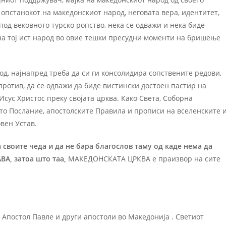
пстанокот на македонскиот народ, неговата вера, идентитет,
под вековното турско ропство, нека се одважи и нека биде
а тој ист народ во овие тешки пресудни моменти на бришење
д, најнапред треба да си ги консолидира сопствените редови,
апротив, да се одважи да биде вистински достоен пастир на
Исус Христос преку својата црква. Како Света, Соборна
тото Послание, апостолските Правила и прописи на вселенските 
вен Устав.
 своите чеда и да не бара благослов таму од каде нема да
ВА, затоа што таа,
МАКЕДОНСКАТА ЦРКВА е праизвор на сите
 Апостол Павле и други апостоли во Македонија . Светиот