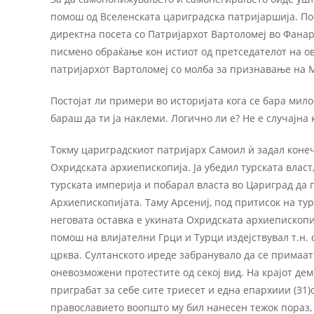
помош од Вселенската цариградска патријаршија. По
директна посета со Патријархот Вартоломеј во Фанар 
писмено обраќање кон истиот од претседателот на ов
патријархот Вартоломеј со молба за признавање на 
Постојат ли примери во историјата кога се бара милост
бараш да ти ја наклеми. Логично ли е? Не е случајна 
Токму цариградскиот патријарх Самоил ѝ задал коне
Охридската архиепископија. Ја убедил турската власт
турската империја и побарал власта во Цариград да 
Архиепископијата. Таму Арсениј, под притисок на турс
неговата оставка е укината Охридската архиепископи
помош на влијателни Грци и Турци издејствувал т.н.
црква. Султанското иреде забранувало да се примаат
оневозможени протестите од секој вид. На крајот дем
приграбат за себе сите триесет и една епархиии (31)
православието воопшто му бил нанесен тежок пораз, 