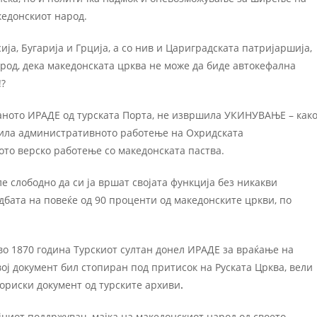
кедонскиот народ.
ја, Бугарија и Грција, а со нив и Цариградската патријаршија,
арод, дека македонската црква не може да биде автокефална
!?
уваното ИРАДЕ од турската Порта, не извршила УКИНУВАЊЕ – как
анила административното работење на Охридската
ото верско работење со македонската паства.
 слободно да си ја вршат својата функција без никакви
адбата на повеќе од 90 проценти од македонските цркви, по
во 1870 година Турскиот султан донел ИРАДЕ за враќање на
ој документ бил стопиран под притисок на Руската Црква, вели
ориски документ од турските архиви
.
ниот поддржувач, мајка на македонскиот народ од своето