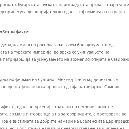
ската, бугарската, руската, цариградската црква , ствара уште
 допринесува до непријателски однос , кој поминува во крајно
побитни факти
:
дина, кој имал на располагање голем број документи од
вата на турската империја во врска со укинувањето на
а патријаршија за укинувањето на архиепископијата е базиран
односно ферман на Султанот Мехмед Трети кој директно се
 наводната финансиска пропаст од која патријархот Самоил
ификат, односно Арсениј со закани по неговиот живот е
ката, со мала интервенција на заговорниците, е претворена во
 Тоа е вистината за добрите намери на Вселенската цариградс
сиска, но и политичка надмоќ и оневозможување за ширење на