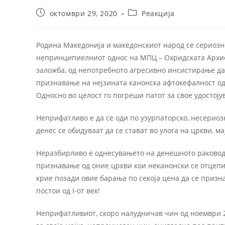
октомври 29, 2020
Реакција
Родина Македонија и македонскиот народ се сериозн
непринципиелниот однос на МПЦ – Охридската Архиеп
заложба, од непотребното агресивно инсистирање да 
признавање на нејзината канонска афтокефалност о
Односно во целост го погреши патот за свое удостој
Неприфатливо е да се оди по узурпаторско, несериозн
денес се обидуваат да се стават во улога на цркви, м
Неразбирливо е однесувањето на денешното раководст
признавање од оние цркви кои неканонски се отцепил
крие позади овие барања по секоја цена да се призна
постои од I-от век!
Неприфатливиот, скоро налудничав чин од ноември 2