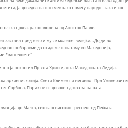
тисок на веќе докажаните антимакедонски власти и властодршц
петити, ја доведоа на потсмев како помеѓу народот така и кон
остолска црква, ракоположена од Апостол Павле.
ц застана пред него и му се молеше, велејќи: „Дојди во
 веднаш побаравме да отидеме понатаму во Македонија,
ме Евангелието“.
ично ја покрстил Првата Христијанка Македонката Лидија.
ка архиепископија, Свети Климент и неговиот Прв Универзитет
итет Сорбона, Париз не се доволен доказ за нашата
лмација до Малта, секогаш високиот респект од Пеќката
поболно и подлабоко, се лута по патот на беспатието и се бар