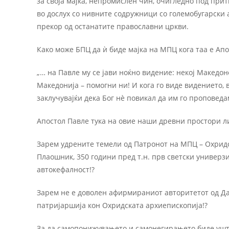
за своја мајка, непромислен чин, очигледно под при
во дослух со нивните содружници со големобугарски а
прекор од останатите православни цркви.
Како може БПЦ да ѝ биде мајка на МПЦ кога таа е Ап
„… на Павлe му се јави ноќно видение: некој Македоне
Македонија – помогни ни! И кога го виде видението,
заклучувајќи дека Бог нè повикал да им го проповеда
Апостол Павле тука на овие наши древни простори л
Зарем удрените темели од Патронот на МПЦ – Охридс
Плаошник, 350 години пред т.н. прв светски универз
автокефалност!?
Зарем не е доволен афирмираниот авторитетот од Да
патријаршија кон Охридската архиепископија!?
За да самопонижувањето и самонегирањето биде уште 