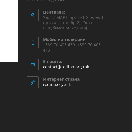
Централа:
Ул. 27 МАРТ, Бр.10/1-2 (влез 1,
прв кат, стан бр.2), Скопје,
Република Македонија
Мобилни телефони
+389 70 403 439; +389 70 403
413
Е-пошта:
contact@rodina.org.mk
Интернет страна:
rodina.org.mk