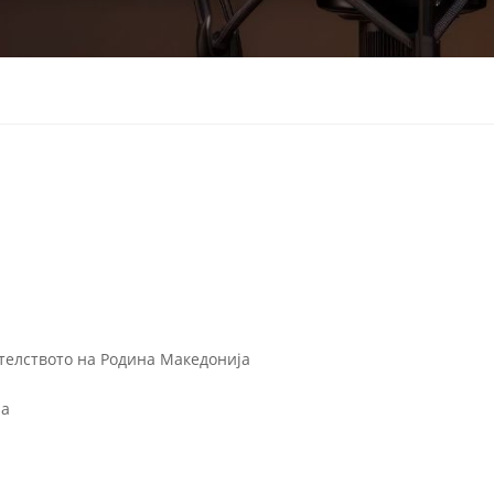
елството на Родина Македонија
на