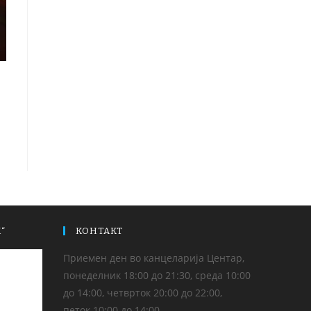
“
КОНТАКТ
Приемен ден во канцеларија Центар,
понеделник 18:00 до 21:30, среда 10:00
до 14:00, четврток 20:00 до 22:00,
петок 10:00 до 14:00