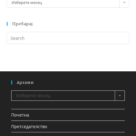
Изберете месец
Пребарај
Архиви
Изберете месец
Почетна
Претседателство