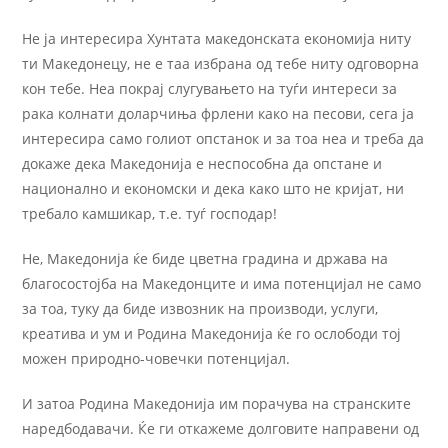
Не ја интересира Хунтата македонската економија ниту
ти Македонецу, не е таа избрана од тебе ниту одговорна
кон тебе. Неа покрај слугувањето на туѓи интереси за
рака колнати доларчиња фрлени како на песови, сега ја
интересира само голиот опстанок и за тоа неа и треба да
докаже дека Македонија е неспособна да опстане и
национално и економски и дека како што не кријат, ни
требало камшикар, т.е. туѓ господар!
Не, Македонија ќе биде цветна градина и држава на
благосостојба на Македонците и има потенцијал не само
за тоа, туку да биде извозник на производи, услуги,
креатива и ум и Родина Македонија ќе го ослободи тој
можен природно-човечки потенцијал.
И затоа Родина Македонија им порачува на странските
наредбодавачи. Ќе ги откажеме долговите направени од