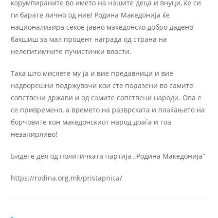
корумпираните во името на нашите деца и внуци, ќе си
ги барате лично од нив! Родина Македонија ќе
национализира секое јавно македонско добро дадено
бакшиш за мал процент награда од страна на
нелегитимните пучистички власти.
Така што мислете му ја и вие предавници и вие
надворешни подржувачи кои сте поразени во самите
сопствени држави и од самите сопствени народи. Ова е
се привремено, а времето на разврската и плаќањето на
борчовите кон македонскиот народ доаѓа и тоа
незапирливо!
Бидете дел од политичката партија „Родина Македонија“
https://rodina.org.mk/pristapnica/