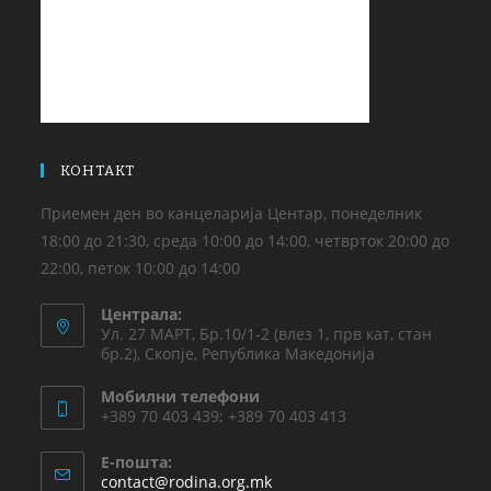
КОНТАКТ
Приемен ден во канцеларија Центар, понеделник
18:00 до 21:30, среда 10:00 до 14:00, четврток 20:00 до
22:00, петок 10:00 до 14:00
Централа:
Ул. 27 МАРТ, Бр.10/1-2 (влез 1, прв кат, стан
бр.2), Скопје, Република Македонија
Мобилни телефони
+389 70 403 439; +389 70 403 413
Е-пошта:
contact@rodina.org.mk