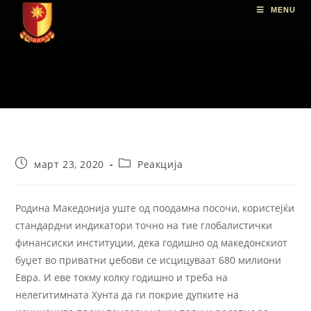
MENU
март 23, 2020
Реакција
Родина Македонија уште од поодамна посочи, користејќи
стандардни индикатори точно на тие глобалистички
финансиски институции, дека годишно од македонскиот
буџет во приватни џебови се исцицуваат 680 милиони
Евра. И еве токму колку годишно и треба на
нелегитимната Хунта да ги покрие дупките на