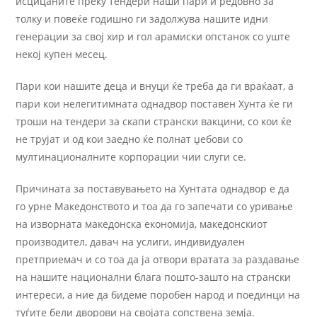
исцицаните преку тендери наши пари и редовно за
толку и повеќе годишно ги задолжува нашите идни
генерации за свој хир и гол арамиски опстанок со уште
некој купен месец.
Пари кои нашите деца и внуци ќе треба да ги враќаат, а
пари кои нелегитимната однадвор поставен Хунта ќе ги
троши на тендери за скапи странски вакцини, со кои ќе
не трујат и од кои заедно ќе полнат џебови со
мултинационалните корпорации чии слуги се.
Причината за поставувањето на Хунтата однадвор е да
го урне Македонството и тоа да го запечати со уривање
на изворната македонска економија, македонскиот
производител, давач на услиги, индивидуален
претприемач и со тоа да ја отвори вратата за раздавање
на нашите национални блага пошто-зашто на странски
интереси, а ние да бидеме поробен народ и поединци на
туѓите бели дворови на својата сопствена земја.