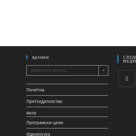
Архиви
СЛЕД
МЕД
Изберете месец
Почетна
Претседателство
Акти
Програмски цели
Идеологија