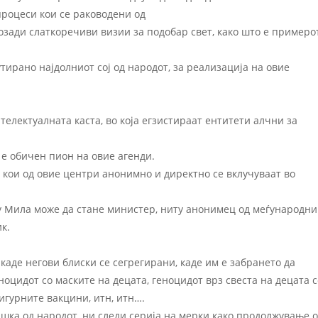
роцеси кои се раководени од
озади слаткоречиви визии за подобар свет, како што е примеро
утирано најдолниот сој од народот, за реализација на овие
електуалната каста, во која егзистираат ентитети алчни за
 е обичен пион на овие агенди.
 кои од овие центри анонимно и директно се вклучуваат во
ту Мила може да стане министер, ниту анонимец од меѓународни
к.
аде негови блиски се сегрегирани, каде им е забрането да
еноцидот со маските на децата, геноцидот врз свеста на децата с
игурните вакцини, итн, итн….
ршка од народот, ни следи серија на мерки како продолжување 