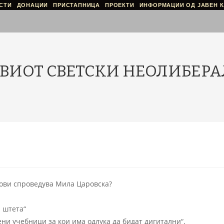
СТИ
ДОНАЦИИ
ПРИСТАПНИЦА
ПРОЕКТИ
ИНФОРМАЦИИ ОД ЈАВЕН К
НОВИОТ‌ ‌СВЕТСКИ‌ ‌НЕОЛИБЕ
ови спроведува Мила Царовска?
и штета“
ни учебници за кои има одлука да бидат дигитални“.