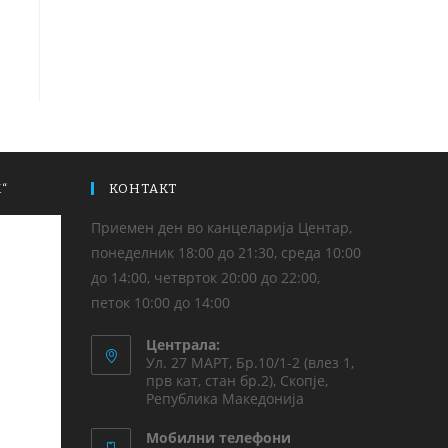
“
КОНТАКТ
Приемен ден во канцеларија Центар,
понеделник 18:00 до 21:30, среда 10:00
до 14:00, четврток 20:00 до 22:00,
петок 10:00 до 14:00
Централа:
Ул. 27 МАРТ, Бр.10/1-2 (влез 1,
прв кат, стан бр.2), Скопје,
Република Македонија
Мобилни телефони