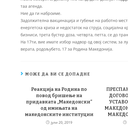
таа агенда.
Ние да ги наброиме.
Задолжителна вакцинација и губење на работно место
енергетска криза и недостаток на струја, социјална 
бизниси, трета бустер доза, четврта, петта, се до тр
На 17ти, вие имате избор надвор од овој систем, за л
верата, родољубето, 17 за Родина Македонија.
МОЖЕ ДА ВИ СЕ ДОПАДНЕ
Реакција на Родина по
ПРЕСПАН
повод бришење на
ДОГОВО
придавката „Македонски“
УСТАВО
од имињата на
МАКЕДОН
македонските институции
МАКЕДО
јули 20, 2019