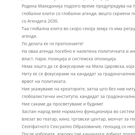
Родина Македонија подолго време предупредува на п
глобални елити со глобални агенди, вешто скриени п
со Агендата 2030.
Таа глобална елита во скоро секоја земја го има регр
агенди.
По делата ќе ги препознаете!
На оваа агенда посебно е налепена политичката и инт
власт, пари, позиција и системска опозиција.
Нема зошто да се фокусираме на Мила Царовска, која
Ниту ќе се фокусираме на кандидат за градоначалник
врвот на политиката.
Ние укажуваме на креаторите, затоа што без нив ни
глобоалистички институти, кандидат за градоначални
Ние сакаме да просветуваме и будиме!
Заспан народ веќе нормално функционира во систем к
влезат во театар, кино, трговски центар, молчат за г
Сеопфатното Сексуално Образование, геноцид со нес
После изборите, доколку тие кандидати добијат подд