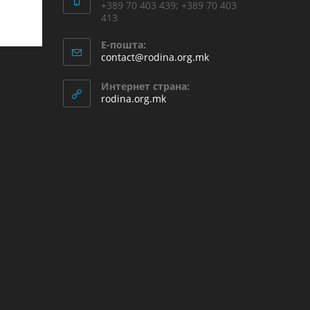
+389 70 403 439; +389 70 403
413
Е-пошта:
contact@rodina.org.mk
Интернет страна:
rodina.org.mk