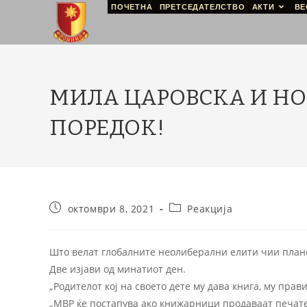
ПОЧЕТНА
ПРЕТСЕДАТЕЛСТВО
АКТИ
ВЕ
МИЛА‌ ‌ЦАРОВСКА‌ ‌И‌ ‌
‌ПОРЕДОК!‌ ‌
октомври 8, 2021
Реакција
Што велат глобалните неолиберални елити чии план
Две изјави од минатиот ден.
„Родителот кој на своето дете му дава книга, му прав
„МВР ќе постапува ако книжарници продаваат печате