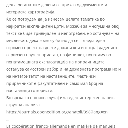
дел а останатите делови се приказ од документи и
историска картографија.
Ќе се потрудам да ја изнесам целата тематика во
најкратки експлицитни црти. Можеби за многумина овој
текст ќе биде тривијален и непотребен, но останувам на
мислењето дека е многу битно да се согледа еден
огромен проект на двете држави кои и покрај дадениот
сериозен научен пристап, на финишот, понатаму во
понатамошната експлоатација на прирачниците
останува самостоен избор и на државната програма но и
на интегритетот на наставниците. Фактички
прирачникот е факултативен и само мал број на
наставници го користи.
Во врска со нашиов случај има еден интересен напис,
стручна анализа,
https://journals.openedition.org/anatoli/398?lang=en
…
La coopération franco-allemande en matière de manuels