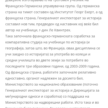
Француско-Германска управувачка група. Од германска
страна на тимот составен од Институтот Георг Екерт, а од
француска страна, Генералниот инспекторат за историја
составил нов тим, предводен од наставник кој веќе бил
автор на учебници, г-дин Ле Квинтрек.
Така започнала француско-германската соработка за
компаративна студија на учебници по историја (и
географија, затоа што, во Франција, оваа дисциплина се
учи заедно со историјата) за употреба во колеџи и
средни училишта во двете земји за потребите во
последните три образовни години, од 2003-2009 година.
Од француска страна, работите започнале релативно
едноставно, органот надлежен за досието бил,
Министерството за национално образование (поточно
Генералниот инспекторат за историја и Дирекцијата за
меѓународни односи и соработка) со поддршка на
Министерството за надворешни работи. Исто така и во