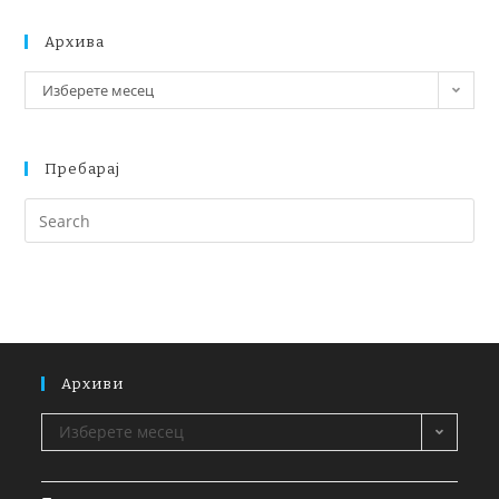
Архива
Изберете месец
Пребарај
Архиви
Изберете месец