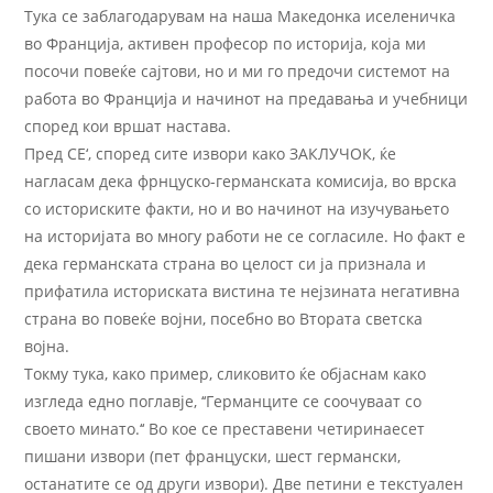
Тука се заблагодарувам на наша Македонка иселеничка
во Франција, активен професор по историја, која ми
посочи повеќе сајтови, но и ми го предочи системот на
работа во Франција и начинот на предавања и учебници
според кои вршат настава.
Пред СЕ‘, според сите извори како ЗАКЛУЧОК, ќе
нагласам дека фрнцуско-германската комисија, во врска
со историските факти, но и во начинот на изучувањето
на историјата во многу работи не се согласиле. Но факт е
дека германската страна во целост си ја признала и
прифатила историската вистина те нејзината негативна
страна во повеќе војни, посебно во Втората светска
војна.
Токму тука, како пример, сликовито ќе објаснам како
изгледа едно поглавје, ‘‘Германците се соочуваат со
своето минато.‘‘ Во кое се преставени четиринаесет
пишани извори (пет француски, шест германски,
останатите се од други извори). Две петини е текстуален