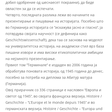
добил одобрение од шеснаесет покраини), да биде
овластен за да се испечати.
Четврто, последната разлика лежи во начините на
презентирање и пишување на историјата. Посебно што
во Германија историјата се ‘‘искажува јасно и гласно‘‘, ја
потврдува својата научност (се дефинира како
Geschichtswissenschaft), дека таа се заснова на моделот
на универзитетска историја, на академски стил врз база
пишани извори и има високи етикополитички амбиции
на нејзиното презентирање.
Првиот том ‘‘Терминале‘‘ е издаден во 2006 година ја
обработува поновата историја, од 1945 година до денес,
посебно за потреба на диплома за Абитур матура
(Германија).
Овој прирачник со 336 страници е насловен ‘‘Европа и
светот од 1945‘‘, во својата француска верзија, Histoire /
Geschichte – ‘‘L’Europe et le monde depuis 1945‘‘ и во
германската верзија, Histoire / Geschichte – ‘‘Europa und