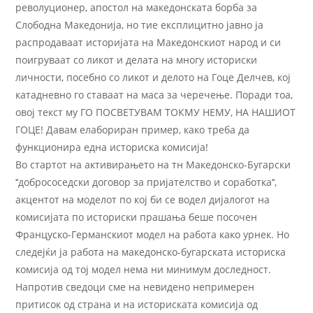
револуционер, апостол на македонската борба за
Слободна Македонија, но тие експлицитно јавно ја
распродаваат историјата на Македонскиот народ и си
поигруваат со ликот и делата на многу историски
личности, посебно со ликот и делото на Гоце Делчев, кој
катадневно го ставаат на маса за черечење. Поради тоа,
овој текст му ГО ПОСВЕТУВАМ ТОКМУ НЕМУ, НА НАШИОТ
ГОЦЕ! Давам елабориран пример, како треба да
функционира една историска комисија!
Во стартот на активирањето на тн Македонско-Бугарски
‘‘добрососедски договор за пријателство и соработка‘‘,
акцентот на моделот по кој би се водел дијалогот на
комисиjaта по историски прашањa беше посочен
Француско-Германскиот модел на работа како урнек. Но
следејќи ја работа на македонско-бугарската историска
комисија од тој модел нема ни минимум доследност.
Напротив сведоци сме на невидено непримерен
притисок од страна и на историската комисија од