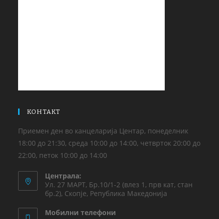
КОНТАКТ
Приемен ден во канцеларија Центар, понеделник
18:00 до 21:30, среда 10:00 до 14:00, четврток 20:00 до
22:00, петок 10:00 до 14:00
Централа:
Ул. 27 МАРТ, Бр.10/1-2 (влез 1, прв кат, стан
бр.2), Скопје, Република Македонија
Мобилни телефони