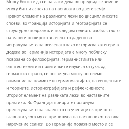
Многу битно е да се нагласи дека во предвид се земени
многу битни аспекта на наставата во двете земји.
Првиот елемент на разликата лежи во дисциплинските
споеви, во Франција историјата и географијата се
структурно поврзани, и последователното изобилството
на мапи и пошироко значењето дадено во
истражувањето на вселената како историска категорија.
Додека во Германија историјата е многу поблиску
поврзана со филозофијата, германистиката или
општествените и политичките науки, а оттука, од
германска страна, се посветува многу поголемо
внимание на поимите и терминологијата, на концептите
и теориите, историографијата и рефлексивноста.
Вториот елемент на разликата лежи во наставните
практики. Во Франција приоритет останува
пренесувањето на знаењето на учениците, при што
главната улога му се припишува на наставникот во така
наречение сеанси. Во Германија поважно место и се