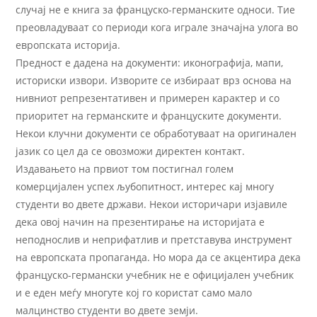
случај не е книга за француско-германските односи. Тие
преовладуваат со периоди кога играле значајна улога во
европската историја.
Предност е дадена на документи: иконографија, мапи,
историски извори. Изворите се избираат врз основа на
нивниот репрезентативен и примерен карактер и со
приоритет на германските и француските документи.
Некои клучни документи се обработуваат на оригинален
јазик со цел да се овозможи директен контакт.
Издавањето на првиот том постигнал голем
комерцијален успех љубопитност, интерес кај многу
студенти во двете држави. Некои историчари изјавиле
дека овој начин на презентирање на историјата е
неподнослив и неприфатлив и претставува инструмент
на европската пропаганда. Но мора да се акцентира дека
француско-германски учебник не е официјален учебник
и е еден меѓу многуте кој го користат само мало
малцинство студенти во двете земји.