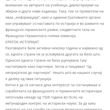
внимание на авторите на учебници, директориуми на
збирки и други нови изданија. Така, тие се приматели на
оваа „информација“, како и административните органи
кои управуваат со наставата по историја и во рамките на
француско-германските рамки, соодветните тела на
Француско-Германската голема комисија.
КРАТОК ИСТОРИЈАТ
Разговорите биле активни неколку години и најважно од
сѐ, едната страна не ја условувала другата за било што.
Односно едната страна не била уценувана туку
настапувале како партнери. Затоа и пишуваат “од
непријатели до партнери”. Нешто што во нашиот случај
е далеку од оваа ситуација.
Битно е да се нагласи дека интересот за состанување и
соработката на француските и германските историчари
започнува некаде од 1928 година во Осло, на
меѓународен конгрес на историски науки. За да како
резултат на таа средба се создаде француско-германска