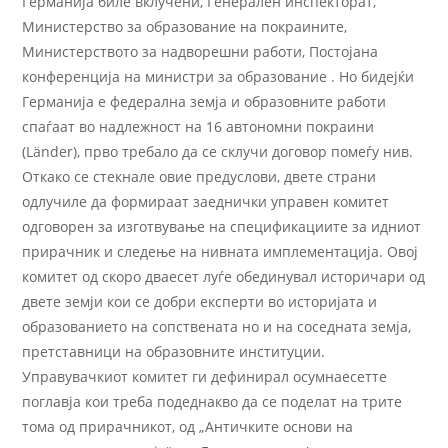
Германија биле вклучени, Генерален инспекторат,
Министерство за образование на покраините,
Министерството за надворешни работи, Постојана
конференција на министри за образование . Но бидејќи
Германија е федерална земја и образовните работи
спаѓаат во надлежност на 16 автономни покраини
(Länder), прво требало да се склучи договор помеѓу нив.
Откако се стекнале овие предуслови, двете страни
одлучиле да формираат заеднички управен комитет
одговорен за изготвување на спецификациите за идниот
прирачник и следење на нивната имплементација. Овој
комитет од скоро дваесет луѓе обединувал историчари од
двете земји кои се добри експерти во историјата и
образованието на сопствената но и на соседната земја,
претставници на образовните институции.
Управувачкиот комитет ги дефинирал осумнаесетте
поглавја кои треба подеднакво да се поделат на трите
тома од прирачникот, од „Античките основи на