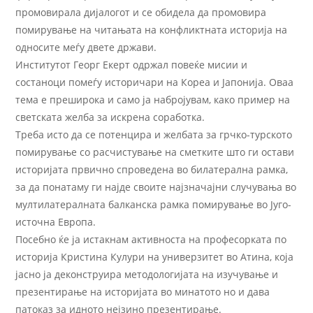
промовирала дијалогот и се обидела да промовира
помирување на читањата на конфликтната историја на
односите меѓу двете држави.
Институтот Георг Екерт одржал повеќе мисии и
состаноци помеѓу историчари на Кореа и Јапонија. Оваа
тема е преширока и само ја набројувам, како пример на
светската желба за искрена соработка.
Треба исто да се потенцира и желбата за грчко-турското
помирување со расчистување на сметките што ги остави
историјата првично спроведена во билатерална рамка,
за да понатаму ги најде своите најзначајни случувања во
мултилатералната балканска рамка помирување во Југо-
источна Европа.
Посебно ќе ја истакнам активноста на професорката по
историја Кристина Кулури на универзитет во Атина, која
јасно ја деконструира методологијата на изучување и
презентирање на историјата во минатото но и дава
патоказ за идното нејзино презентирање.