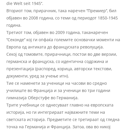
die Welt seit 1945‘‘.
Вториот том, прирачник, така наречен ‘‘Премиер‘‘, бил
објавен во 2008 година, со теми од периодот 1850-1945
година.
Третиот том, објавен во 2009 година, таканаречен
‘‘Секонде‘‘ кој ги опфаќа големите основачки моменти на
Европа од антиката до француската револуција.
Секој од томовите, прирачници, постои во две верзии,
германска и француска, со идентична содржина и
презентација (распоред, корица, авторски текстови,
документи, уред за учење итн).
Тие се наменети за ученици на часови во средно
училиште во Франција и за ученици во три години
гимназија Оберстуфе во Германија.
Трите учебници се однесуваат главно на европската
историја, но ги интегрираат најважните теми на
светската историја. Предметите се третираат од гледна
точка на Германија и Франција. Затоа, ова во никој