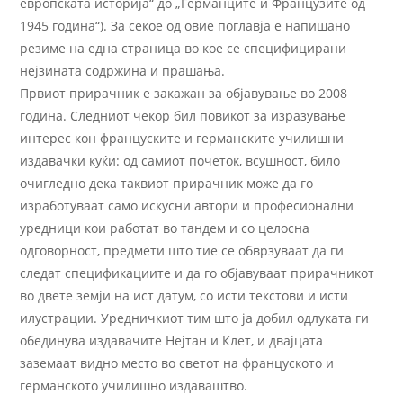
европската историја“ до „Германците и Французите од
1945 година“). За секое од овие поглавја е напишано
резиме на една страница во кое се специфицирани
нејзината содржина и прашања.
Првиот прирачник е закажан за објавување во 2008
година. Следниот чекор бил повикот за изразување
интерес кон француските и германските училишни
издавачки куќи: од самиот почеток, всушност, било
очигледно дека таквиот прирачник може да го
изработуваат само искусни автори и професионални
уредници кои работат во тандем и со целосна
одговорност, предмети што тие се обврзуваат да ги
следат спецификациите и да го објавуваат прирачникот
во двете земји на ист датум, со исти текстови и исти
илустрации. Уредничкиот тим што ја добил одлуката ги
обединува издавачите Нејтан и Клет, и двајцата
заземаат видно место во светот на француското и
германското училишно издаваштво.