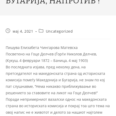
БУГАРИЈА, НАПРОТИВ !
мај 4, 2021
Uncategorized
Пишува Елизабета Чингарова Матевска
Посветено на Гоце Делчев (Ѓорѓи Николов Делчев,
(Кукуш, 4 февруари 1872 – Баница, 4 мај 1903)
Во последната изјава, пред неколку дена, на
претседателот на македонската страна од историската
комисија помеѓу Македонија и Бугарија, не знам по кој
пат слушнавме, ‘‘Нема никакво приближуваање во
решението за ставовите на ликот на Гоце Делчев!‘‘
Поради непримерниот вазалски однос на македонската
страна во историската комисија и покрај тоа што тема на
овој напис не е животот и делото за нашиот најголем