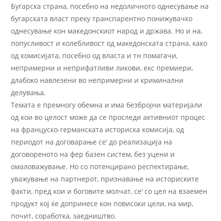
Бугарска страна, посебно на недоличното однесување на
бугарската власт преку транспарентно понижувачко
однесување кон македонскиот народ и држава. Но и на,
попусливост и колебливост од македонската страна, како
од комисијата, посебно од власта и тн помагачи,
непримерни и неприфатливи ликови, екс премиери,
длабоко навлезени во непримерни и криминални
делувања.
Темата е премногу обемна и има безбројни материјали
од кои во целост може да се проследи активниот процес
на француско-германската историска комисија, од
периодот на договарање се‘ до реализација на
договореното на фер базен систем, без уцени и
омаловажување. Но со потенцирано респектирање,
уважување на партнерот, признавање на историските
факти, пред кои и боговите молчат, се‘ со цел на взаемен
продукт кој ќе допринесе кон повисоки цели, на мир,
почит, соработка, заедништво.