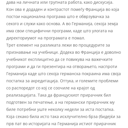
дава на личната или групната работа, како дискусија.
Кон ова е додаден и контрастот помеѓу Франција во која
постои национална програма што е обврзувачка за
секого и служи како основа. А во Германија, секоја земја
има свои специфични програми, каде што улогата на
директориумот на програмата е помал.
Трет елемент на разликата лежи во процедурите за
признавање на учебници. Додека во Франција е доволно
учебникот експлицитно да се повикува на важечките
програми и да ги презентира на отворањето, наспроти
Германија каде што секоја германска покраина има своја
постапка за акредитација. Оттука, и големите проблеми
со распоредот со кој се соочиле на крајот од
реализацијата. Така да францускиот прирачник бил
подготвен за печатење, а на германски прирачник му
биле потребни уште неколку недели за иста постапка.
Која секако била исто така исклучително брза (бидејќи за
прв пат во историјата на Германија истиот прирачник