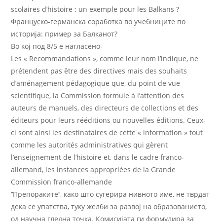
scolaires d’histoire : un exemple pour les Balkans ?
Француско-германска соработка во учебниците по
историја: пример за Балканот?
Во кој под 8/5 е нагласено-
Les « Recommandations », comme leur nom l’indique, ne
prétendent pas être des directives mais des souhaits
d’aménagement pédagogique que, du point de vue
scientifique, la Commission formule à l’attention des
auteurs de manuels, des directeurs de collections et des
éditeurs pour leurs rééditions ou nouvelles éditions. Ceux-
ci sont ainsi les destinataires de cette « information » tout
comme les autorités administratives qui gèrent
l’enseignement de l’histoire et, dans le cadre franco-
allemand, les instances appropriées de la Grande
Commission franco-allemande
‘‘Препораките‘‘, како што сугерира нивното име, не тврдат
дека се упатства, туку желби за развој на образованието,
од научна гледна точка. Комисијата ги формулира за