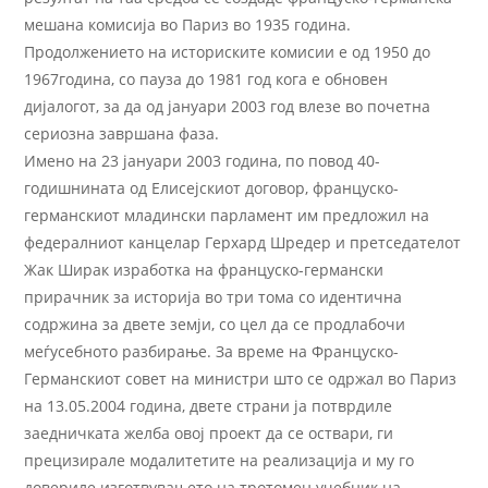
мешана комисија во Париз во 1935 година.
Продолжението на историските комисии е од 1950 до
1967година, со пауза до 1981 год кога е обновен
дијалогот, за да од јануари 2003 год влезе во почетна
сериозна завршана фаза.
Имено на 23 јануари 2003 година, по повод 40-
годишнината од Елисејскиот договор, француско-
германскиот младински парламент им предложил на
федералниот канцелар Герхард Шредер и претседателот
Жак Ширак изработка на француско-германски
прирачник за историја во три тома со идентична
содржина за двете земји, со цел да се продлабочи
меѓусебното разбирање. За време на Француско-
Германскиот совет на министри што се одржал во Париз
на 13.05.2004 година, двете страни ја потврдиле
заедничката желба овој проект да се оствари, ги
прецизирале модалитетите на реализација и му го
довериле изготвувањето на тротомен учебник на