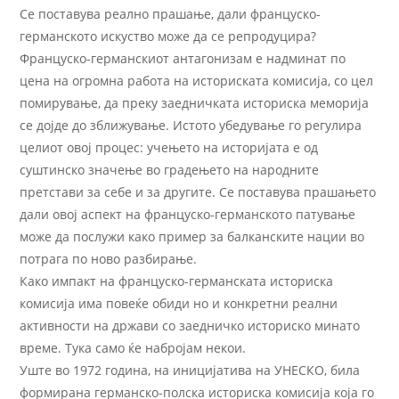
Се поставува реално прашање, дали француско-
германското искуство може да се репродуцира?
Француско-германскиот антагонизам е надминат по
цена на огромна работа на историската комисија, со цел
помирување, да преку заедничката историска меморија
се дојде до зближување. Истото убедување го регулира
целиот овој процес: учењето на историјата е од
суштинско значење во градењето на народните
претстави за себе и за другите. Се поставува прашањето
дали овој аспект на француско-германското патување
може да послужи како пример за балканските нации во
потрага по ново разбирање.
Како импакт на француско-германската историска
комисија има повеќе обиди но и конкретни реални
активности на држави со заедничко историско минато
време. Тука само ќе набројам некои.
Уште во 1972 година, на иницијатива на УНЕСКО, била
формирана германско-полска историска комисија која го