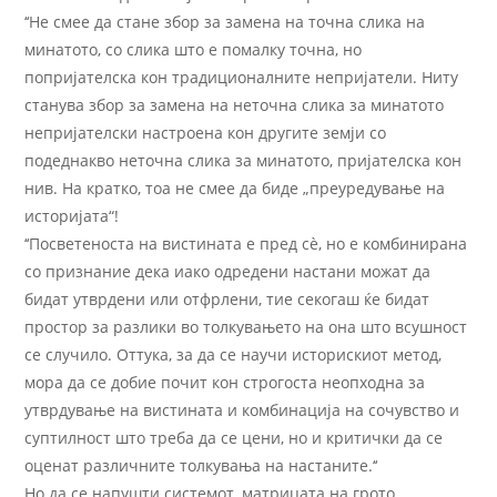
‘‘Не смее да стане збор за замена на точна слика на
минатото, со слика што е помалку точна, но
попријателска кон традиционалните непријатели. Ниту
станува збор за замена на неточна слика за минатото
непријателски настроена кон другите земји со
подеднакво неточна слика за минатото, пријателска кон
нив. На кратко, тоа не смее да биде „преуредување на
историјата“!
‘‘Посветеноста на вистината е пред сè, но е комбинирана
со признание дека иако одредени настани можат да
бидат утврдени или отфрлени, тие секогаш ќе бидат
простор за разлики во толкувањето на она што всушност
се случило. Оттука, за да се научи историскиот метод,
мора да се добие почит кон строгоста неопходна за
утврдување на вистината и комбинација на сочувство и
суптилност што треба да се цени, но и критички да се
оценат различните толкувања на настаните.‘‘
Но да се напушти системот, матрицата на грото