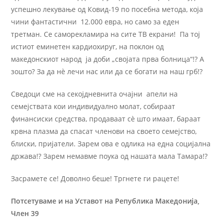
успешно лекување од Ковид-19 по посебна метода, која
чини фантастични 12.000 евра, но само за еден
третман. Се саморекламира на сите ТВ екрани! Па тој
истиот еминетен кардиохируг, на поклон од
македонскиот народ ја доби „својата прва болница“!? А
зошто? За да нѐ лечи нас или да се богати на наш грб!?
Сведоци сме на секојдневнита очајни апели на
семејствата кои индивидуално молат, собираат
финансиски средства, продаваат сѐ што имаат, бараат
крвна плазма да спасат членови на своето семејство,
блиски, пријатели. Зарем ова е одлика на една социјална
држава!? Зарем немавме поука од нашата мала Тамара!?
Засрамете се! Доволно беше! Тргнете ги рацете!
Потсетуваме и на Уставот на Република Македонија,
Член 39