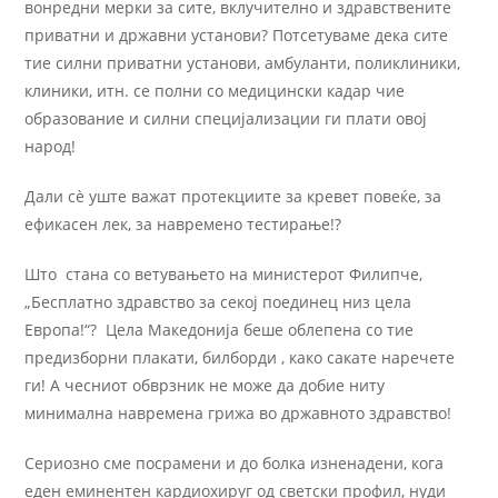
вонредни мерки за сите, вклучително и здравствените
приватни и државни установи? Потсетуваме дека сите
тие силни приватни установи, амбуланти, поликлиники,
клиники, итн. се полни со медицински кадар чие
образование и силни специјализации ги плати овој
народ!
Дали сѐ уште важат протекциите за кревет повеќе, за
ефикасен лек, за навремено тестирање!?
Што стана со ветувањето на министерот Филипче,
„Бесплатно здравство за секој поединец низ цела
Европа!“? Цела Македонија беше облепена со тие
предизборни плакати, билборди , како сакате наречете
ги! А чесниот обврзник не може да добие ниту
минимална навремена грижа во државното здравство!
Сериозно сме посрамени и до болка изненадени, кога
еден еминентен кардиохируг од светски профил, нуди