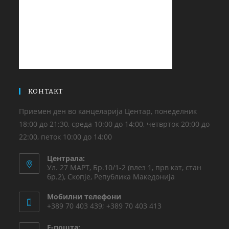
КОНТАКТ
Приемен ден во канцеларија Центар, понеделник
18:00 до 21:30, среда 10:00 до 14:00, четврток 20:00 до
22:00, петок 10:00 до 14:00
Централа:
Ул. 27 МАРТ, Бр.10/1-2 (влез 1, прв кат, стан
бр.2), Скопје, Република Македонија
Мобилни телефони
+389 70 403 439; +389 70 403 413
Е-пошта: