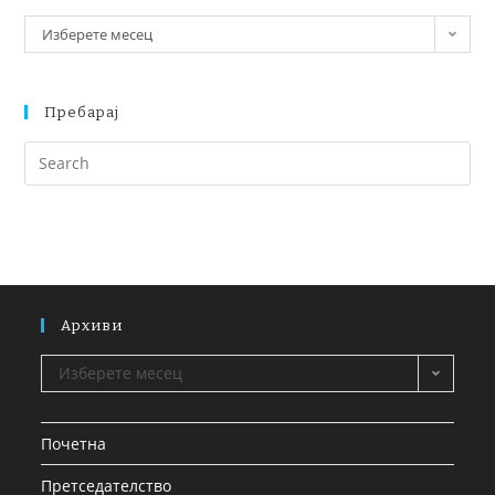
Изберете месец
Пребарај
Архиви
Изберете месец
Почетна
Претседателство