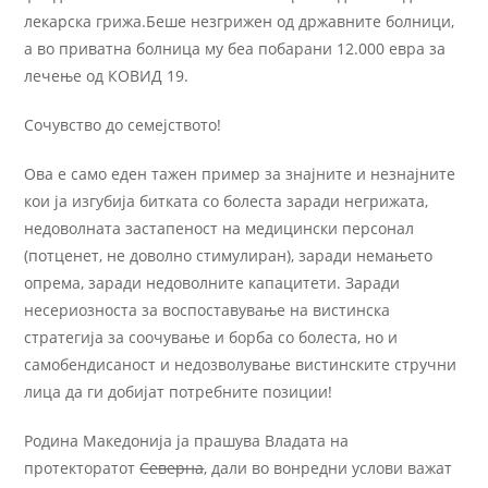
лекарска грижа.Беше незгрижен од државните болници,
а во приватна болница му беа побарани 12.000 евра за
лечење од КОВИД 19.
Сочувство до семејството!
Ова е само еден тажен пример за знајните и незнајнитe
кои ја изгубија битката со болеста заради негрижата,
недоволната застапеност на медицински персонал
(потценет, не доволно стимулиран), заради немањето
опрема, заради недоволните капацитети. Заради
несериозноста за воспоставување на вистинска
стратегија за соочување и борба со болеста, но и
самобендисаност и недозволување вистинските стручни
лица да ги добијат потребните позиции!
Родина Македонија ја прашува Владата на
протекторатот
Северна
, дали во вонредни услови важат