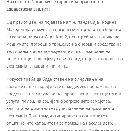
На секој граѓанин му се гарантира правото на
здравствена заштита.
Од првиот ден, на појавата на т.н. пандемија, Родина
Македонија укажува на погрешниот пристап во борбата
со корона вирусот Сарс-Ков-2, непотребната паника во
медиумите, погрешно трошење на енормни средства на
тестирања кои не докажуваат ништо, лажирање на
посмртници, фалсификување на податоци, затварање на
економијата, каранитни, итн…
Фокусот треба да биде ставен на смирување на
состојбите во некрофилските медиуми, пренамена на
средства за засилување на здравствените капацитети и
услуги, помош на социјално загрозените семејства,
заштита на ризичните групи, јакнење на домашната
економија.Понатаму, активирање на општините и
општинските капацитети за помош на населението,
преку едукација, помош од секаков вид. Од финансиска,