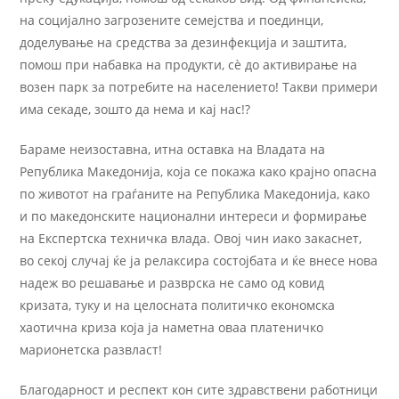
на социјално загрозените семејства и поединци,
доделување на средства за дезинфекција и заштита,
помош при набавка на продукти, сѐ до активирање на
возен парк за потребите на населението! Такви примери
има секаде, зошто да нема и кај нас!?
Бараме неизоставна, итна оставка на Владата на
Република Македонија, која се покажа како крајно опасна
по животот на граѓаните на Република Македонија, како
и по македонските национални интереси и формирање
на Експертска техничка влада. Овој чин иако закаснет,
во секој случај ќе ја релаксира состојбата и ќе внесе нова
надеж во решавање и разврска не само од ковид
кризата, туку и на целосната политичко економска
хаотична криза која ја наметна оваа платеничко
марионетска развласт!
Благодарност и респект кон сите здравствени работници