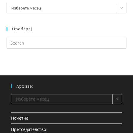
Изберете месец
Пребарај
Архиви
Изберете месец
Почетна
Претседателство