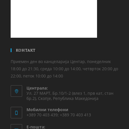
КОНТАКТ
Приемен ден во канцеларија Центар, понеделник
18:00 до 21:30, среда 10:00 до 14:00, четврток 20:00 до
22:00, петок 10:00 до 14:00
Централа:
Ул. 27 МАРТ, Бр.10/1-2 (влез 1, прв кат, стан
бр.2), Скопје, Република Македонија
Мобилни телефони
+389 70 403 439; +389 70 403 413
Е-пошта: