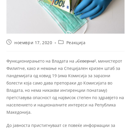
ноември 17, 2020
Реакција
Функционирањето на Владата на
„Северна“
, министерот
Филипче, како и немање на Специјален кризен штаб за
пандемијата од ковид 19 (има Комисија за заразни
болести која само дава препораки до Комисијата во
Владата, но нема никакви ингиренции понатаму)
претставува опасност од највисок степен по здравјето на
населението и националните интереси на Република
Македонија.
До јавноста пристигнуваат се повеќе информации за