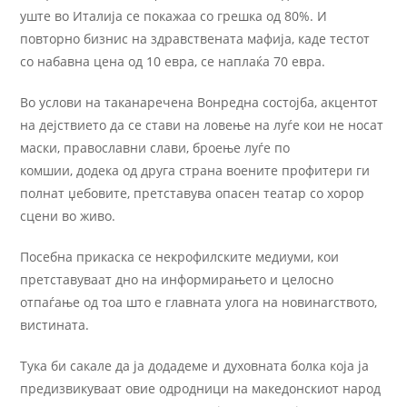
уште во Италија се покажаа со грешка од 80%. И
повторно бизнис на здравствената мафија, каде тестот
со набавна цена од 10 евра, се наплаќа 70 евра.
Во услови на таканаречена Вонредна состојба, акцентот
на дејствието да се стави на ловење на луѓе кои не носат
маски, православни слави, броење луѓе по
комшии, додека од друга страна воените профитери ги
полнат џебовите, претставува опасен театар со хорор
сцени во живо.
Посебна прикаска се некрофилските медиуми, кои
претставуваат дно на информирањето и целосно
отпаѓање од тоа што е главната улога на новинаrството,
вистината.
Тука би сакале да ја додадеме и духовната болка која ја
предизвикуваат овие одродници на македонскиот народ