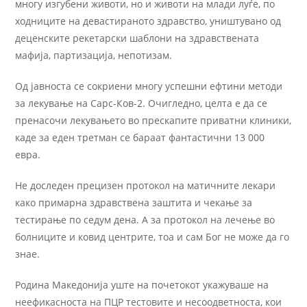
многу изгубени животи, но и животи на млади луѓе, по
ходниците на девастираното здравство, уништувано од
деценските рекетарски шаблони на здравствената
мафија, партизација, непотизам.
Од јавноста се сокриени многу успешни ефтини методи
за лекување на Сарс-Ков-2. Очигледно, целта е да се
пренасочи лекувањето во прескапите приватни клиники,
каде за еден третман се бараат фантастични 13 000
евра.
Не доследен прецизен протокол на матичните лекари
како примарна здравствена заштита и чекање за
тестирање по седум дена. А за протокол на лечење во
болниците и ковид центрите, тоа и сам Бог не може да го
знае.
Родина Македонија уште на почетокот укажуваше на
неефикасноста на ПЦР тестовите и несоодветноста, кои