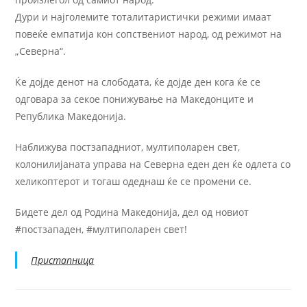
Дури и најголемите тоталитаристички режими имаат
повеќе емпатија кон сопствениот народ, од режимот на
„Северна“.
Ќе дојде денот на слободата, ќе дојде ден кога ќе се
одговара за секое понижување на Македонците и
Република Македонија.
Наближува постзападниот, мултиполарен свет,
колонилијаната управа на Северна еден ден ќе одлета со
хеликоптерот и тогаш одеднаш ќе се промени се.
Бидете дел од Родина Македонија, дел од новиот
#постзападен, #мултиполарен свет!
Пристапница