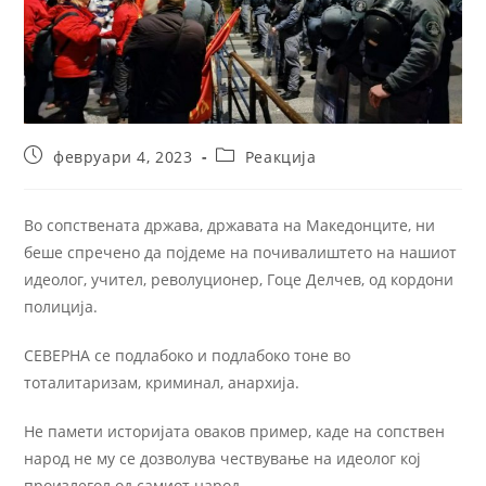
февруари 4, 2023
Реакција
Во сопствената држава, државата на Македонците, ни
беше спречено да појдеме на почивалиштето на нашиот
идеолог, учител, револуционер, Гоце Делчев, од кордони
полиција.
СЕВЕРНА се подлабоко и подлабоко тоне во
тоталитаризам, криминал, анархија.
Не памети историјата оваков пример, каде на сопствен
народ не му се дозволува чествување на идеолог кој
произлегол од самиот народ.