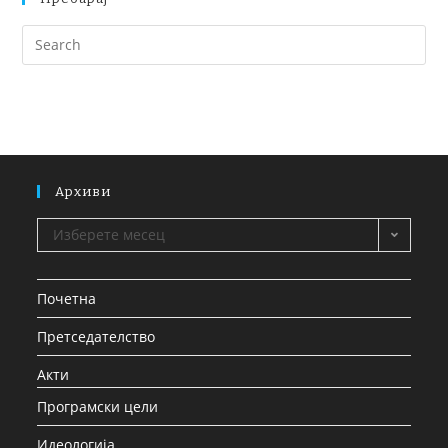
Архиви
Изберете месец
Почетна
Претседателство
Акти
Програмски цели
Идеологија