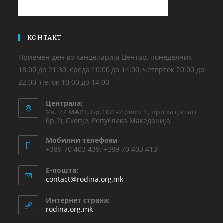
КОНТАКТ
Приемен ден во канцеларија Центар, понеделник
18:00 до 21:30, среда 10:00 до 14:00, четврток 20:00 до
22:00, петок 10:00 до 14:00
Централа:
Ул. 27 МАРТ, Бр.10/1-2 (влез 1, прв кат, стан
бр.2), Скопје, Република Македонија
Мобилни телефони
+389 70 403 439; +389 70 403 413
Е-пошта:
contact@rodina.org.mk
Интернет страна:
rodina.org.mk