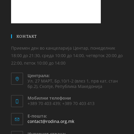
КОНТАКТ
Приемен ден во канцеларија Центар, понеделник
18:00 до 21:30, среда 10:00 до 14:00, четврток 20:00 до
22:00, петок 10:00 до 14:00
Централа:
Ул. 27 МАРТ, Бр.10/1-2 (влез 1, прв кат, стан
бр.2), Скопје, Република Македонија
Мобилни телефони
+389 70 403 439; +389 70 403 413
Е-пошта:
contact@rodina.org.mk
Интернет страна: