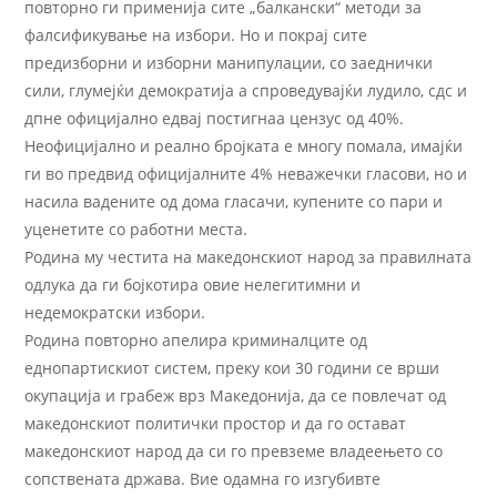
повторно ги применија сите „балкански“ методи за
фалсификување на избори. Но и покрај сите
предизборни и изборни манипулации, со заеднички
сили, глумејќи демократија а спроведувајќи лудило, сдс и
дпне официјално едвај постигнаа цензус од 40%.
Неофицијално и реално бројката е многу помала, имајќи
ги во предвид официјалните 4% неважечки гласови, но и
насила вадените од дома гласачи, купените со пари и
уценетите со работни места.
Родина му честита на македонскиот народ за правилната
одлука да ги бојкотира овие нелегитимни и
недемократски избори.
Родина повторно апелира криминалците од
еднопартискиот систем, преку кои 30 години се врши
окупација и грабеж врз Македонија, да се повлечат од
македонскиот политички простор и да го остават
македонскиот народ да си го превземе владеењето со
сопствената држава. Вие одамна го изгубивте