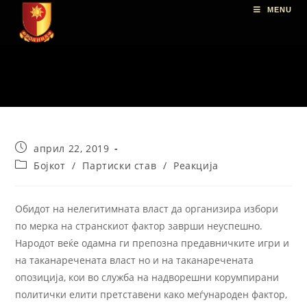
MENU
април 22, 2019
Бојкот
/
Партиски став
/
Реакција
Обидот на нелегитимната власт да организира избори
по мерка на странскиот фактор заврши неуспешно.
Народот веќе одамна ги препозна предавничките игри и
на таканаречената власт но и на таканаречената
опозиција, кои во служба на надворешни корумпирани
политички елити претставени како меѓународен фактор,