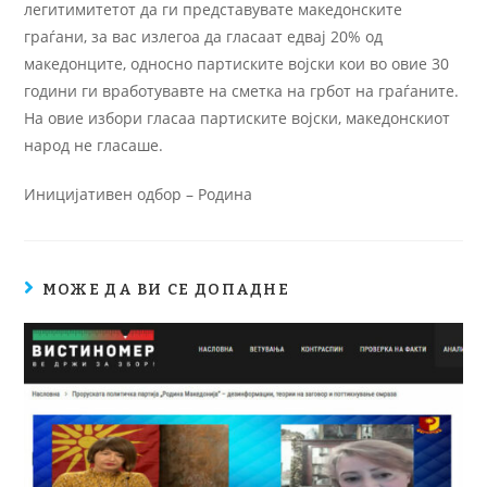
легитимитетот да ги представувате македонските
граѓани, за вас излегоа да гласаат едвај 20% од
македонците, односно партиските војски кои во овие 30
години ги вработувавте на сметка на грбот на граѓаните.
На овие избори гласаа партиските војски, македонскиот
народ не гласаше.
Иницијативен одбор – Родина
МОЖЕ ДА ВИ СЕ ДОПАДНЕ