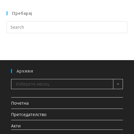
Пребарај
Архиви
Изберете месец
Почетна
Претседателство
Акти