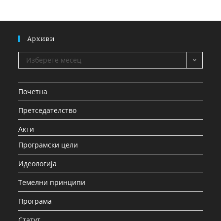
Архиви
Изберете месец
Почетна
Претседателство
Акти
Програмски цели
Идеологија
Темелни принципи
Програма
Статут