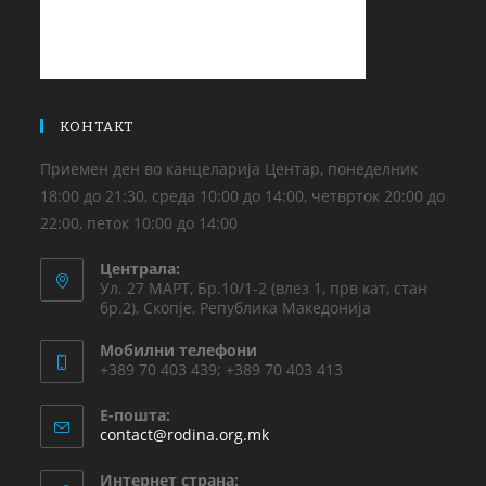
КОНТАКТ
Приемен ден во канцеларија Центар, понеделник
18:00 до 21:30, среда 10:00 до 14:00, четврток 20:00 до
22:00, петок 10:00 до 14:00
Централа:
Ул. 27 МАРТ, Бр.10/1-2 (влез 1, прв кат, стан
бр.2), Скопје, Република Македонија
Мобилни телефони
+389 70 403 439; +389 70 403 413
Е-пошта:
contact@rodina.org.mk
Интернет страна: