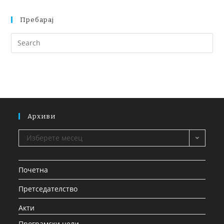
Пребарај
Архиви
Изберете месец
Почетна
Претседателство
Акти
Програмски цели