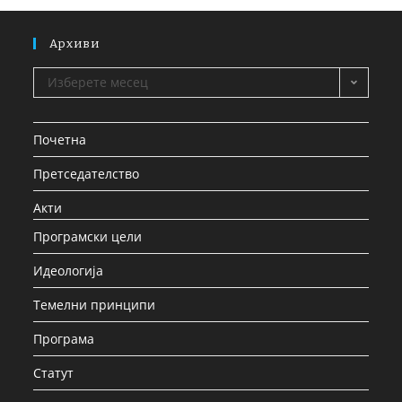
Архиви
Изберете месец
Почетна
Претседателство
Акти
Програмски цели
Идеологија
Темелни принципи
Програма
Статут