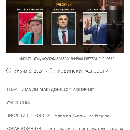
xr:d:DAFNaFxjyoQ:326,j:6885301844808435772,t:24040512
април 5, 2024
РОДИНСКИ РАЗГОВОРИ
ТЕМА: „
ИМА ЛИ МАКЕДОНЕЦОТ ИЗБОР(И)?
“
УЧЕСНИЦИ:
ВИОЛЕТА ПЕТКОВСКА – Член на Советот за Родина
ЗОРАН ЈОВАНЧЕВ – Претседавач на претседателството на