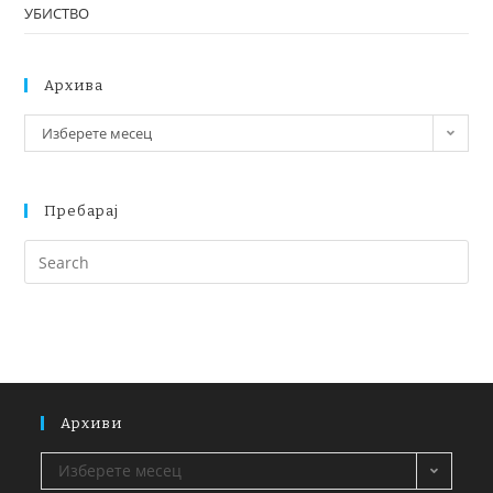
УБИСТВО
Архива
Изберете месец
Пребарај
Архиви
Изберете месец