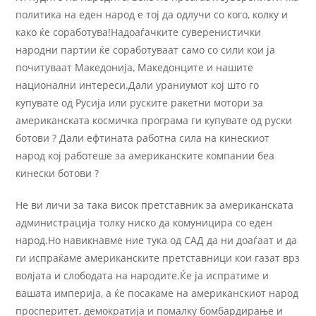
политика на еден народ е тој да одлучи со кого, колку и
како ќе соработува!Надоаѓачките суверенистички
народни партии ќе соработуваат само со сили кои ја
почитуваат Македонија, Македонците и нашите
национални интереси.Дали ураниумот кој што го
купувате од Русија или руските ракетни мотори за
американската космичка програма ги купувате од руски
ботови ? Дали ефтината работна сила на кинескиот
народ кој работеше за американските компании беа
кинески ботови ?
Не ви личи за така висок претставник за американската
администрација толку ниско да комуницира со еден
народ.Но навикнавме ние тука од САД да ни доаѓаат и да
ги испраќаме американските претставници кои газат врз
волјата и слободата на народите.Ќе ја испратиме и
вашата империја, а ќе посакаме на американскиот народ
просперитет, демократија и помалку бомбардирање и