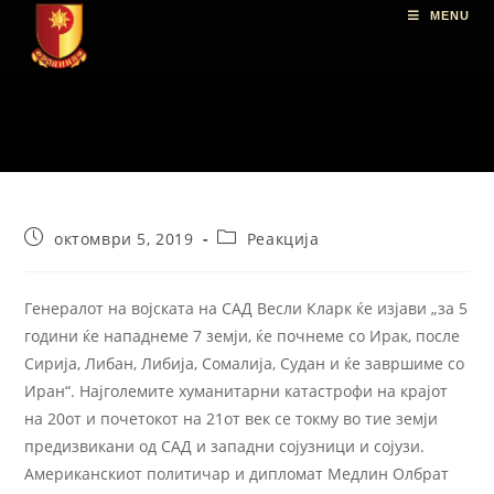
MENU
октомври 5, 2019
Реакција
Генералот на војската на САД Весли Кларк ќе изјави „за 5
години ќе нападнеме 7 земји, ќе почнеме со Ирак, после
Сирија, Либан, Либија, Сомалија, Судан и ќе завршиме со
Иран“. Најголемите хуманитарни катастрофи на крајот
на 20от и почетокот на 21от век се токму во тие земји
предизвикани од САД и западни сојузници и сојузи.
Американскиот политичар и дипломат Медлин Олбрат