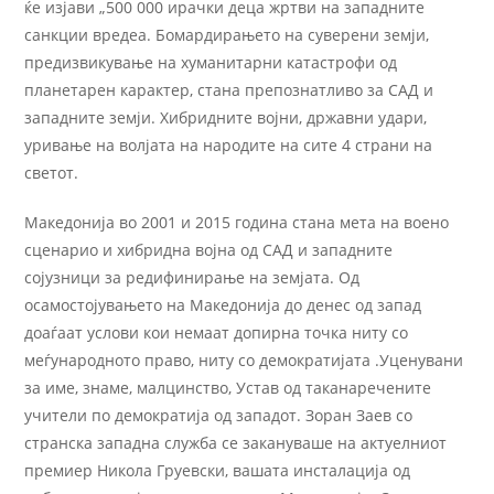
ќе изјави „500 000 ирачки деца жртви на западните
санкции вредеа. Бомардирањето на суверени земји,
предизвикување на хуманитарни катастрофи од
планетарен карактер, стана препознатливо за САД и
западните земји. Хибридните војни, државни удари,
уривање на волјата на народите на сите 4 страни на
светот.
Македонија во 2001 и 2015 година стана мета на воено
сценарио и хибридна војна од САД и западните
сојузници за редифинирање на земјата. Од
осамостојувањето на Македонија до денес од запад
доаѓаат услови кои немаат допирна точка ниту со
меѓународното право, ниту со демократијата .Уценувани
за име, знаме, малцинство, Устав од таканаречените
учители по демократија од западот. Зоран Заев со
странска западна служба се закануваше на актуелниот
премиер Никола Груевски, вашата инсталација од