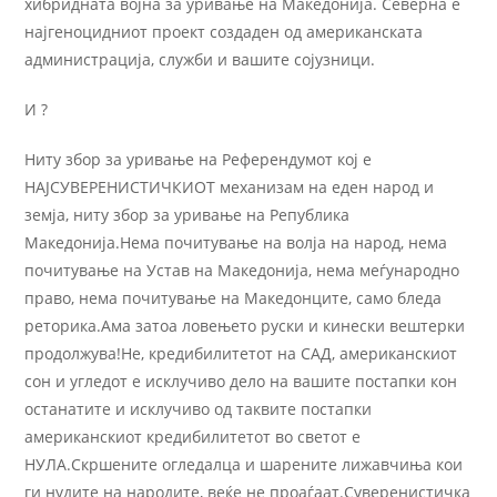
хибридната војна за уривање на Македонија. Северна е
најгеноцидниот проект создаден од американската
администрација, служби и вашите сојузници.
И ?
Ниту збор за уривање на Референдумот кој е
НАЈСУВЕРЕНИСТИЧКИОТ механизам на еден народ и
земја, ниту збор за уривање на Република
Македонија.Нема почитување на волја на народ, нема
почитување на Устав на Македонија, нема меѓународно
право, нема почитување на Македонците, само бледа
реторика.Ама затоа ловењето руски и кинески вештерки
продолжува!Не, кредибилитетот на САД, американскиот
сон и угледот е исклучиво дело на вашите постапки кон
останатите и исклучиво од таквите постапки
американскиот кредибилитетот во светот е
НУЛА.Скршените огледалца и шарените лижавчиња кои
ги нудите на народите, веќе не проаѓаат.Суверенистичка