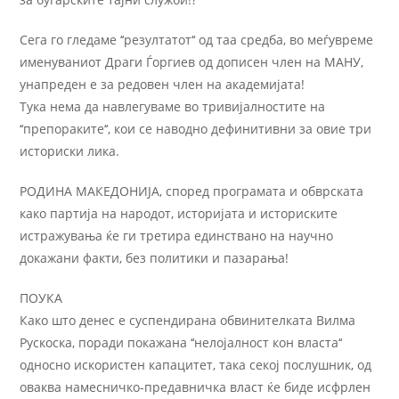
Сега го гледаме ‘‘резултатот‘‘ од таа средба, во меѓувреме
именуваниот Драги Ѓоргиев од дописен член на МАНУ,
унапреден е за редовен член на академијата!
Тука нема да навлегуваме во тривијалностите на
‘‘препораките‘‘, кои се наводно дефинитивни за овие три
историски лика.
РОДИНА МАКЕДОНИЈА, според програмата и обврската
како партија на народот, историјата и историските
истражувања ќе ги третира единствано на научно
докажани факти, без политики и пазарања!
ПОУКА
Како што денес е суспендирана обвинителката Вилма
Рускоска, поради покажана ‘‘нелојалност кон власта‘‘
односно искористен капацитет, така секој послушник, од
оваква намесничко-предавничка власт ќе биде исфрлен