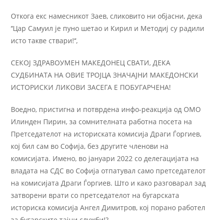
Откога екс намесникот Заев, сликовито ни објасни, дека
‘‘Цар Самуил је пуно шетао и Кирил и Методиј су радили
исто такве ствари!‘‘,
СЕКОЈ ЗДРАВОУМЕН МАКЕДОНЕЦ СВАТИ, ДЕКА
СУДБИНАТА НА ОВИЕ ТРОЈЦА ЗНАЧАЈНИ МАКЕДОНСКИ
ИСТОРИСКИ ЛИКОВИ ЗАСЕГА Е ПОБУГАРЧЕНА!
Воедно, пристигна и потврдена инфо-реакција од ОМО
Илинден Пирин, за сомнителната работна посета на
Претседателот на историската комисија Драги Ѓоргиев,
кој бил сам во Софија, без другите членови на
комисијата. Имено, во јануари 2022 со делегацијата на
владата на СДС во Софија отпатувал само претседателот
на комисијата Драги Ѓоргиев. Што и како разговарал зад
затворени врати со претседателот на бугарската
историска комисија Ангел Димитров, кој порано работел
за бугарските тајни служби!?