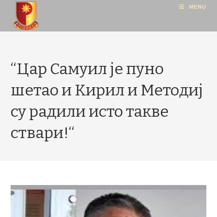
MENU
‘‘Цар Самуил је пуно
шетао и Кирил и Методиј
су радили исто такве
ствари!‘‘