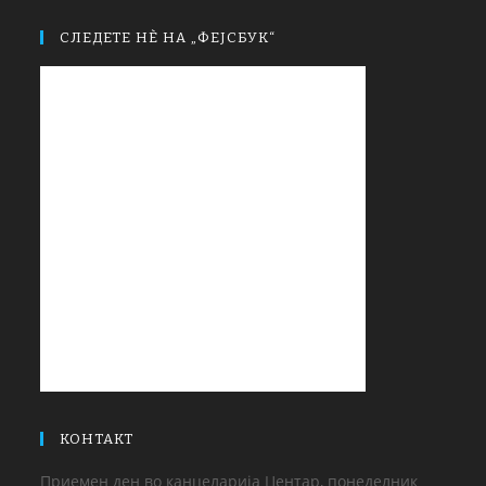
СЛЕДЕТЕ НЀ НА „ФЕЈСБУК“
КОНТАКТ
Приемен ден во канцеларија Центар, понеделник