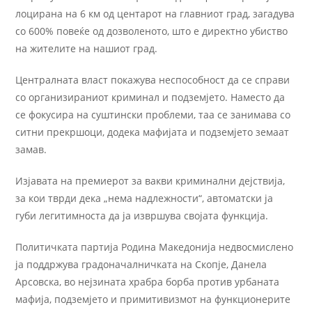
лоцирана на 6 км од центарот на главниот град, загадува
со 600% повеќе од дозволеното, што е директно убиство
на жителите на нашиот град.
Централната власт покажува неспособност да се справи
со организираниот криминал и подземјето. Наместо да
се фокусира на суштински проблеми, таа се занимава со
ситни прекршоци, додека мафијата и подземјето земаат
замав.
Изјавата на премиерот за вакви криминални дејствија,
за кои тврди дека „нема надлежности“, автоматски ја
губи легитимноста да ја извршува својата функција.
Политичката партија Родина Македонија недвосмислено
ја поддржува градоначалничката на Скопје, Данела
Арсовска, во нејзината храбра борба против урбаната
мафија, подземјето и примитивизмот на функционерите