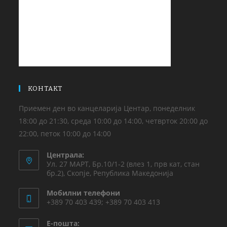
КОНТАКТ
Приемен ден во канцеларија Центар, понеделник
18:00 до 21:30, среда 10:00 до 14:00, четврток 20:00 до
22:00, петок 10:00 до 14:00
Централа:
Ул. 27 МАРТ, Бр.10/1-2 (влез 1, прв кат, стан
бр.2), Скопје, Република Македонија
Мобилни телефони
+389 70 403 439; +389 70 403 413
Е-пошта: