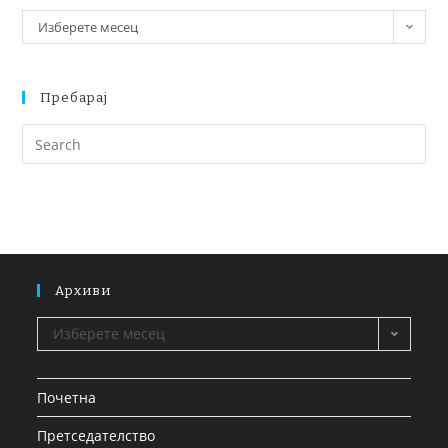
Изберете месец
Пребарај
Архиви
Изберете месец
Почетна
Претседателство