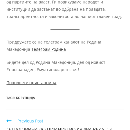
од партиите на власт. Ги повикуваме народот и
институции да застанат во одбрана на правдата,
транспарентноста и законитоста во нашиот главен град.
Придружете се на телеграм каналот на Родина
Македонија
Телеграм Родина
Бидете дел од Родина Македонија, дел од новиот
#постзападен, #мултиполарен свет!
Пополнете пристапница
TAGS
:
КОРУПЦИЈА
Previous Post
ОД ЈАЛОВИНА ДО ЦИЈАНИД ВО КРИВА РЕКА, 13