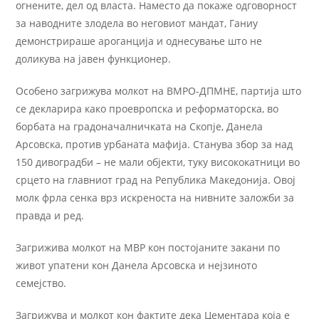
огнените, дел од власта. Наместо да покаже одговорност
за наводните злодела во неговиот мандат, Ганиу
демонстрираше ароганција и однесување што не
доликува на јавен функционер.
Особено загрижува молкот на ВМРО-ДПМНЕ, партија што
се декларира како проевропска и реформаторска, во
борбата на градоначалничката на Скопје, Данела
Арсовска, против урбаната мафија. Станува збор за над
150 дивоградби – не мали објекти, туку висококатници во
срцето на главниот град на Република Македонија. Овој
молк фрла сенка врз искреноста на нивните заложби за
правда и ред.
Загрижива молкот на МВР кон постојаните закани по
живот упатени кон Данела Арсовска и нејзиното
семејство.
Загрижува и молкот кон фактите дека Цементара која е