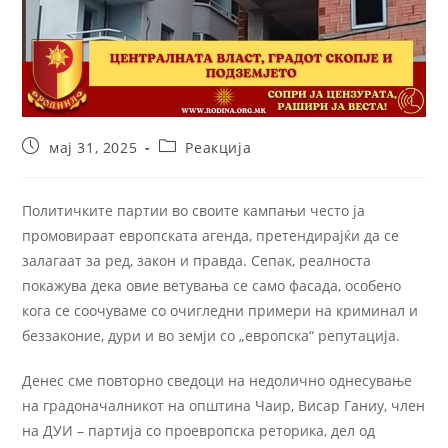
мај 31, 2025
Реакција
Политичките партии во своите кампањи често ја
промовираат европската агенда, претендирајќи да се
залагаат за ред, закон и правда. Сепак, реалноста
покажува дека овие ветувања се само фасада, особено
кога се соочуваме со очигледни примери на криминал и
беззаконие, дури и во земји со „европска“ репутација.
Денес сме повторно сведоци на недолично однесување
на градоначалникот на општина Чаир, Висар Ганиу, член
на ДУИ – партија со проевропска реторика, дел од