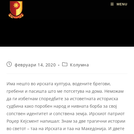
MENU
февруари 14, 2020
Колумна
Има нешто во ирската култура, водените брегови,
гребени и пасишта што ме потсетува на дома. Неможам
да ги избегнам споредбите за истоветната историска
судбина како поробен народ и нивната борба за свој
сопствен идентитет и сопствена земја. Ирскиот патриот
Роџер Кејсмент напишал: Знам за две трагични истории
во светот – таа на Ирската и таа на Македонија. И двете