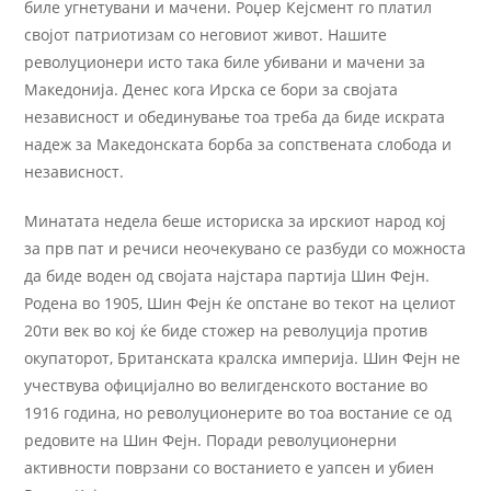
биле угнетувани и мачени. Роџер Кејсмент го платил
својот патриотизам со неговиот живот. Нашите
револуционери исто така биле убивани и мачени за
Македонија. Денес кога Ирска се бори за својата
независност и обединување тоа треба да биде искрата
надеж за Македонската борба за сопствената слобода и
независност.
Минатата недела беше историска за ирскиот народ кој
за прв пат и речиси неочекувано се разбуди со можноста
да биде воден од својата најстара партија Шин Фејн.
Родена во 1905, Шин Фејн ќе опстане во текот на целиот
20ти век во кој ќе биде стожер на револуција против
окупаторот, Британската кралска империја. Шин Фејн не
учествува официјално во велигденското востание во
1916 година, но револуционерите во тоа востание се од
редовите на Шин Фејн. Поради револуционерни
активности поврзани со востанието е уапсен и убиен