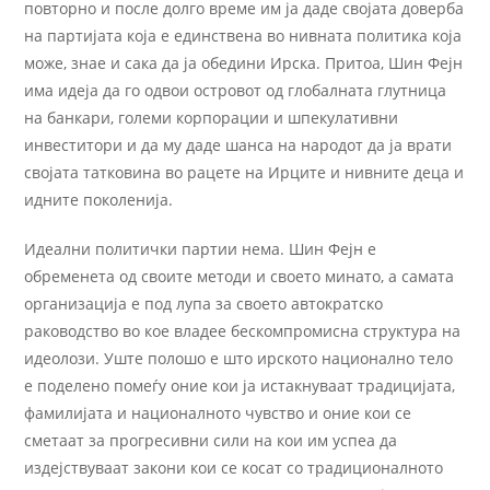
повторно и после долго време им ја даде својата доверба
на партијата која е единствена во нивната политика која
може, знае и сака да ја обедини Ирска. Притоа, Шин Фејн
има идеја да го одвои островот од глобалната глутница
на банкари, големи корпорации и шпекулативни
инвеститори и да му даде шанса на народот да ја врати
својата татковина во рацете на Ирците и нивните деца и
идните поколенија.
Идеални политички партии нема. Шин Фејн е
обременета од своите методи и своето минато, а самата
организација е под лупа за своето автократско
раководство во кое владее бескомпромисна структура на
идеолози. Уште полошо е што ирското национално тело
е поделено помеѓу оние кои ја истакнуваат традицијата,
фамилијата и националното чувство и оние кои се
сметаат за прогресивни сили на кои им успеа да
издејствуваат закони кои се косат со традиционалното