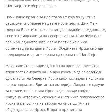
Шин Фејн се избори за власт.
Номинално врзана за идејата за ЕУ која во суштина
овозможи спојување на двете ирски земји, Шин Фејн
гледа на Брекситот како начин да придобие поддршка од
своите приврзаници во Северна Ирска. Шин Фејн е, се
разбира, единствената Ирска партија која има
организација во двете Ирски. Обединета Ирска ќе биде
предводена и организирана од страна на Шин Фејн.
Махинациите на Борис Џонсон во врска со Брексит ја
откриваат намерата на Лондон конечно да се ослободи
од баластот на Северна Ирска како последната колонија
на распаднатата Британска империја. Лондон се одлучи
за независна Северна Ирска која поради својата
културна, историска, економска и етничка поврзаност со
ирската република најверојатно ќе се одлучи за
обединување со Ирска. Втората причина за