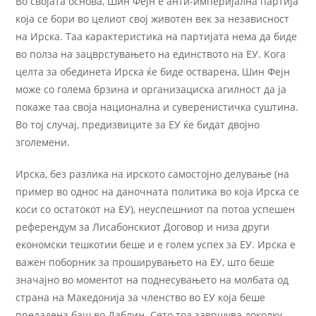
Во својата основа, Шин Фејн е анти-империјална партија
која се бори во целиот свој животен век за независност
на Ирска. Таа карактеристика на партијата нема да биде
во полза на зацврстувањето на единството на ЕУ. Кога
целта за обединета Ирска ќе биде остварена, Шин Фејн
може со голема брзина и организациска агилност да ја
покаже таа своја национална и суверенистичка суштина.
Во тој случај, предизвиците за ЕУ ќе бидат двојно
зголемени.
Ирска, без разлика на ирското самостојно делување (на
пример во однос на даночната политика во која Ирска се
коси со остатокот на ЕУ), неуспешниот па потоа успешен
референдум за Лисабонскиот Договор и низа други
економски тешкотии беше и е голем успех за ЕУ. Ирска е
важен поборник за проширувањето на ЕУ, што беше
значајно во моментот на поднесувањето на молбата од
страна на Македонија за членство во ЕУ која беше
предадена баш во Даблин. Сето тоа завршува доколку