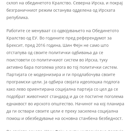
склоп на обединетото Кралство. Северна Ирска, и покрај
безграничниот режим останува одделена од Ирската
република.
Работите се менуваат со одвојувањето на Обединетото
Кралство од ЕУ. Во годините пред референдумот за
Брексит, пред 2016 година, Шин Фејн не само што
отстапува од своите политички одбивања да се
поистовети со политичкиот систем во Ирска, туку
активно бара поголема улога во тој политички систем.
Партијата се модернизира и ги продлабочува своите
програмски цели. Ја одбира својата идеолошка подлога
како лево ориентирана социјална партија со цел да се
подобрат животниот стандард и да се постигне поголема
еднаквост во ирското општество. Начинот на кој планира
да ги оствари своите цели е преку засилена социјална
помош и обезбедување на основна станбена безбедност.