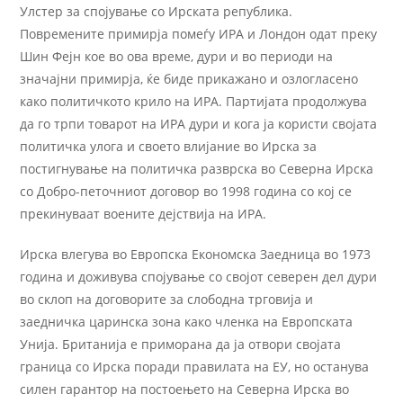
Улстер за спојување со Ирската република.
Повремените примирја помеѓу ИРА и Лондон одат преку
Шин Фејн кое во ова време, дури и во периоди на
значајни примирја, ќе биде прикажано и озлогласено
како политичкото крило на ИРА. Партијата продолжува
да го трпи товарот на ИРА дури и кога ја користи својата
политичка улога и своето влијание во Ирска за
постигнување на политичка разврска во Северна Ирска
со Добро-петочниот договор во 1998 година со кој се
прекинуваат воените дејствија на ИРА.
Ирска влегува во Европска Економска Заедница во 1973
година и доживува спојување со својот северен дел дури
во склоп на договорите за слободна трговија и
заедничка царинска зона како членка на Европската
Унија. Британија е приморана да ја отвори својата
граница со Ирска поради правилата на ЕУ, но останува
силен гарантор на постоењето на Северна Ирска во