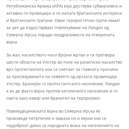
Републиканска Армија (ИРА) која дејствува субверзивно и
активно ги провоцира и ги напаѓа британските интереси
и британските граѓани. Овие терористички групи имаат
за цел да издејствуваат повлекување на Лондон од
Северна Ирска поради неодржливоста на отворената
војна.
За жал, насилството носи бројни жртви и ги претвора
шесте области на Улстер во поле на религиско насилство
врз протестантите кои се сметаат за главната причина
за присвојувањето на повеќето од ирската провинција
Улстер. Бранејќи го протестантското население, Лондон
е во де факто војна против католичкото население и го
смета како извор или бранител на тероризмот.
Повеќедецениската војна во Северна Ирска ќе
произведе нетрпение и омраза но и херои кои се
најдобриот доказ за народната воља на населението на