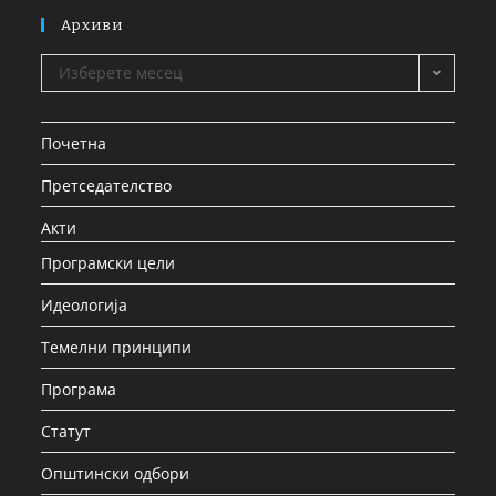
Архиви
Изберете месец
Почетна
Претседателство
Акти
Програмски цели
Идеологија
Темелни принципи
Програма
Статут
Општински одбори