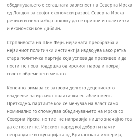
обединувањето е сегашната зависност на Северна Ирска
од Лондон за својот економски развој. Северна Ирска
речиси и нема избор отколку да се припои и политички
и економски кон Даблин.
Стрпливоста на Шин Фејн, нејзината преобразба и
нејзиниот политички инстинкт ја издвојува како ретка
стара политичка партија која успева да преживее и да
постигне нова поддршка од ирскиот народ и покрај
своето обременето минато.
Конечно, зимава се затвори долгото децениското
владеење на ирскиот политички естаблишмент.
Претходно, партиите кои се менуваа на власт само
номинално го спомнуваа обединувањето на Ирска со
Северна Ирска, но тие не направија ништо значајно тоа
да се постигне. Ирскиот народ кој добро ги памти
неправдите и окупацијата од Британската империја,