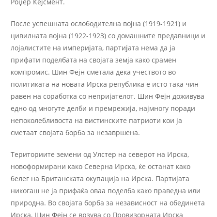
Роџер Кејсмент.
После успешната ослободителна војна (1919-1921) и
цивилната војна (1922-1923) со домашните предавници и
лојалистите на империјата, партијата нема да ја
прифати поделбата на својата земја како срамен
компромис. Шин Фејн сметала дека учеството во
политиката на новата Ирска република е исто така чин
равен на соработка со непријателот. Шин Фејн доживува
едно од многуте делби и премрежија, најмногу поради
непоколебливоста на вистинските патриоти кои ја
сметаат својата борба за незавршена.
Териториите земени од Улстер на северот на Ирска,
новоформирани како Северна Ирска, ќе останат како
белег на Британската окупација на Ирска. Партијата
никогаш не ја прифаќа оваа поделба како праведна или
природна. Во својата борба за независност на обединета
Ирска, Шин Фејн се врзува со Провизорната Ирска