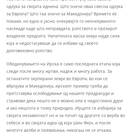
одлука за својата иднина. Што значи оваа свесна одлука
за Европа? Што таа значи за Македонија? Времето ќе
покаже, но едно е јасно, очекувајте го неочекуваното
насекаде каде што неправдата, ропството и презирот
владееле предолго. Напатената ирска земја најде сила
која и недостасуваше да се избави од своето
долговековно ропство.
Обединувањето на Ирска е само последната етапа која
следи после многу жртви, надеж и многу работа. За
останатите окупирани земји во Европа, во кои се
вбројува и Македонија, ирскиот пример треба да
претставува ослободување од нашите предрасуди и
стравови дека нешто не е можно или е недостижно дури
и ако нештото е толку природно. Ирците се изборија за
својата независност но и за почит од другите со верба во
себеси и во својата идеа од која Шин Фејн, и после
многуте делби и превирања, никогаш не се откажа.