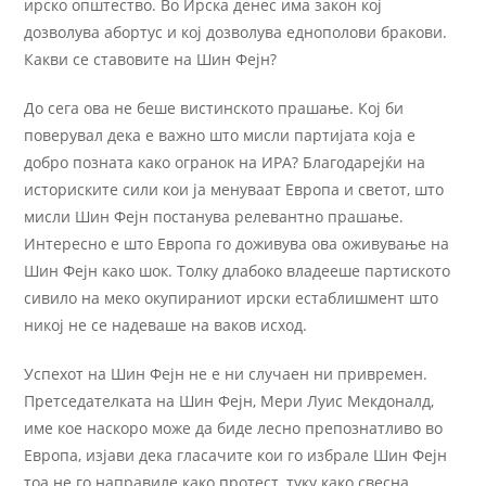
ирско општество. Во Ирска денес има закон кој
дозволува абортус и кој дозволува еднополови бракови.
Какви се ставовите на Шин Фејн?
До сега ова не беше вистинското прашање. Кој би
поверувал дека е важно што мисли партијата која е
добро позната како огранок на ИРА? Благодарејќи на
историските сили кои ја менуваат Европа и светот, што
мисли Шин Фејн постанува релевантно прашање.
Интересно е што Европа го доживува ова оживување на
Шин Фејн како шок. Толку длабоко владееше партиското
сивило на меко окупираниот ирски естаблишмент што
никој не се надеваше на ваков исход.
Успехот на Шин Фејн не е ни случаен ни привремен.
Претседателката на Шин Фејн, Мери Луис Мекдоналд,
име кое наскоро може да биде лесно препознатливо во
Европа, изјави дека гласачите кои го избрале Шин Фејн
тоа не го направиле како протест, туку како свесна