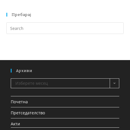
Пребарај
Архиви
Изберете месец
Почетна
Претседателство
Акти