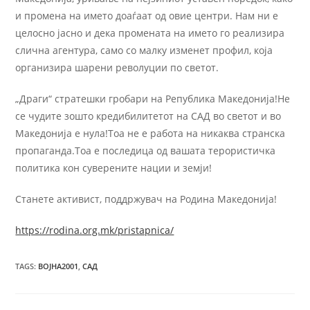
и промена на името доаѓаат од овие центри. Нам ни е
целосно јасно и дека промената на името го реализира
слична агентура, само со малку изменет профил, која
организира шарени револуции по светот.
„Драги“ стратешки гробари на Република Македонија!Не
се чудите зошто кредибилитетот на САД во светот и во
Македонија е нула!Тоа не е работа на никаква странска
пропаганда.Тоа е последица од вашата терористичка
политика кон суверените нации и земји!
Станете активист, поддржувач на Родина Македонија!
https://rodina.org.mk/pristapnica/
TAGS
:
ВОЈНА2001
,
САД