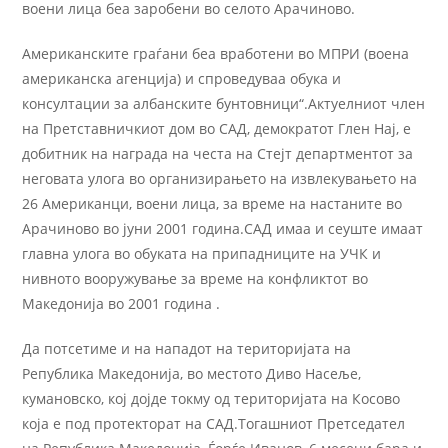
воени лица беа заробени во селото Арачиново.
Американските граѓани беа вработени во МПРИ (воена
американска агенција) и спроведуваа обука и
консултации за албанските бунтовници“.Aктуелниот член
на Претставничкиот дом во САД, демократот Глен Нај, е
добитник на награда на честа на Стејт департментот за
неговата улога во организирањето на извлекувањето на
26 Американци, воени лица, за време на настаните во
Арачиново во јуни 2001 година.САД имаа и сеуште имаат
главна улога во обуката на припадниците на УЧК и
нивното вооружување за време на конфликтот во
Македонија во 2001 година .
Да потсетиме и на нападот на територијата на
Република Македонија, во местото Диво Насеље,
кумановско, кој дојде токму од територијата на Косово
која е под протекторат на САД.Тогашниот Претседател