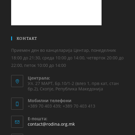
КОНТАКТ
Приемен ден во канцеларија Центар, понеделник
18:00 до 21:30, среда 10:00 до 14:00, четврток 20:00 до
22:00, петок 10:00 до 14:00
Централа:
Ул. 27 МАРТ, Бр.10/1-2 (влез 1, прв кат, стан
бр.2), Скопје, Република Македонија
Мобилни телефони
+389 70 403 439; +389 70 403 413
Е-пошта:
contact@rodina.org.mk