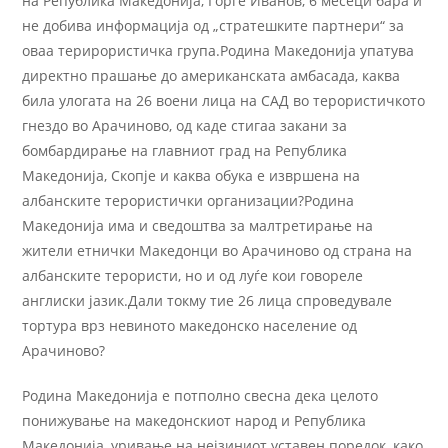
на Република Македонија, Ѓорѓе Иванов, 6 месеци бара и
не добива информација од „стратешките партнери“ за
оваа терирористичка група.Родина Македонија упатува
директно прашање до американската амбасада, каква
била улогата на 26 воени лица на САД во терористичкото
гнездо во Арачиново, од каде стигаа закани за
бомбардирање на главниот град на Република
Македонија, Скопје и каква обука е извршена на
албанските терористички организации?Родина
Македонија има и сведоштва за малтретирање на
жители етнички Македонци во Арачиново од страна на
албанските терористи, но и од луѓе кои говореле
англиски јазик.Дали токму тие 26 лица спроведувале
тортура врз невиното македонско население од
Арачиново?
Родина Македонија е потполно свесна дека целото
понижување на македонскиот народ и Република
Македонија, уривање на нејзиниот уставен поредок, како