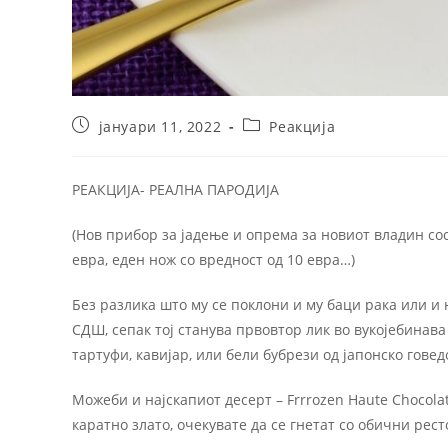
јануари 11, 2022
Реакција
РЕАКЦИЈА- РЕАЛНА ПАРОДИЈА
(Нов прибор за јадење и опрема за новиот владин сост
евра, еден нож со вредност од 10 евра…)
Без разлика што му се поклони и му баци рака или и
СДШ, сепак тој станува првовтор лик во вукојебинава
тартуфи, кавијар, или бели бубрези од јапонско говед
Можеби и најскапиот десерт – Frrrozen Haute Chocolat
каратно злато, очекувате да се гнетат со обични рест