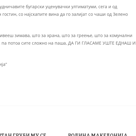
удничавите бугарски уценувачки ултиматуми, сега и од
гостин, со најскапите вина да го залијат со чаши од Зелено
еживееш зимава, што за храна, што за греење, што за комунални
ва, па потоа сите сложно на паша, ДА ГИ ГЛАСАМЕ УШТЕ ЕДНАШ И
ија“
ТАН ГРУБИ МУ СЕ
РОДИНА МАКЕДОНИЈА