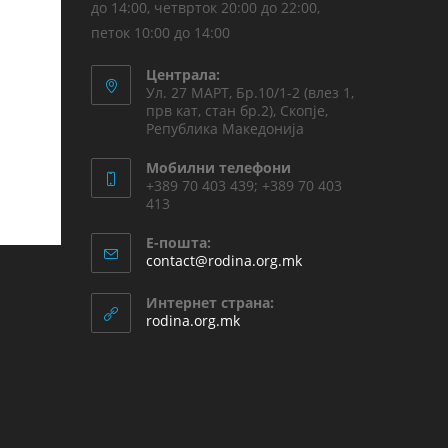
до 14:00, четврток 20:00 до 22:00,
петок 10:00 до 14:00
Централа:
Ул. 27 МАРТ, Бр.10/1-2 (влез 1,
прв кат, стан бр.2), Скопје,
Република Македонија
Мобилни телефони
+389 70 403 439; +389 70 403
413
Е-пошта:
contact@rodina.org.mk
Интернет страна:
rodina.org.mk