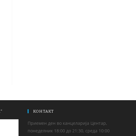
“
КОНТАКТ
Приемен ден во канцеларија Центар,
понеделник 18:00 до 21:30, среда 10:00