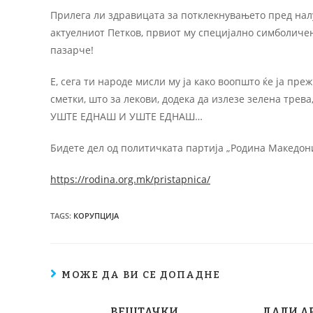
Прилега ли здравицата за потклекнувањето пред нал
актуелниот Петков, првиот му специјално симболичен 
пазарче!
Е, сега ти народе мисли му ја како воопшто ќе ја пр
сметки, што за лекови, додека да излезе зелена тре
УШТЕ ЕДНАШ И УШТЕ ЕДНАШ…
Бидете дел од политичката партија „Родина Македон
https://rodina.org.mk/pristapnica/
TAGS
:
КОРУПЦИЈА
МОЖЕ ДА ВИ СЕ ДОПАДНЕ
ВЕШТАЧКИ
ДАЛИ АР