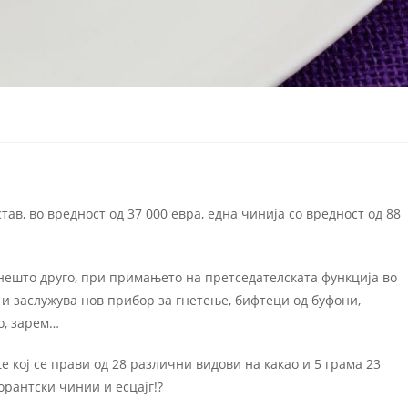
ав, во вредност од 37 000 евра, една чинија со вредност од 88
 нешто друго, при примањето на претседателската функција во
 и заслужува нов прибор за гнетење, бифтеци од буфони,
о, зарем…
e кој се прави од 28 различни видови на какао и 5 грама 23
орантски чинии и есцајг!?