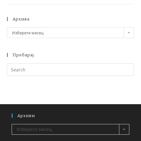
Архива
Изберете месец
Пребарај
Архиви
Изберете месец