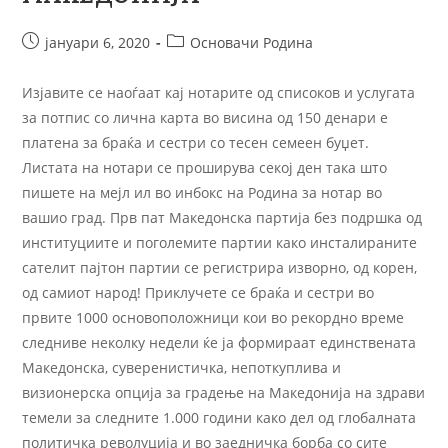
јануари 6, 2020
Основачи Родина
Изјавите се наоѓаат кај нотарите од списоков и услугата
за потпис со лична карта во висина од 150 денари е
платена за браќа и сестри со тесен семеен буџет.
Листата на нотари се проширува секој ден така што
пишете на мејл ил во инбокс на Родина за нотар во
вашио град. Прв пат Македонска партија без подршка од
институциите и поголемите партии како инсталираните
сателит пајтон партии се регистрира изворно, од корен,
од самиот народ! Приклучете се браќа и сестри во
првите 1000 основоположници кои во рекордно време
следниве неколку недели ќе ја формираат единствената
Македонска, суверенистичка, непоткуплива и
визионерска опција за градење на Македонија на здрави
темели за следните 1.000 години како дел од глобалната
политичка револуција и во заедничка борба со сите