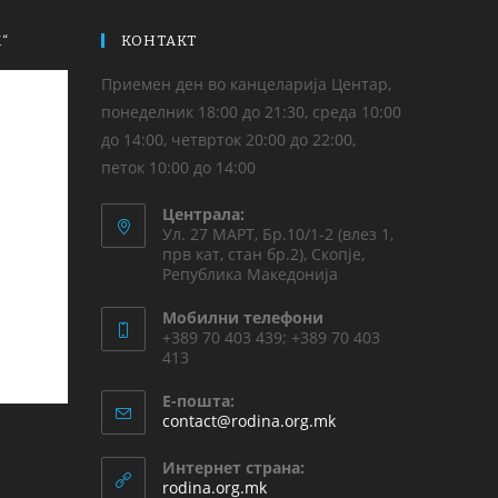
“
КОНТАКТ
Приемен ден во канцеларија Центар,
понеделник 18:00 до 21:30, среда 10:00
до 14:00, четврток 20:00 до 22:00,
петок 10:00 до 14:00
Централа:
Ул. 27 МАРТ, Бр.10/1-2 (влез 1,
прв кат, стан бр.2), Скопје,
Република Македонија
Мобилни телефони
+389 70 403 439; +389 70 403
413
Е-пошта:
contact@rodina.org.mk
Интернет страна:
rodina.org.mk