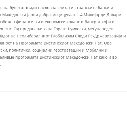
е на буџетот (види насловна слика) и странските банки и
и Македонски јавни добра, исцицуваат 1.4 Милијарди Долари
избежен финансиски и економски колапс и банкрот кој и е
ионети. Од предавањето на Горан Шумкоски, меѓународен
адот на Неолибералниот Глобализам Следи Ре-Државизација и
ваност на Програмата Вистинскиот Македонски Пат. Ова
ски, политички, социјални геостратешки и глобални и
меливме програмата Вистинскиот Македонски Пат како и во
…