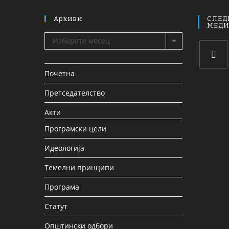
Архиви
СЛЕД
МЕД
Изберете месец
Почетна
Претседателство
Акти
Програмски цели
Идеологија
Темелни принципи
Програма
Статут
Општински одбори