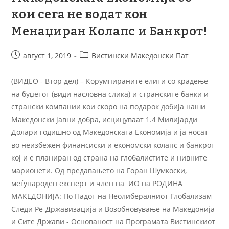
кои сега не водат кон
Менаџиран Колапс и Банкрот!
август 1, 2019
Вистински Македонски Пат
(ВИДЕО - Втор дел) – Корумпираните елити со крадење
на буџетот (види насловна слика) и странските банки и
странски компании кои скоро на подарок добија наши
Македонски јавни добра, исцицуваат 1.4 Милијарди
Долари годишно од Македонската Економија и ја носат
во неизбежен финансиски и економски колапс и банкрот
кој и е планиран од страна на глобалистите и нивните
марионети. Од предавањето на Горан Шумкоски,
меѓународен експерт и член на ИО на РОДИНА
МАКЕДОНИЈА: По Падот на Неолибералниот Глобализам
Следи Ре-Државизација и Возобновување на Македонија
и Сите Држави - Основаност на Програмата Вистинскиот