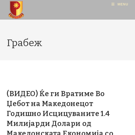
MENU
Грабеж
(ВИДЕО) Ќе ги Вратиме Во
Џебот на Македонецот
Годишно Исцицуваните 1.4
Милијарди Долари од
Македонската Економија со