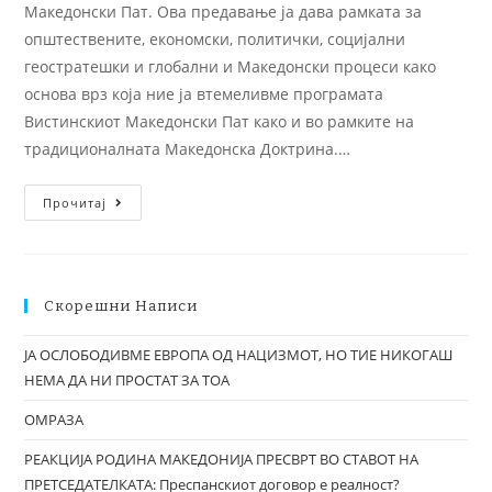
Македонски Пат. Ова предавање ја дава рамката за
општествените, економски, политички, социјални
геостратешки и глобални и Македонски процеси како
основа врз која ние ја втемеливме програмата
Вистинскиот Македонски Пат како и во рамките на
традиционалната Македонска Доктрина.…
Прочитај
Скорешни Написи
ЈА ОСЛОБОДИВМЕ ЕВРОПА ОД НАЦИЗМОТ, НО ТИЕ НИКОГАШ
НЕМА ДА НИ ПРОСТАТ ЗА ТОА
ОМРАЗА
РЕАКЦИЈА РОДИНА МАКЕДОНИЈА ПРЕСВРТ ВО СТАВОТ НА
ПРЕТСЕДАТЕЛКАТА: Преспанскиот договор е реалност?