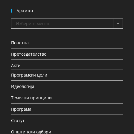
Архиви
Изберете месец
Почетна
Претседателство
Акти
Програмски цели
Идеологија
Темелни принципи
Програма
Статут
Општински одбори