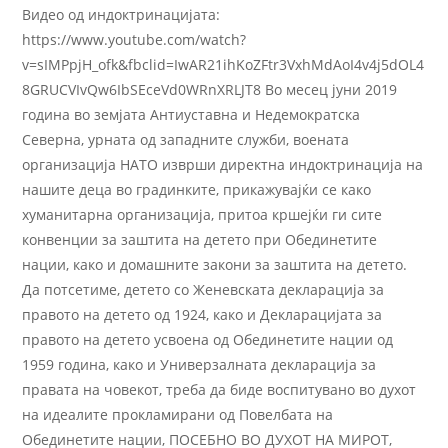
Видео од индоктринацијата:
https://www.youtube.com/watch?
v=sIMPpjH_ofk&fbclid=IwAR21ihKoZFtr3VxhMdAoI4v4j5dOL4
8GRUCVIvQw6IbSEceVd0WRnXRLJT8 Во месец јуни 2019
година во земјата Антиуставна и Недемократска
Северна, урната од западните служби, воената
организација НАТО изврши директна индоктринација на
нашите деца во градинките, прикажувајќи се како
хуманитарна организација, притоа кршејќи ги сите
конвенции за заштита на детето при Обединетите
нации, како и домашните закони за заштита на детето.
Да потсетиме, детето со Женевската декларација за
правото на детето од 1924, како и Декларацијата за
правото на детето усвоена од Обединетите нации од
1959 година, како и Универзалната декларација за
правата на човекот, треба да биде воспитувано во духот
на идеалите прокламирани од Повелбата на
Обединетите нации, ПОСЕБНО ВО ДУХОТ НА МИРОТ,