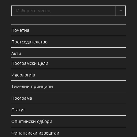
Изберете месец
Почетна
Претседателство
Акти
Програмски цели
Идеологија
Темелни принципи
Програма
Статут
Општински одбори
Финансиски извештаи