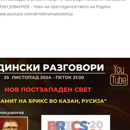
РАН ЈОВАНЧЕВ - Член на претседателството на Родина
/www.youtube.com/@rodinamakedonija