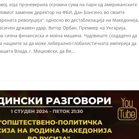
вој, која проневерила огромна сума на пари од американските
Новиот заменик директор на ФБИ, Дан Бонгино, во своите
рената револуција“, односно во дестаблизација на Македонија,
ласичен државен удар. Витор Орбан, Премиер на Унгарија,
на силна финансиска и моќна машина. Чудовиште создадено да
на нациите за да може либерално-глобалистичката империја да
ашата Влада, г. Мицковски, да Ви…