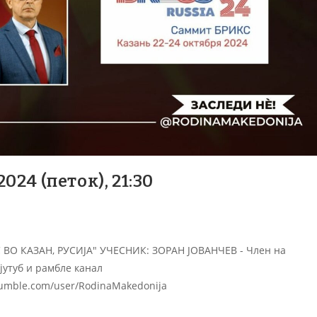
24 (петок), 21:30
ВО КАЗАН, РУСИЈА" УЧЕСНИК: ЗОРАН ЈОВАНЧЕВ - Член на
јутуб и рамбле канал
rumble.com/user/RodinaMakedonija