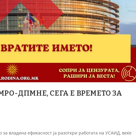
РО-ДПМНЕ, СЕГА Е ВРЕМЕТО ЗА
 за владина ефикасност ја разоткри работата на УСАИД, веќе