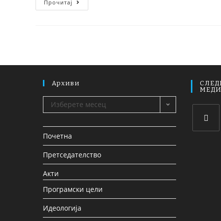
Прочитај
Архиви
СЛЕД
МЕД
Изберете месец
Почетна
Претседателство
Акти
Програмски цели
Идеологија