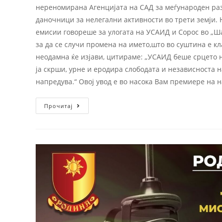
нереномирана Агенцијата на САД за меѓународен раз
даночници за нелегални активности во трети земји. 
емисии говореше за улогата на УСАИД и Сорос во „Ша
за да се случи промена на името,што во суштина е к
неодамна ќе изјави, цитираме: „УСАИД беше срцето 
ја скрши, урне и еродира слободата и независноста 
напредува.“ Овој увод е во насока Вам премиере на н
Прочитај