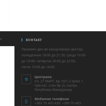
“
КОНТАКТ
Приемен ден во канцеларија Центар,
понеделник 18:00 до 21:30, среда 10:00
до 14:00, четврток 20:00 до 22:00,
петок 10:00 до 14:00
Централа:
Ул. 27 МАРТ, Бр.10/1-2 (влез 1,
прв кат, стан бр.2), Скопје,
Република Македонија
Мобилни телефони
+389 70 403 439; +389 70 403